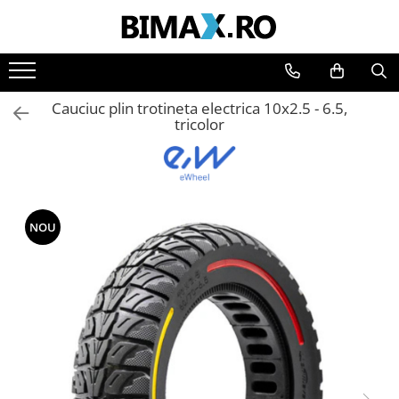
Toate Produsele
Triciclete Electrice
Cauciuc plin trotineta electrica 10x2.5 - 6.5,
⬇ TIPURI
tricolor
➔ Cu 1 Loc
➔ Cu 2 Locuri
➔ Acoperita
➔ Adulti - Fara permis
NOU
➔ Adulti - 2 Locuri
➔ Adulti - cu Cabina
➔ Cu 3 Roti
➔ Cu Cabina
➔ Cu Cabina fara Permis
➔ Cu Cabina Inchisa
➔ Cu Remorca