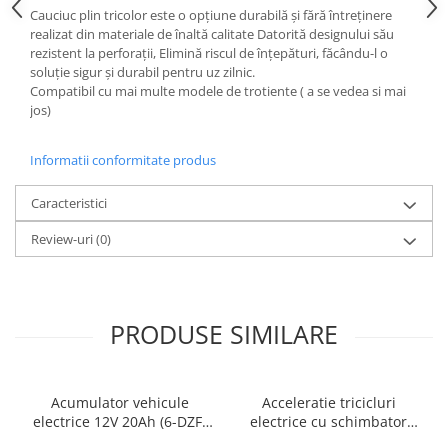
Cauciuc plin tricolor este o opțiune durabilă și fără întreținere
25 km/h
realizat din materiale de înaltă calitate Datorită designului său
45 km/h
rezistent la perforații, Elimină riscul de înțepături, făcându-l o
soluție sigur și durabil pentru uz zilnic.
50 km/h
Compatibil cu mai multe modele de trotiente ( a se vedea si mai
Chopper
jos)
Harley
⬇ MARCI
Informatii conformitate produs
➔ Geeli
Caracteristici
➔ RDB
➔ Volta
Review-uri
(0)
➔ Z-Tech
➔ Kuba
PIESE DE SCHIMB
PRODUSE SIMILARE
Acceleratii
Baterii
Baterii 48V
Acumulator vehicule
Acceleratie tricicluri
electrice 12V 20Ah (6-DZF-
electrice cu schimbator
Baterii 60V
20)
viteze + buton mers