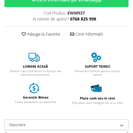
ACCESORII
Huse
Cod Produs:
EWM937
Ai nevoie de ajutor?
0768 825 998
Toate accesoriile la Triciclete
Masini Electrice
Adauga la Favorite
Cere informatii
Masina Electrica RDB
Masina Electrica Arora
Masina Electrica 25 km/h
Masina Electrica 2 Locuri fara
LIVRARE ACASĂ
SUPORT TEHNIC
Permis
Gratuit sau contracost în funcție de
Personal calificat pentru suport
mărimea produselor.
tehnic
Scutere Electrice
⬇ TIPURI
Cu 2 Roti
Garantie Bimax
Plata cash sau in rate
Cu 3 Roti
Toate produsele au Garantie
Poti plati atat integral cat si in rate
Cu 3 Roti fara Permis
Cu 4 Roti
Descriere
Cu Pedale
Fara Permis