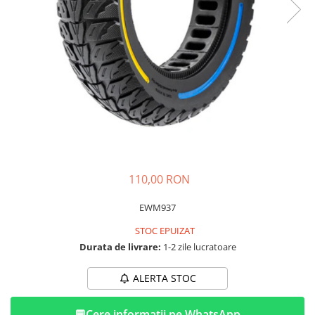
➔ Cu Remorca Fara Permis
➔ Cu Volan
➔ Fara Permis
➔ 4000W
⬇ MARCI
➔ Volta
➔ Kuba
➔ Jinpeng/AMR
➔ RDB
➔ Ruris
110,00 RON
➔ Arora
PIESE DE SCHIMB
EWM937
Baterii
STOC EPUIZAT
Camere
Durata de livrare:
1-2 zile lucratoare
Cauciucuri
ALERTA STOC
Controllere
Incarcatoare
💬
Cere informatii pe WhatsApp