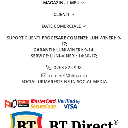
MAGAZINUL MEU
Acumulatori 24V
Acumulatori 36V
CLIENTI
Acumulatori 48V
Cauciucuri
DATE COMERCIALE
Cauciucuri Fat Bike
SUPORT CLIENTI
PROCESARE COMENZI
: LUNI-VINERI: 9-
Camere
17;
Controllere
GARANȚII
: LUNI-VINERI: 9-14;
Display
SERVICE
: LUNI-VINERI: 14:30-17;
Incarcatoare 24V
0768 825 998
Incarcatoare 36V
comenzi@bimax.ro
Incarcatoare 48V
SOCIAL
URMARESTE-NE IN SOCIAL MEDIA
ACCESORII
Lumini
Kit Conversie
Piese Trotinete Electrice
PIESE UNIVERSALE
Baterie Trotineta Electrica