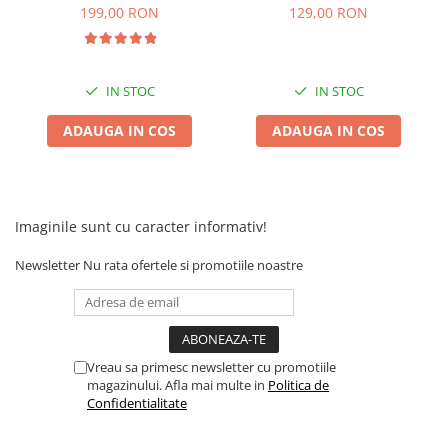
Camere
inainte,inapoi
199,00 RON
129,00 RON
Cauciucuri
Controllere
Incarcatoare
IN STOC
IN STOC
Biciclete Electrice
ADAUGA IN COS
ADAUGA IN COS
⬇ TIPURI
Barbati
Dama
Ieftine
Imaginile sunt cu caracter informativ!
Pliabila
Newsletter
Nu rata ofertele si promotiile noastre
Tip Scuter
⬇ MARCI
Kuba
Ztech
Vreau sa primesc newsletter cu promotiile
PIESE DE SCHIMB
magazinului. Afla mai multe in
Politica de
Confidentialitate
Acceleratii
Acumulatori