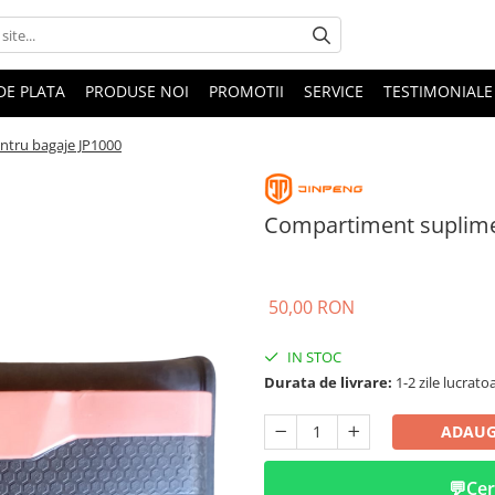
DE PLATA
PRODUSE NOI
PROMOTII
SERVICE
TESTIMONIALE
ntru bagaje JP1000
Compartiment suplime
50,00 RON
IN STOC
Durata de livrare:
1-2 zile lucrato
ADAUG
💬
Cer