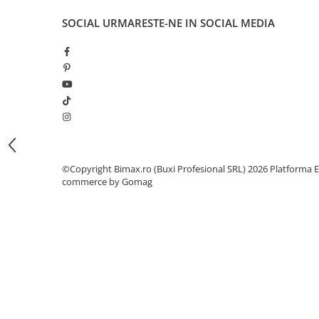
Camere
Cauciucuri
SOCIAL
URMARESTE-NE IN SOCIAL MEDIA
Controllere
Incarcatoare
Biciclete Electrice
⬇ TIPURI
Barbati
Dama
Ieftine
©Copyright Bimax.ro (Buxi Profesional SRL) 2026
Platforma E
Pliabila
commerce by Gomag
Tip Scuter
⬇ MARCI
Kuba
Ztech
PIESE DE SCHIMB
Acceleratii
Acumulatori