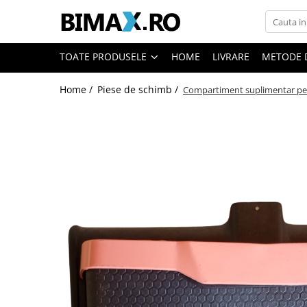
Toate Produsele
TOATE PRODUSELE
HOME
LIVRARE
METODE 
Triciclete Electrice
Home /
Piese de schimb /
Compartiment suplimentar pe
⬇ TIPURI
➔ Cu 1 Loc
➔ Cu 2 Locuri
➔ Acoperita
➔ Adulti - Fara permis
➔ Adulti - 2 Locuri
➔ Adulti - cu Cabina
➔ Cu 3 Roti
➔ Cu Cabina
➔ Cu Cabina fara Permis
➔ Cu Cabina Inchisa
➔ Cu Remorca