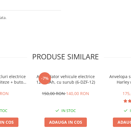
ata.
PRODUSE SIMILARE
cluri electrice
Acumulator vehicule electrice
Anvelopa s
-7%
iteze + buton
12V 12Ah, cu surub (6-DZF-12)
Harley 
te,inapoi
 RON
150,00 RON
140,00 RON
175
STOC
IN STOC
IN COS
ADAUGA IN COS
ADAUG