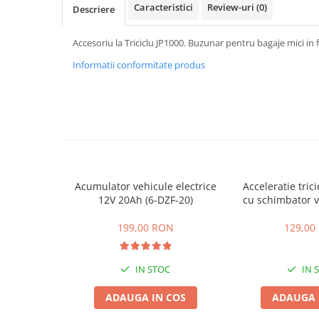
ACCESORII
Caracteristici
Review-uri
(0)
Descriere
Huse
Accesoriu la Triciclu JP1000. Buzunar pentru bagaje mici in f
Toate accesoriile la Triciclete
Masini Electrice
Informatii conformitate produs
Masina Electrica RDB
Masina Electrica Arora
Masina Electrica 25 km/h
Masina Electrica 2 Locuri fara
Permis
Scutere Electrice
Acumulator vehicule electrice
Acceleratie trici
12V 20Ah (6-DZF-20)
cu schimbator v
⬇ TIPURI
mers inain
Cu 2 Roti
199,00 RON
129,00
Cu 3 Roti
Cu 3 Roti fara Permis
IN STOC
IN 
Cu 4 Roti
ADAUGA IN COS
ADAUGA 
Cu Pedale
Fara Permis