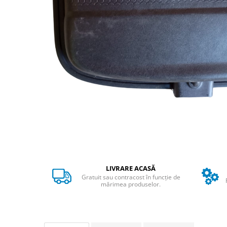
➔ Cu Remorca Fara Permis
➔ Cu Volan
➔ Fara Permis
➔ 4000W
⬇ MARCI
➔ Volta
➔ Kuba
➔ Jinpeng/AMR
➔ RDB
➔ Ruris
➔ Arora
PIESE DE SCHIMB
Baterii
LIVRARE ACASĂ
Camere
Gratuit sau contracost în funcție de
mărimea produselor.
Cauciucuri
Controllere
Incarcatoare