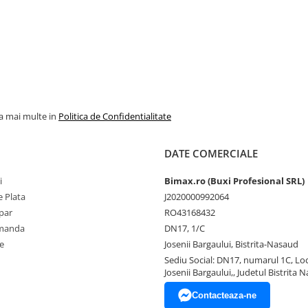
la mai multe in
Politica de Confidentialitate
DATE COMERCIALE
i
Bimax.ro (Buxi Profesional SRL)
 Plata
J2020000992064
par
RO43168432
omanda
DN17, 1/C
e
Josenii Bargaului, Bistrita-Nasaud
Sediu Social: DN17, numarul 1C, Loc
Josenii Bargaului,, Judetul Bistrita 
Contacteaza-ne