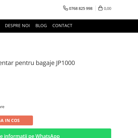
0768 825 998
0,00
DESPRE NOI
BLOG
CONTACT
ntar pentru bagaje JP1000
are
A IN COS
e informatii pe WhatsApp