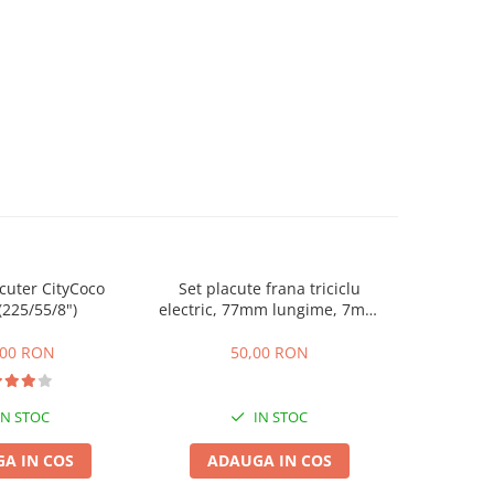
cuter CityCoco
Set placute frana triciclu
Incarcator
(225/55/8")
electric, 77mm lungime, 7mm
60V 2
grosime
,00 RON
50,00 RON
1
IN STOC
IN STOC
A IN COS
ADAUGA IN COS
ADA