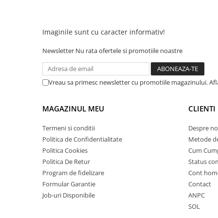
25 km/h
45 km/h
Imaginile sunt cu caracter informativ!
50 km/h
Chopper
Newsletter
Nu rata ofertele si promotiile noastre
Harley
⬇ MARCI
Vreau sa primesc newsletter cu promotiile magazinului. Af
➔ Geeli
➔ RDB
MAGAZINUL MEU
CLIENTI
➔ Volta
➔ Z-Tech
Termeni si conditii
Despre no
Politica de Confidentialitate
Metode de
➔ Kuba
Politica Cookies
Cum Cum
PIESE DE SCHIMB
Politica De Retur
Status c
Acceleratii
Program de fidelizare
Cont hom
Baterii
Formular Garantie
Contact
Baterii 48V
Job-uri Disponibile
ANPC
Baterii 60V
SOL