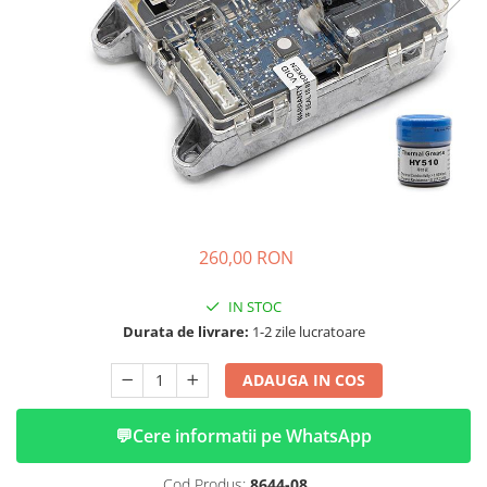
➔ Cu Remorca Fara Permis
➔ Cu Volan
➔ Fara Permis
➔ 4000W
⬇ MARCI
➔ Volta
➔ Kuba
➔ Jinpeng/AMR
➔ RDB
260,00 RON
➔ Ruris
➔ Arora
IN STOC
PIESE DE SCHIMB
Durata de livrare:
1-2 zile lucratoare
Baterii
ADAUGA IN COS
Camere
Cauciucuri
💬
Cere informatii pe WhatsApp
Controllere
Incarcatoare
Cod Produs:
8644-08