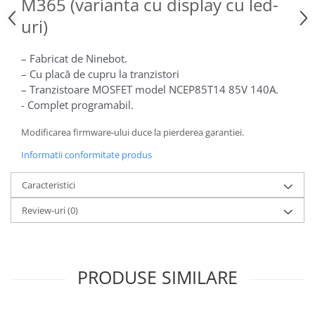
M365 (varianta cu display cu led-
25 km/h
uri)
45 km/h
50 km/h
– Fabricat de Ninebot.
Chopper
– Cu placă de cupru la tranzistori
– Tranzistoare MOSFET model NCEP85T14 85V 140A.
Harley
- Complet programabil.
⬇ MARCI
➔ Geeli
Modificarea firmware-ului duce la pierderea garantiei.
➔ RDB
Informatii conformitate produs
➔ Volta
Caracteristici
➔ Z-Tech
➔ Kuba
Review-uri
(0)
PIESE DE SCHIMB
Acceleratii
Baterii
PRODUSE SIMILARE
Baterii 48V
Baterii 60V