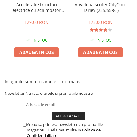
Camere
Acceleratie tricicluri
Anvelopa scuter CityCoco
Cauciucuri
electrice cu schimbator
Harley (225/55/8")
viteze + buton mers
Controllere
inainte,inapoi
129,00 RON
175,00 RON
Incarcatoare
Biciclete Electrice
IN STOC
IN STOC
⬇ TIPURI
Barbati
ADAUGA IN COS
ADAUGA IN COS
Dama
Ieftine
Pliabila
Imaginile sunt cu caracter informativ!
Tip Scuter
⬇ MARCI
Newsletter
Nu rata ofertele si promotiile noastre
Kuba
Ztech
PIESE DE SCHIMB
Vreau sa primesc newsletter cu promotiile
Acceleratii
magazinului. Afla mai multe in
Politica de
Acumulatori
Confidentialitate