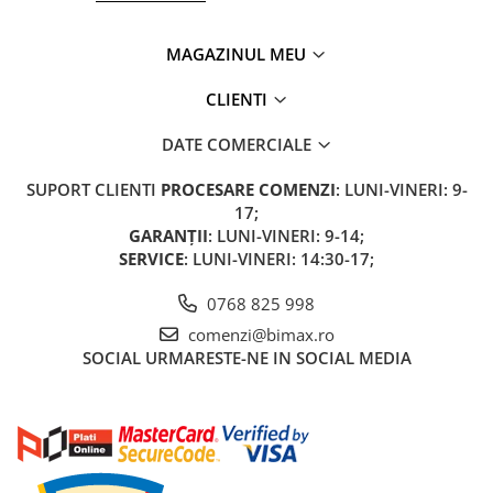
Acumulatori 24V
Acumulatori 36V
MAGAZINUL MEU
Acumulatori 48V
CLIENTI
Cauciucuri
Cauciucuri Fat Bike
DATE COMERCIALE
Camere
Controllere
SUPORT CLIENTI
PROCESARE COMENZI
: LUNI-VINERI: 9-
17;
Display
GARANȚII
: LUNI-VINERI: 9-14;
Incarcatoare 24V
SERVICE
: LUNI-VINERI: 14:30-17;
Incarcatoare 36V
Incarcatoare 48V
0768 825 998
ACCESORII
comenzi@bimax.ro
SOCIAL
URMARESTE-NE IN SOCIAL MEDIA
Lumini
Kit Conversie
Piese Trotinete Electrice
PIESE UNIVERSALE
Baterie Trotineta Electrica