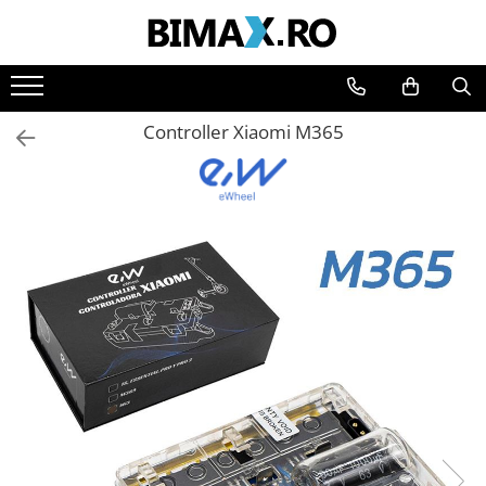
Toate Produsele
Triciclete Electrice
Controller Xiaomi M365
⬇ TIPURI
➔ Cu 1 Loc
➔ Cu 2 Locuri
➔ Acoperita
➔ Adulti - Fara permis
➔ Adulti - 2 Locuri
➔ Adulti - cu Cabina
➔ Cu 3 Roti
➔ Cu Cabina
➔ Cu Cabina fara Permis
➔ Cu Cabina Inchisa
➔ Cu Remorca