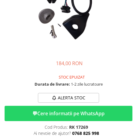
➔ Cu Remorca Fara Permis
➔ Cu Volan
➔ Fara Permis
➔ 4000W
⬇ MARCI
➔ Volta
➔ Kuba
➔ Jinpeng/AMR
184,00 RON
➔ RDB
➔ Ruris
STOC EPUIZAT
➔ Arora
Durata de livrare:
1-2 zile lucratoare
PIESE DE SCHIMB
ALERTA STOC
Baterii
Camere
💬
Cere informatii pe WhatsApp
Cauciucuri
Controllere
Cod Produs:
RK 17269
Incarcatoare
Ai nevoie de ajutor?
0768 825 998