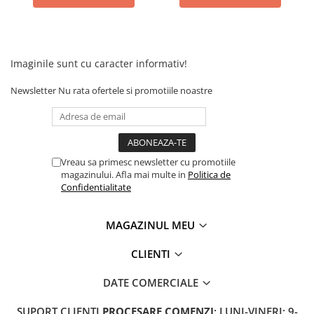
Camere
Cauciucuri
Controllere
Incarcatoare
Imaginile sunt cu caracter informativ!
Biciclete Electrice
Newsletter
Nu rata ofertele si promotiile noastre
⬇ TIPURI
Barbati
Dama
Ieftine
Vreau sa primesc newsletter cu promotiile
Pliabila
magazinului. Afla mai multe in
Politica de
Tip Scuter
Confidentialitate
⬇ MARCI
MAGAZINUL MEU
Kuba
Ztech
CLIENTI
PIESE DE SCHIMB
DATE COMERCIALE
Acceleratii
Acumulatori
SUPORT CLIENTI
PROCESARE COMENZI
: LUNI-VINERI: 9-