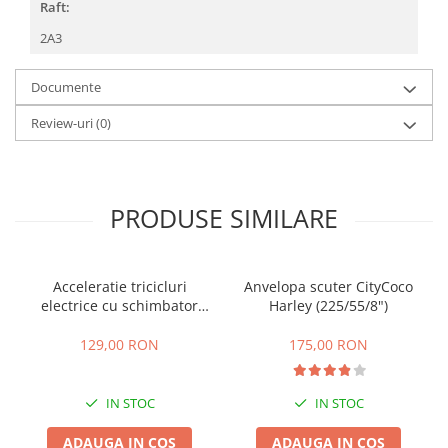
Raft:
25 km/h
2A3
45 km/h
50 km/h
Documente
Chopper
Review-uri
(0)
Harley
⬇ MARCI
➔ Geeli
PRODUSE SIMILARE
➔ RDB
➔ Volta
➔ Z-Tech
Acceleratie tricicluri
Anvelopa scuter CityCoco
➔ Kuba
electrice cu schimbator
Harley (225/55/8")
PIESE DE SCHIMB
viteze + buton mers
inainte,inapoi
129,00 RON
175,00 RON
Acceleratii
Baterii
Baterii 48V
IN STOC
IN STOC
Baterii 60V
ADAUGA IN COS
ADAUGA IN COS