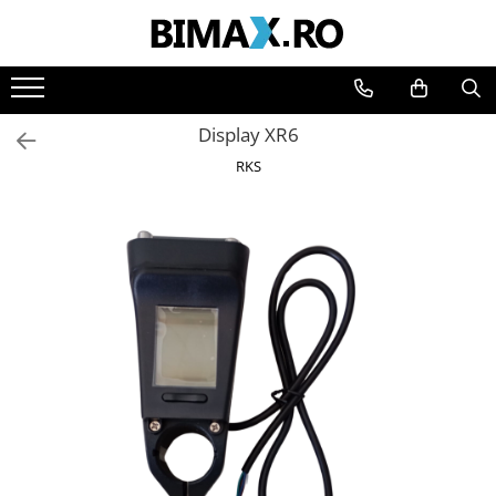
Toate Produsele
Triciclete Electrice
Display XR6
⬇ TIPURI
RKS
➔ Cu 1 Loc
➔ Cu 2 Locuri
➔ Acoperita
➔ Adulti - Fara permis
➔ Adulti - 2 Locuri
➔ Adulti - cu Cabina
➔ Cu 3 Roti
➔ Cu Cabina
➔ Cu Cabina fara Permis
➔ Cu Cabina Inchisa
➔ Cu Remorca