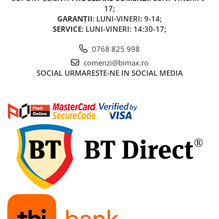
Acumulatori 24V
17;
Acumulatori 36V
GARANȚII
: LUNI-VINERI: 9-14;
SERVICE
: LUNI-VINERI: 14:30-17;
Acumulatori 48V
Cauciucuri
0768 825 998
Cauciucuri Fat Bike
comenzi@bimax.ro
Camere
SOCIAL
URMARESTE-NE IN SOCIAL MEDIA
Controllere
Display
Incarcatoare 24V
Incarcatoare 36V
Incarcatoare 48V
ACCESORII
Lumini
Kit Conversie
Piese Trotinete Electrice
PIESE UNIVERSALE
Baterie Trotineta Electrica