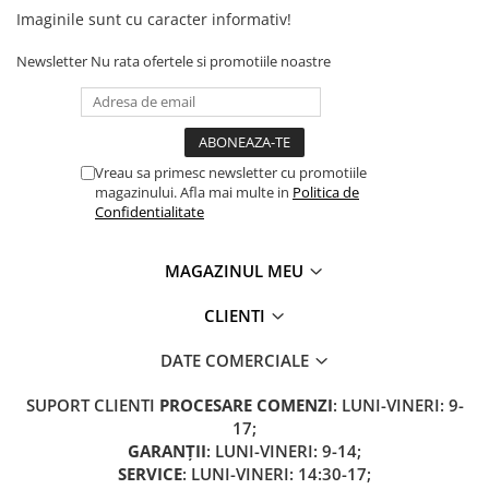
Camere
Imaginile sunt cu caracter informativ!
Cauciucuri
Controllere
Newsletter
Nu rata ofertele si promotiile noastre
Incarcatoare
Biciclete Electrice
⬇ TIPURI
Vreau sa primesc newsletter cu promotiile
Barbati
magazinului. Afla mai multe in
Politica de
Dama
Confidentialitate
Ieftine
Pliabila
MAGAZINUL MEU
Tip Scuter
CLIENTI
⬇ MARCI
Kuba
DATE COMERCIALE
Ztech
SUPORT CLIENTI
PROCESARE COMENZI
: LUNI-VINERI: 9-
PIESE DE SCHIMB
17;
Acceleratii
GARANȚII
: LUNI-VINERI: 9-14;
Acumulatori
SERVICE
: LUNI-VINERI: 14:30-17;