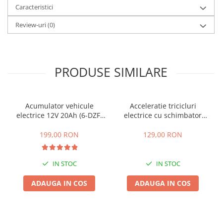
Caracteristici
25 km/h
45 km/h
Review-uri
(0)
50 km/h
Chopper
Harley
PRODUSE SIMILARE
⬇ MARCI
➔ Geeli
➔ RDB
Acumulator vehicule
Acceleratie tricicluri
electrice 12V 20Ah (6-DZF-
electrice cu schimbator
➔ Volta
20)
viteze + buton mers
➔ Z-Tech
inainte,inapoi
199,00 RON
129,00 RON
➔ Kuba
PIESE DE SCHIMB
IN STOC
IN STOC
Acceleratii
ADAUGA IN COS
ADAUGA IN COS
Baterii
Baterii 48V
Baterii 60V