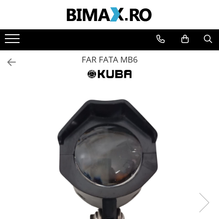
Toate Produsele
Triciclete Electrice
FAR FATA MB6
⬇ TIPURI
➔ Cu 1 Loc
➔ Cu 2 Locuri
➔ Acoperita
➔ Adulti - Fara permis
➔ Adulti - 2 Locuri
➔ Adulti - cu Cabina
➔ Cu 3 Roti
➔ Cu Cabina
➔ Cu Cabina fara Permis
➔ Cu Cabina Inchisa
➔ Cu Remorca