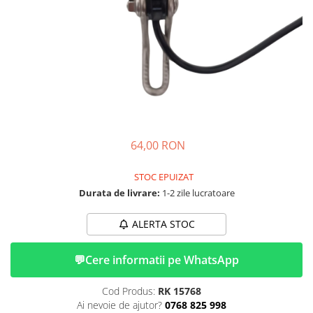
➔ Cu Remorca Fara Permis
➔ Cu Volan
➔ Fara Permis
➔ 4000W
⬇ MARCI
➔ Volta
➔ Kuba
➔ Jinpeng/AMR
64,00 RON
➔ RDB
➔ Ruris
STOC EPUIZAT
➔ Arora
Durata de livrare:
1-2 zile lucratoare
PIESE DE SCHIMB
ALERTA STOC
Baterii
Camere
💬
Cere informatii pe WhatsApp
Cauciucuri
Controllere
Cod Produs:
RK 15768
Incarcatoare
Ai nevoie de ajutor?
0768 825 998