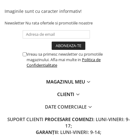
Camere
Cauciucuri
Imaginile sunt cu caracter informativ!
Controllere
Newsletter
Nu rata ofertele si promotiile noastre
Incarcatoare
Biciclete Electrice
⬇ TIPURI
Barbati
Vreau sa primesc newsletter cu promotiile
Dama
magazinului. Afla mai multe in
Politica de
Confidentialitate
Ieftine
Pliabila
MAGAZINUL MEU
Tip Scuter
⬇ MARCI
CLIENTI
Kuba
DATE COMERCIALE
Ztech
PIESE DE SCHIMB
SUPORT CLIENTI
PROCESARE COMENZI
: LUNI-VINERI: 9-
Acceleratii
17;
GARANȚII
: LUNI-VINERI: 9-14;
Acumulatori