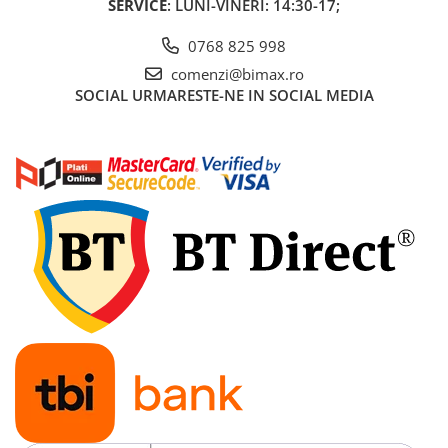
SERVICE
: LUNI-VINERI: 14:30-17;
Acumulatori 24V
Acumulatori 36V
0768 825 998
Acumulatori 48V
comenzi@bimax.ro
Cauciucuri
SOCIAL
URMARESTE-NE IN SOCIAL MEDIA
Cauciucuri Fat Bike
Camere
Controllere
Display
Incarcatoare 24V
Incarcatoare 36V
Incarcatoare 48V
ACCESORII
Lumini
Kit Conversie
Piese Trotinete Electrice
PIESE UNIVERSALE
Baterie Trotineta Electrica