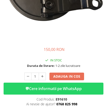
➔ Cu Remorca Fara Permis
➔ Cu Volan
➔ Fara Permis
➔ 4000W
⬇ MARCI
➔ Volta
➔ Kuba
➔ Jinpeng/AMR
150,00 RON
➔ RDB
➔ Ruris
IN STOC
➔ Arora
Durata de livrare:
1-2 zile lucratoare
PIESE DE SCHIMB
ADAUGA IN COS
Baterii
Camere
💬
Cere informatii pe WhatsApp
Cauciucuri
Controllere
Cod Produs:
E91610
Incarcatoare
Ai nevoie de ajutor?
0768 825 998