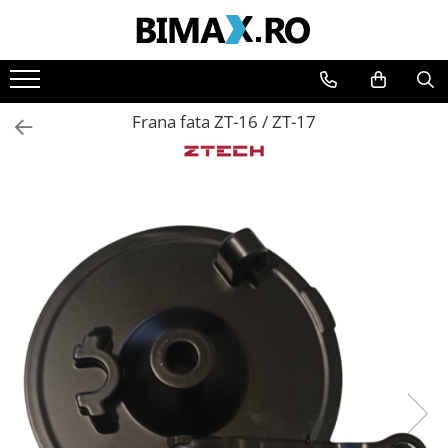
Toate Produsele
Triciclete Electrice
Frana fata ZT-16 / ZT-17
⬇ TIPURI
➔ Cu 1 Loc
➔ Cu 2 Locuri
➔ Acoperita
➔ Adulti - Fara permis
➔ Adulti - 2 Locuri
➔ Adulti - cu Cabina
➔ Cu 3 Roti
➔ Cu Cabina
➔ Cu Cabina fara Permis
➔ Cu Cabina Inchisa
➔ Cu Remorca