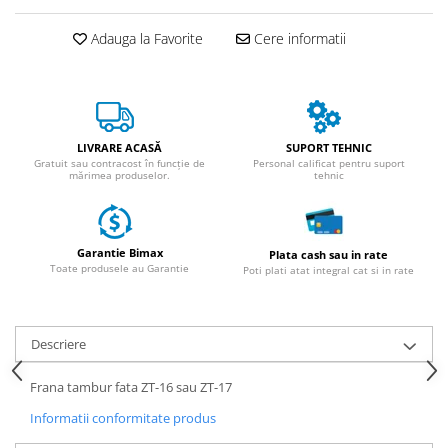
ACCESORII
Huse
Adauga la Favorite
Cere informatii
Toate accesoriile la Triciclete
Masini Electrice
Masina Electrica RDB
Masina Electrica Arora
LIVRARE ACASĂ
SUPORT TEHNIC
Gratuit sau contracost în funcție de
Personal calificat pentru suport
Masina Electrica 25 km/h
mărimea produselor.
tehnic
Masina Electrica 2 Locuri fara
Permis
Garantie Bimax
Plata cash sau in rate
Scutere Electrice
Toate produsele au Garantie
Poti plati atat integral cat si in rate
⬇ TIPURI
Cu 2 Roti
Cu 3 Roti
Descriere
Cu 3 Roti fara Permis
Frana tambur fata ZT-16 sau ZT-17
Cu 4 Roti
Informatii conformitate produs
Cu Pedale
Fara Permis