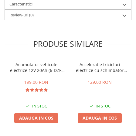
Caracteristici
25 km/h
Review-uri
(0)
45 km/h
50 km/h
Chopper
Harley
PRODUSE SIMILARE
⬇ MARCI
➔ Geeli
➔ RDB
Acumulator vehicule
Acceleratie tricicluri
electrice 12V 20Ah (6-DZF-
electrice cu schimbator
➔ Volta
20)
viteze + buton mers
➔ Z-Tech
inainte,inapoi
199,00 RON
129,00 RON
➔ Kuba
PIESE DE SCHIMB
Acceleratii
IN STOC
IN STOC
Baterii
ADAUGA IN COS
ADAUGA IN COS
Baterii 48V
Baterii 60V