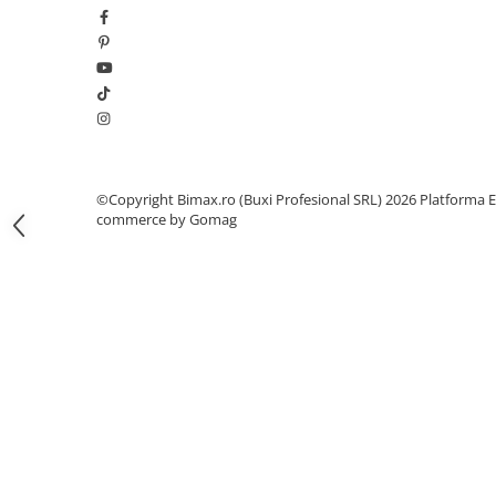
Camere
Cauciucuri
Controllere
Incarcatoare
Biciclete Electrice
⬇ TIPURI
Barbati
©Copyright Bimax.ro (Buxi Profesional SRL) 2026
Platforma E
Dama
commerce by Gomag
Ieftine
Pliabila
Tip Scuter
⬇ MARCI
Kuba
Ztech
PIESE DE SCHIMB
Acceleratii
Acumulatori