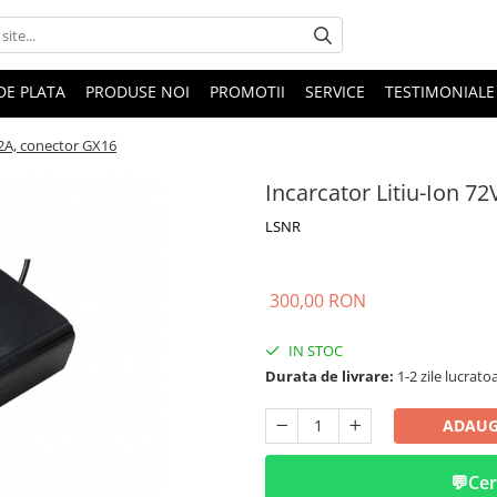
DE PLATA
PRODUSE NOI
PROMOTII
SERVICE
TESTIMONIALE
 2A, conector GX16
Incarcator Litiu-Ion 72
LSNR
300,00 RON
IN STOC
Durata de livrare:
1-2 zile lucrato
ADAUG
💬
Cer