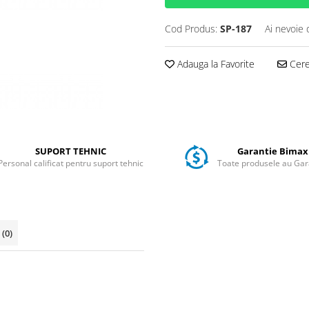
Cod Produs:
SP-187
Ai nevoie 
Adauga la Favorite
Cere 
SUPORT TEHNIC
Garantie Bimax
Personal calificat pentru suport tehnic
Toate produsele au Gar
i
(0)