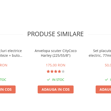
PRODUSE SIMILARE
cluri electrice
Anvelopa scuter CityCoco
Set placute
iteze + buton
Harley (225/55/8")
electric, 77
te,inapoi
gr
 RON
175,00 RON
50,
STOC
IN STOC
IN COS
ADAUGA IN COS
ADAUG