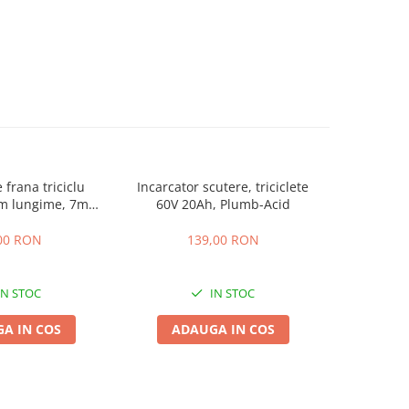
 frana triciclu
Incarcator scutere, triciclete
Acumulator
mm lungime, 7mm
60V 20Ah, Plumb-Acid
EVF-
osime
00 RON
139,00 RON
4
IN STOC
IN STOC
A IN COS
ADAUGA IN COS
ADA