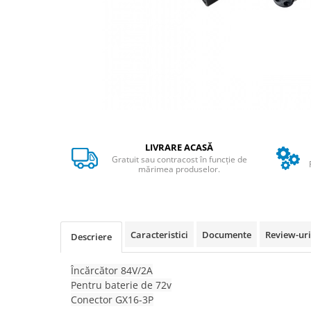
➔ Cu Remorca Fara Permis
➔ Cu Volan
➔ Fara Permis
➔ 4000W
⬇ MARCI
➔ Volta
➔ Kuba
➔ Jinpeng/AMR
LIVRARE ACASĂ
➔ RDB
Gratuit sau contracost în funcție de
➔ Ruris
mărimea produselor.
➔ Arora
PIESE DE SCHIMB
Baterii
Caracteristici
Documente
Review-ur
Descriere
Camere
Cauciucuri
Încărcător 84V/2A
Controllere
Pentru baterie de 72v
Incarcatoare
Conector GX16-3P