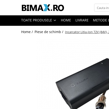
Toate Produsele
TOATE PRODUSELE
HOME
LIVRARE
METODE 
Triciclete Electrice
Home /
Piese de schimb /
Incarcator Litiu-Ion 72V (84V),
⬇ TIPURI
➔ Cu 1 Loc
➔ Cu 2 Locuri
➔ Acoperita
➔ Adulti - Fara permis
➔ Adulti - 2 Locuri
➔ Adulti - cu Cabina
➔ Cu 3 Roti
➔ Cu Cabina
➔ Cu Cabina fara Permis
➔ Cu Cabina Inchisa
➔ Cu Remorca