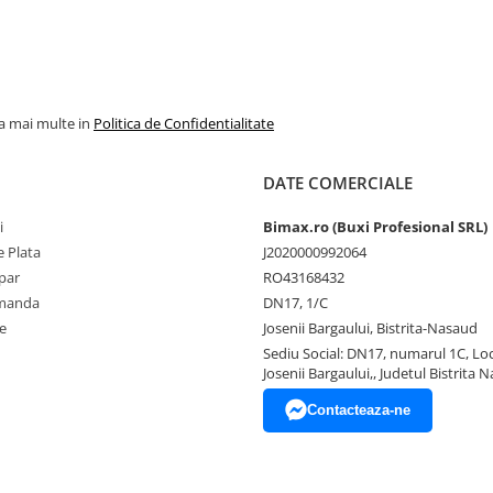
la mai multe in
Politica de Confidentialitate
DATE COMERCIALE
i
Bimax.ro (Buxi Profesional SRL)
 Plata
J2020000992064
par
RO43168432
omanda
DN17, 1/C
e
Josenii Bargaului, Bistrita-Nasaud
Sediu Social: DN17, numarul 1C, Loc
Josenii Bargaului,, Judetul Bistrita 
Contacteaza-ne