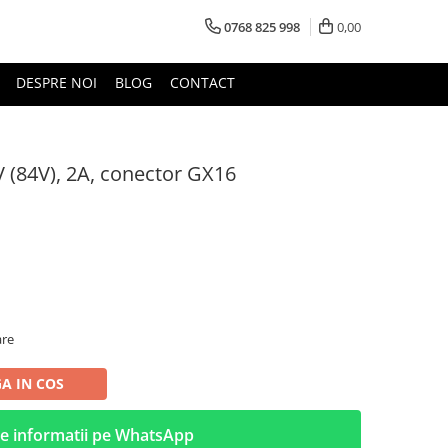
0768 825 998
0,00
DESPRE NOI
BLOG
CONTACT
V (84V), 2A, conector GX16
are
A IN COS
e informatii pe WhatsApp