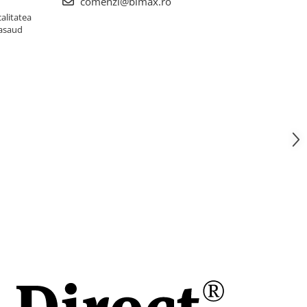
comenzi@bimax.ro
alitatea
Nasaud