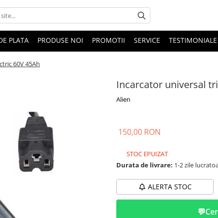
DE PLATA
PRODUSE NOI
PROMOTII
SERVICE
TESTIMONIALE
ectric 60V 45Ah
Incarcator universal tr
Alien
150,00 RON
STOC EPUIZAT
Durata de livrare:
1-2 zile lucrato
ALERTA STOC
💬
Cer