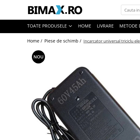
Toate Produsele
TOATE PRODUSELE
HOME
LIVRARE
METODE 
Triciclete Electrice
Home /
Piese de schimb /
Incarcator universal triciclu el
⬇ TIPURI
➔ Cu 1 Loc
NOU
➔ Cu 2 Locuri
➔ Acoperita
➔ Adulti - Fara permis
➔ Adulti - 2 Locuri
➔ Adulti - cu Cabina
➔ Cu 3 Roti
➔ Cu Cabina
➔ Cu Cabina fara Permis
➔ Cu Cabina Inchisa
➔ Cu Remorca