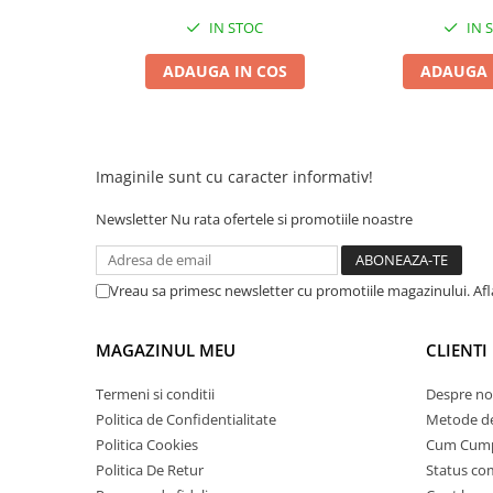
25 km/h
IN STOC
IN 
45 km/h
ADAUGA IN COS
ADAUGA 
50 km/h
Chopper
Harley
⬇ MARCI
Imaginile sunt cu caracter informativ!
➔ Geeli
Newsletter
Nu rata ofertele si promotiile noastre
➔ RDB
➔ Volta
➔ Z-Tech
Vreau sa primesc newsletter cu promotiile magazinului. Af
➔ Kuba
PIESE DE SCHIMB
MAGAZINUL MEU
CLIENTI
Acceleratii
Termeni si conditii
Despre no
Baterii
Politica de Confidentialitate
Metode de
Baterii 48V
Politica Cookies
Cum Cum
Baterii 60V
Politica De Retur
Status c