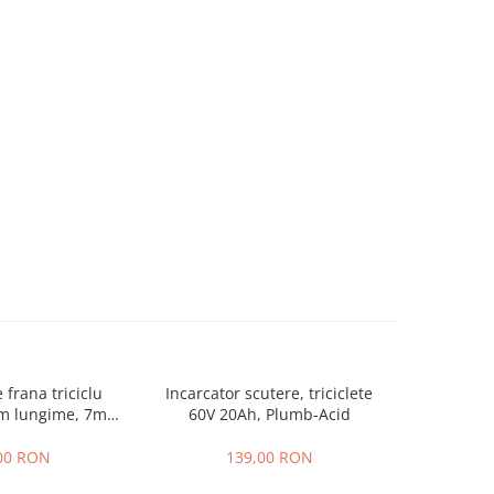
 frana triciclu
Incarcator scutere, triciclete
Cauciuc pli
mm lungime, 7mm
60V 20Ah, Plumb-Acid
10 × 2.7
osime
00 RON
139,00 RON
1