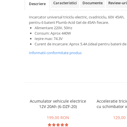
ACCESORII
Caracteristici
Documente
Review-ur
Descriere
Huse
Incarcator universal triciclu electric, cvadriciclu, 60V 45Ah,
Toate accesoriile la Triciclete
pentru 6 baterii Plumb-Acid Gel de 45Ah fiecare.
Masini Electrice
Alimentare 220V, 50Hz
Masina Electrica RDB
Consum: Aprox 440W
Ieșire max: 74.3V
Masina Electrica Arora
Curent de incarcare: Aprox 5.4A (ideal pentru baterii de
Masina Electrica 25 km/h
Informatii conformitate produs
Masina Electrica 2 Locuri fara
Permis
Scutere Electrice
⬇ TIPURI
Cu 2 Roti
Cu 3 Roti
Acumulator vehicule electrice
Acceleratie trici
Cu 3 Roti fara Permis
12V 20Ah (6-DZF-20)
cu schimbator v
Cu 4 Roti
mers inain
199,00 RON
129,00
Cu Pedale
Fara Permis