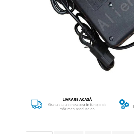
➔ Cu Remorca Fara Permis
➔ Cu Volan
➔ Fara Permis
➔ 4000W
⬇ MARCI
➔ Volta
➔ Kuba
➔ Jinpeng/AMR
➔ RDB
➔ Ruris
➔ Arora
PIESE DE SCHIMB
Baterii
LIVRARE ACASĂ
Camere
Gratuit sau contracost în funcție de
mărimea produselor.
Cauciucuri
Controllere
Incarcatoare