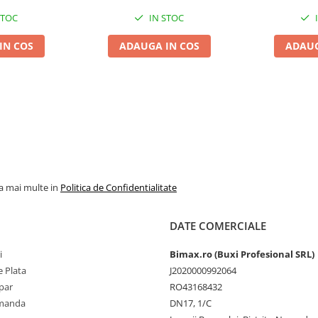
STOC
IN STOC
IN COS
ADAUGA IN COS
ADAUG
la mai multe in
Politica de Confidentialitate
DATE COMERCIALE
i
Bimax.ro (Buxi Profesional SRL)
 Plata
J2020000992064
par
RO43168432
omanda
DN17, 1/C