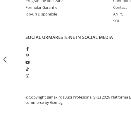
Camere
Program de fidelizare
Cont hom
Formular Garantie
Contact
Cauciucuri
Job-uri Disponibile
ANPC
Controllere
SOL
Incarcatoare
Biciclete Electrice
SOCIAL
URMARESTE-NE IN SOCIAL MEDIA
⬇ TIPURI
Barbati
Dama
Ieftine
Pliabila
Tip Scuter
⬇ MARCI
Kuba
©Copyright Bimax.ro (Buxi Profesional SRL) 2026
Platforma E
Ztech
commerce by Gomag
PIESE DE SCHIMB
Acceleratii
Acumulatori