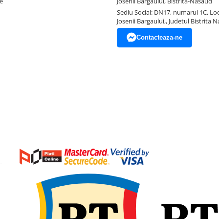
e
Josenii Bargaului, Bistrita-Nasaud
Sediu Social: DN17, numarul 1C, Loc
Josenii Bargaului,, Judetul Bistrita 
Contacteaza-ne
-