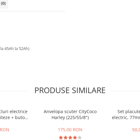
i
(0)
 la 45Ah la 52Ah)
PRODUSE SIMILARE
cluri electrice
Anvelopa scuter CityCoco
Set placute
iteze + buton
Harley (225/55/8")
electric, 77
te,inapoi
gr
 RON
175,00 RON
50,