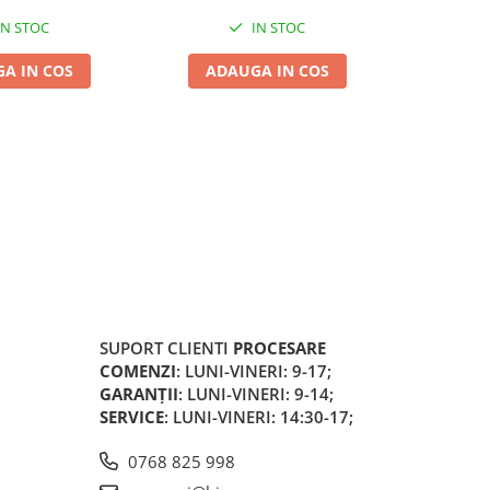
IN STOC
IN STOC
A IN COS
ADAUGA IN COS
ADA
SUPORT CLIENTI
PROCESARE
COMENZI
: LUNI-VINERI: 9-17;
GARANȚII
: LUNI-VINERI: 9-14;
SERVICE
: LUNI-VINERI: 14:30-17;
0768 825 998