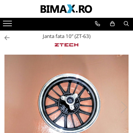
Toate Produsele
Triciclete Electrice
Janta fata 10” (ZT-63)
⬇ TIPURI
➔ Cu 1 Loc
➔ Cu 2 Locuri
➔ Acoperita
➔ Adulti - Fara permis
➔ Adulti - 2 Locuri
➔ Adulti - cu Cabina
➔ Cu 3 Roti
➔ Cu Cabina
➔ Cu Cabina fara Permis
➔ Cu Cabina Inchisa
➔ Cu Remorca