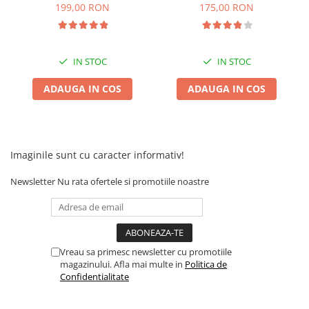
Camere
199,00 RON
175,00 RON
Cauciucuri
Controllere
Incarcatoare
IN STOC
IN STOC
Biciclete Electrice
ADAUGA IN COS
ADAUGA IN COS
⬇ TIPURI
Barbati
Dama
Ieftine
Imaginile sunt cu caracter informativ!
Pliabila
Newsletter
Nu rata ofertele si promotiile noastre
Tip Scuter
⬇ MARCI
Kuba
Ztech
Vreau sa primesc newsletter cu promotiile
PIESE DE SCHIMB
magazinului. Afla mai multe in
Politica de
Confidentialitate
Acceleratii
Acumulatori