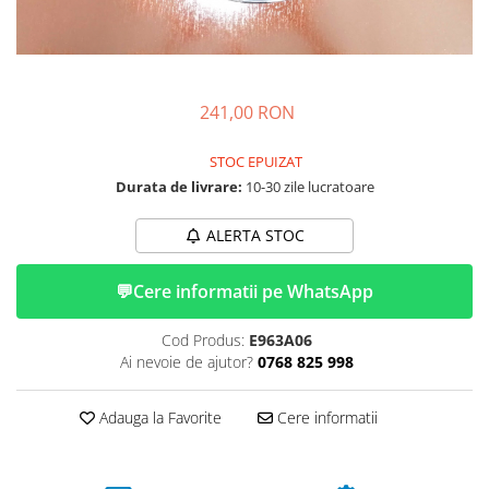
➔ Cu Remorca Fara Permis
➔ Cu Volan
➔ Fara Permis
➔ 4000W
241,00 RON
⬇ MARCI
➔ Volta
STOC EPUIZAT
➔ Kuba
Durata de livrare:
10-30 zile lucratoare
➔ Jinpeng/AMR
ALERTA STOC
➔ RDB
➔ Ruris
💬
Cere informatii pe WhatsApp
➔ Arora
PIESE DE SCHIMB
Cod Produs:
E963A06
Baterii
Ai nevoie de ajutor?
0768 825 998
Camere
Cauciucuri
Adauga la Favorite
Cere informatii
Controllere
Incarcatoare