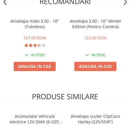
RECOMANDARI
25 km/h
45 km/h
Anvelopa moto 3.00 - 10"
Anvelopa 3.00 - 10" Winter
50 km/h
(Tubeless)
Edition (Pentru Camera)
Chopper
Harley
127,00 RON
123,00 RON
⬇ MARCI
➔ Geeli
IN STOC
IN STOC
➔ RDB
ADAUGA IN COS
ADAUGA IN COS
➔ Volta
➔ Z-Tech
➔ Kuba
PIESE DE SCHIMB
PRODUSE SIMILARE
Acceleratii
Baterii
Baterii 48V
Acumulator vehicule
Anvelopa scuter CityCoco
electrice 12V 20Ah (6-DZF-
Harley (225/55/8")
Baterii 60V
20)