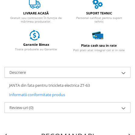
ACCESORII
Huse
LIVRARE ACASĂ
SUPORT TEHNIC
Gratuit sau contracost în funcție de
Personal calificat pentru suport
Toate accesoriile la Triciclete
mărimea produselor.
tehnic
Masini Electrice
Masina Electrica RDB
Masina Electrica Arora
Garantie Bimax
Plata cash sau in rate
Toate produsele au Garantie
Poti plati atat integral cat si in rate
Masina Electrica 25 km/h
Masina Electrica 2 Locuri fara
Permis
Descriere
Scutere Electrice
JANTA din fata pentru tricicleta electrica ZT-63
⬇ TIPURI
Informatii conformitate produs
Cu 2 Roti
Cu 3 Roti
Review-uri
(0)
Cu 3 Roti fara Permis
Cu 4 Roti
Cu Pedale
Fara Permis