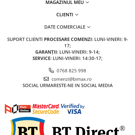
MAGAZINUL MEU
Acumulatori 24V
Acumulatori 36V
CLIENTI
Acumulatori 48V
DATE COMERCIALE
Cauciucuri
Cauciucuri Fat Bike
SUPORT CLIENTI
PROCESARE COMENZI
: LUNI-VINERI: 9-
Camere
17;
Controllere
GARANȚII
: LUNI-VINERI: 9-14;
SERVICE
: LUNI-VINERI: 14:30-17;
Display
Incarcatoare 24V
0768 825 998
Incarcatoare 36V
comenzi@bimax.ro
Incarcatoare 48V
SOCIAL
URMARESTE-NE IN SOCIAL MEDIA
ACCESORII
Lumini
Kit Conversie
Piese Trotinete Electrice
PIESE UNIVERSALE
Baterie Trotineta Electrica