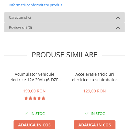
Informatii conformitate produs
Caracteristici
Review-uri
(0)
PRODUSE SIMILARE
Acumulator vehicule
Acceleratie tricicluri
electrice 12V 20Ah (6-DZF-
electrice cu schimbator
20)
viteze + buton mers
inainte,inapoi
199,00 RON
129,00 RON
IN STOC
IN STOC
ADAUGA IN COS
ADAUGA IN COS