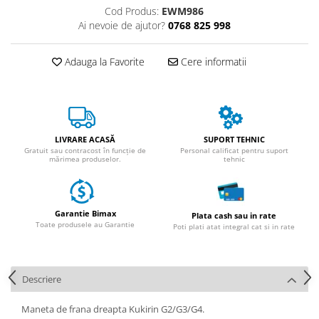
Huse
Cod Produs:
EWM986
Essential, M365, 1S
Toate accesoriile la Triciclete
Ai nevoie de ajutor?
0768 825 998
PRO / PRO2
Scooter 4 Ultra
Adauga la Favorite
Cere informatii
Piese Xiaomi Scooter 5
Piese Xiaomi Scooter Elite
Piese Xiaomi Scooter 5 PLUS
Piese Xiaomi Scooter 5 PRO
LIVRARE ACASĂ
SUPORT TEHNIC
Piese Xiaomi Scooter 5 MAX
Gratuit sau contracost în funcție de
Personal calificat pentru suport
Piese Xiaomi Scooter 6 PRO
mărimea produselor.
tehnic
Piese Xiaomi Scooter 6 MAX
Piese Xiaomi Scooter 6
Garantie Bimax
Scooter 4 Lite
Plata cash sau in rate
Toate produsele au Garantie
Poti plati atat integral cat si in rate
Accesorii Trotinete
Piese Segway/Ninebot
ES1, ES2, ES3
Descriere
Ninebot Segway ZT3 PRO
Maneta de frana dreapta Kukirin G2/G3/G4.