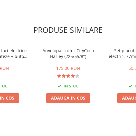
PRODUSE SIMILARE
cluri electrice
Anvelopa scuter CityCoco
Set placute
iteze + buton
Harley (225/55/8")
electric, 77
te,inapoi
gr
 RON
175,00 RON
50,
STOC
IN STOC
IN COS
ADAUGA IN COS
ADAUG