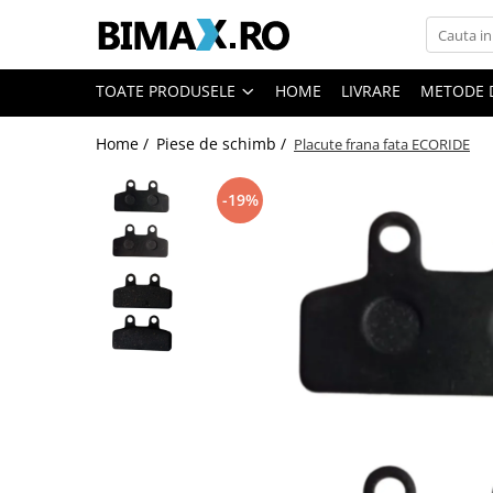
Toate Produsele
TOATE PRODUSELE
HOME
LIVRARE
METODE 
Triciclete Electrice
Home /
Piese de schimb /
Placute frana fata ECORIDE
⬇ TIPURI
➔ Cu 1 Loc
-19%
➔ Cu 2 Locuri
➔ Acoperita
➔ Adulti - Fara permis
➔ Adulti - 2 Locuri
➔ Adulti - cu Cabina
➔ Cu 3 Roti
➔ Cu Cabina
➔ Cu Cabina fara Permis
➔ Cu Cabina Inchisa
➔ Cu Remorca