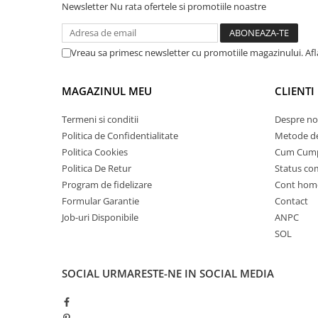
Newsletter
Nu rata ofertele si promotiile noastre
25 km/h
45 km/h
Vreau sa primesc newsletter cu promotiile magazinului. Af
50 km/h
Chopper
MAGAZINUL MEU
CLIENTI
Harley
⬇ MARCI
Termeni si conditii
Despre no
➔ Geeli
Politica de Confidentialitate
Metode de
➔ RDB
Politica Cookies
Cum Cum
➔ Volta
Politica De Retur
Status c
Program de fidelizare
Cont hom
➔ Z-Tech
Formular Garantie
Contact
➔ Kuba
Job-uri Disponibile
ANPC
PIESE DE SCHIMB
SOL
Acceleratii
Baterii
SOCIAL
URMARESTE-NE IN SOCIAL MEDIA
Baterii 48V
Baterii 60V