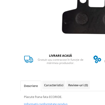
➔ Cu Remorca Fara Permis
➔ Cu Volan
➔ Fara Permis
➔ 4000W
⬇ MARCI
➔ Volta
➔ Kuba
➔ Jinpeng/AMR
➔ RDB
LIVRARE ACASĂ
➔ Ruris
Gratuit sau contracost în funcție de
➔ Arora
mărimea produselor.
PIESE DE SCHIMB
Baterii
Camere
Caracteristici
Review-uri
(0)
Descriere
Cauciucuri
Controllere
Placute frana fata ECORIDE.
Incarcatoare
Informatii conformitate produs