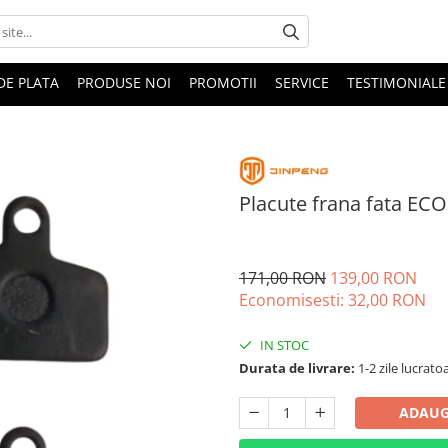
DE PLATA
PRODUSE NOI
PROMOTII
SERVICE
TESTIMONIALE
Placute frana fata EC
171,00 RON
139,00 RON
Economisesti:
32,00
RON
IN STOC
Durata de livrare:
1-2 zile lucrato
ADAUG