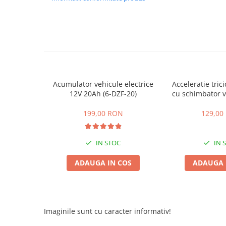
ACCESORII
Huse
Toate accesoriile la Triciclete
Masini Electrice
Masina Electrica RDB
Masina Electrica Arora
Acumulator vehicule electrice
Acceleratie trici
Masina Electrica 25 km/h
12V 20Ah (6-DZF-20)
cu schimbator v
mers inain
Masina Electrica 2 Locuri fara
199,00 RON
129,00
Permis
Scutere Electrice
IN STOC
IN 
⬇ TIPURI
Cu 2 Roti
ADAUGA IN COS
ADAUGA 
Cu 3 Roti
Cu 3 Roti fara Permis
Cu 4 Roti
Imaginile sunt cu caracter informativ!
Cu Pedale
Fara Permis