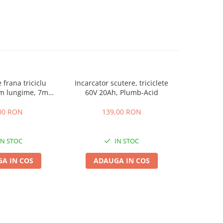
 frana triciclu
Incarcator scutere, triciclete
Acumulator
mm lungime, 7mm
60V 20Ah, Plumb-Acid
EVF-
osime
00 RON
139,00 RON
4
IN STOC
IN STOC
A IN COS
ADAUGA IN COS
ADA