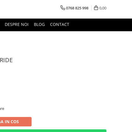
0768 825 998
0,00
DESPRE NOI
BLOG
CONTACT
ORIDE
are
A IN COS