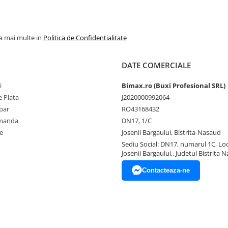
la mai multe in
Politica de Confidentialitate
DATE COMERCIALE
i
Bimax.ro (Buxi Profesional SRL)
 Plata
J2020000992064
par
RO43168432
omanda
DN17, 1/C
e
Josenii Bargaului, Bistrita-Nasaud
Sediu Social: DN17, numarul 1C, Loc
Josenii Bargaului,, Judetul Bistrita 
Contacteaza-ne