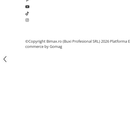
Camere
Cauciucuri
Controllere
Incarcatoare
Biciclete Electrice
⬇ TIPURI
©Copyright Bimax.ro (Buxi Profesional SRL) 2026
Platforma E
commerce by Gomag
Barbati
Dama
Ieftine
Pliabila
Tip Scuter
⬇ MARCI
Kuba
Ztech
PIESE DE SCHIMB
Acceleratii
Acumulatori