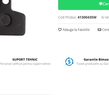
💬
Cer
Cod Produs:
41300435W
Ai ne
Adauga la Favorite
Cere 
SUPORT TEHNIC
Garantie Bimax
Personal calificat pentru suport tehnic
Toate produsele au Gar