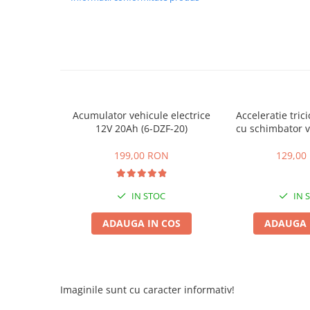
ACCESORII
Huse
Toate accesoriile la Triciclete
Masini Electrice
Masina Electrica RDB
Masina Electrica Arora
Acumulator vehicule electrice
Acceleratie trici
Masina Electrica 25 km/h
12V 20Ah (6-DZF-20)
cu schimbator v
mers inain
Masina Electrica 2 Locuri fara
199,00 RON
129,00
Permis
Scutere Electrice
IN STOC
IN 
⬇ TIPURI
Cu 2 Roti
ADAUGA IN COS
ADAUGA 
Cu 3 Roti
Cu 3 Roti fara Permis
Cu 4 Roti
Imaginile sunt cu caracter informativ!
Cu Pedale
Fara Permis