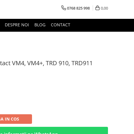
0768 825 998
0,00
DESPRE NOI
BLOG
CONTACT
ontact VM4, VM4+, TRD 910, TRD911
A IN COS