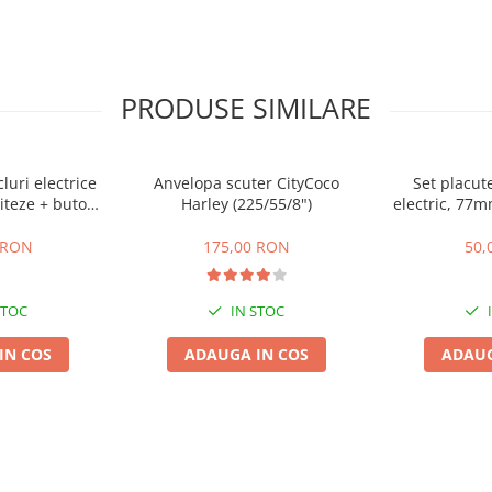
PRODUSE SIMILARE
cluri electrice
Anvelopa scuter CityCoco
Set placute
iteze + buton
Harley (225/55/8")
electric, 77
te,inapoi
gr
 RON
175,00 RON
50,
STOC
IN STOC
IN COS
ADAUGA IN COS
ADAUG