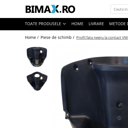
Toate Produsele
TOATE PRODUSELE
HOME
LIVRARE
METODE 
Triciclete Electrice
Home /
Piese de schimb /
Profil fata negru la contact 
⬇ TIPURI
➔ Cu 1 Loc
➔ Cu 2 Locuri
➔ Acoperita
➔ Adulti - Fara permis
➔ Adulti - 2 Locuri
➔ Adulti - cu Cabina
➔ Cu 3 Roti
➔ Cu Cabina
➔ Cu Cabina fara Permis
➔ Cu Cabina Inchisa
➔ Cu Remorca