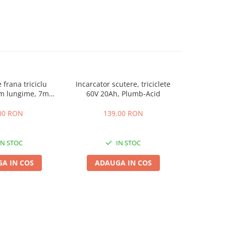
 frana triciclu
Incarcator scutere, triciclete
Acumulator
mm lungime, 7mm
60V 20Ah, Plumb-Acid
EVF-
osime
00 RON
139,00 RON
4
IN STOC
IN STOC
A IN COS
ADAUGA IN COS
ADA