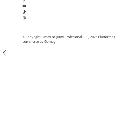
Camere
Cauciucuri
Controllere
Incarcatoare
Biciclete Electrice
⬇ TIPURI
©Copyright Bimax.ro (Buxi Profesional SRL) 2026
Platforma E
commerce by Gomag
Barbati
Dama
Ieftine
Pliabila
Tip Scuter
⬇ MARCI
Kuba
Ztech
PIESE DE SCHIMB
Acceleratii
Acumulatori