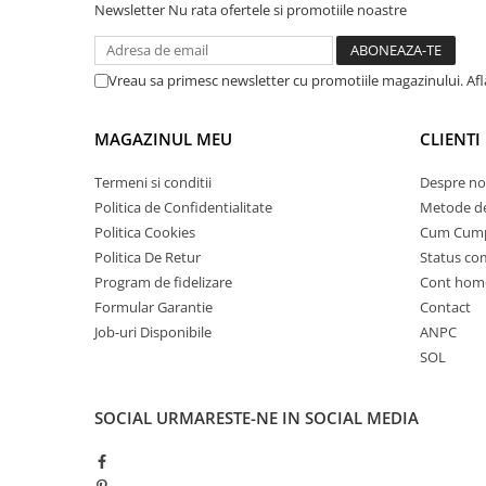
Newsletter
Nu rata ofertele si promotiile noastre
25 km/h
45 km/h
Vreau sa primesc newsletter cu promotiile magazinului. Af
50 km/h
Chopper
MAGAZINUL MEU
CLIENTI
Harley
⬇ MARCI
Termeni si conditii
Despre no
➔ Geeli
Politica de Confidentialitate
Metode de
➔ RDB
Politica Cookies
Cum Cum
➔ Volta
Politica De Retur
Status c
Program de fidelizare
Cont hom
➔ Z-Tech
Formular Garantie
Contact
➔ Kuba
Job-uri Disponibile
ANPC
PIESE DE SCHIMB
SOL
Acceleratii
Baterii
SOCIAL
URMARESTE-NE IN SOCIAL MEDIA
Baterii 48V
Baterii 60V