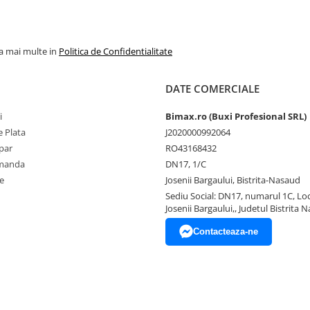
la mai multe in
Politica de Confidentialitate
DATE COMERCIALE
i
Bimax.ro (Buxi Profesional SRL)
 Plata
J2020000992064
par
RO43168432
omanda
DN17, 1/C
e
Josenii Bargaului, Bistrita-Nasaud
Sediu Social: DN17, numarul 1C, Loc
Josenii Bargaului,, Judetul Bistrita 
Contacteaza-ne