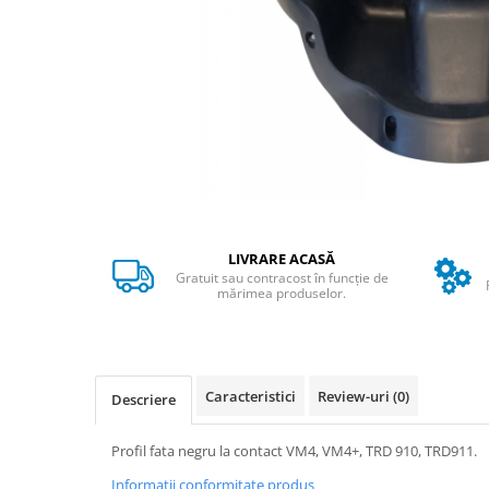
➔ Cu Remorca Fara Permis
➔ Cu Volan
➔ Fara Permis
➔ 4000W
⬇ MARCI
➔ Volta
➔ Kuba
➔ Jinpeng/AMR
➔ RDB
LIVRARE ACASĂ
➔ Ruris
Gratuit sau contracost în funcție de
➔ Arora
mărimea produselor.
PIESE DE SCHIMB
Baterii
Camere
Caracteristici
Review-uri
(0)
Descriere
Cauciucuri
Controllere
Profil fata negru la contact VM4, VM4+, TRD 910, TRD911.
Incarcatoare
Informatii conformitate produs