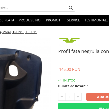
DE PLATA
PRODUSE NOI
PROMOTII
SERVICE
TESTIMONIALE
VM4, VM4+, TRD 910, TRD911
Profil fata negru la c
145,00 RON
IN STOC
Durata de livrare:
1
ADAUG