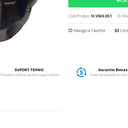
💬
Cer
Cod Produs:
H.VM4.051
Ai nev
Adauga la Favorite
Cere 
SUPORT TEHNIC
Garantie Bimax
Personal calificat pentru suport tehnic
Toate produsele au Gar