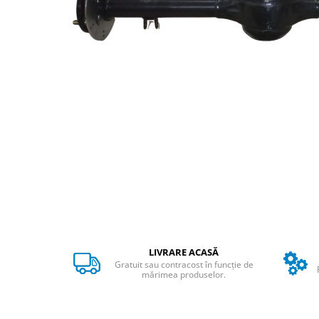
➔ Cu Remorca Fara Permis
➔ Cu Volan
➔ Fara Permis
➔ 4000W
⬇ MARCI
➔ Volta
➔ Kuba
➔ Jinpeng/AMR
➔ RDB
➔ Ruris
➔ Arora
PIESE DE SCHIMB
Baterii
Camere
LIVRARE ACASĂ
Gratuit sau contracost în funcție de
Cauciucuri
mărimea produselor.
Controllere
Incarcatoare