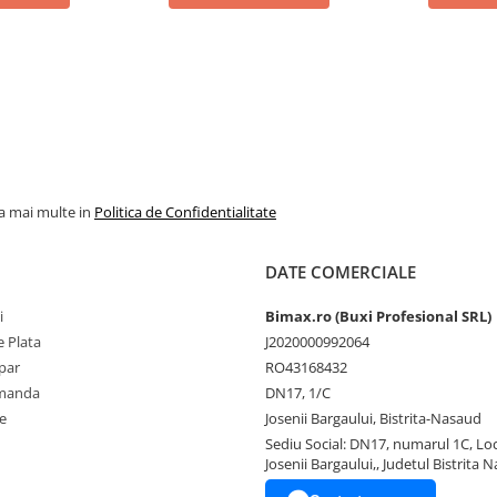
la mai multe in
Politica de Confidentialitate
DATE COMERCIALE
i
Bimax.ro (Buxi Profesional SRL)
 Plata
J2020000992064
par
RO43168432
omanda
DN17, 1/C
e
Josenii Bargaului, Bistrita-Nasaud
Sediu Social: DN17, numarul 1C, Loc
Josenii Bargaului,, Judetul Bistrita 