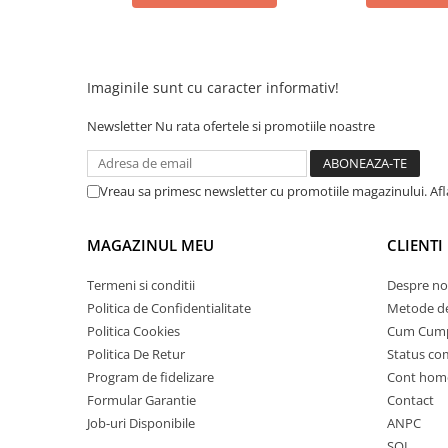
25 km/h
45 km/h
50 km/h
Imaginile sunt cu caracter informativ!
Chopper
Newsletter
Nu rata ofertele si promotiile noastre
Harley
⬇ MARCI
➔ Geeli
Vreau sa primesc newsletter cu promotiile magazinului. Af
➔ RDB
➔ Volta
MAGAZINUL MEU
CLIENTI
➔ Z-Tech
Termeni si conditii
Despre no
➔ Kuba
Politica de Confidentialitate
Metode de
PIESE DE SCHIMB
Politica Cookies
Cum Cum
Acceleratii
Politica De Retur
Status c
Baterii
Program de fidelizare
Cont hom
Baterii 48V
Formular Garantie
Contact
Job-uri Disponibile
ANPC
Baterii 60V
SOL