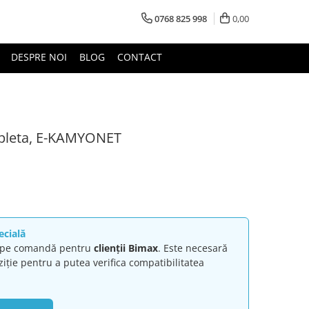
0768 825 998
0,00
DESPRE NOI
BLOG
CONTACT
mpleta, E-KAMYONET
ecială
ă pe comandă pentru
clienții Bimax
. Este necesară
ziție pentru a putea verifica compatibilitatea