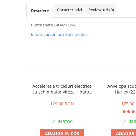
ACCESORII
Caracteristici
Review-uri
(0)
Descriere
Huse
Toate accesoriile la Triciclete
Punte spate E-KAMYONET.
Masini Electrice
Informatii conformitate produs
Masina Electrica RDB
Masina Electrica Arora
Masina Electrica 25 km/h
Masina Electrica 2 Locuri fara
Permis
Scutere Electrice
Acceleratie tricicluri electrice
Anvelopa scut
⬇ TIPURI
cu schimbator viteze + buton
Harley (22
Cu 2 Roti
mers inainte,inapoi
129,00 RON
175,00
Cu 3 Roti
Cu 3 Roti fara Permis
Cu 4 Roti
IN STOC
IN 
Cu Pedale
ADAUGA IN COS
ADAUGA 
Fara Permis