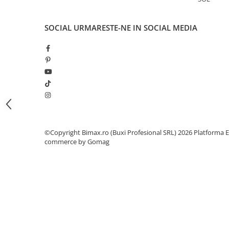
Camere
Cauciucuri
SOCIAL
URMARESTE-NE IN SOCIAL MEDIA
Controllere
Incarcatoare
Biciclete Electrice
⬇ TIPURI
Barbati
Dama
Ieftine
Pliabila
©Copyright Bimax.ro (Buxi Profesional SRL) 2026
Platforma E
Tip Scuter
commerce by Gomag
⬇ MARCI
Kuba
Ztech
PIESE DE SCHIMB
Acceleratii
Acumulatori