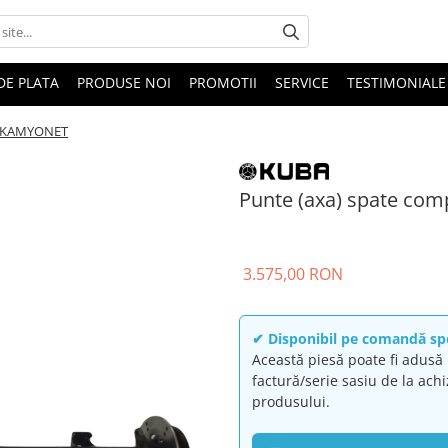
DE PLATA
PRODUSE NOI
PROMOTII
SERVICE
TESTIMONIALE
 E-KAMYONET
Punte (axa) spate co
3.575,00 RON
✔ Disponibil pe comandă sp
Această piesă poate fi adus
factură/serie sasiu de la achi
produsului.