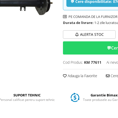
💬 Cere disponibilitate: 0
PE COMANDA DE LA FURNIZOR
Durata de livrare:
1-2 zile lucrato
ALERTA STOC
💬
Cer
Cod Produs:
KM 77611
Ai nevo
Adauga la Favorite
Cere 
SUPORT TEHNIC
Garantie Bimax
Personal calificat pentru suport tehnic
Toate produsele au Gar