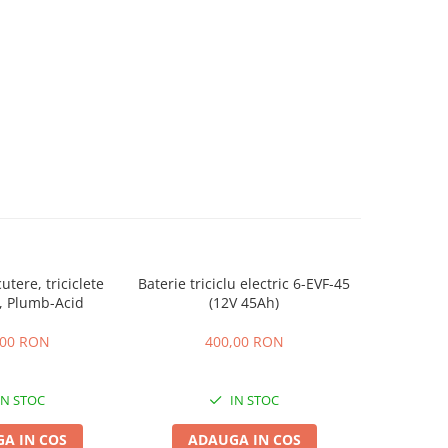
utere, triciclete
Baterie triciclu electric 6-EVF-45
Acumulator
, Plumb-Acid
(12V 45Ah)
EVF-
,00 RON
400,00 RON
4
IN STOC
IN STOC
A IN COS
ADAUGA IN COS
ADA