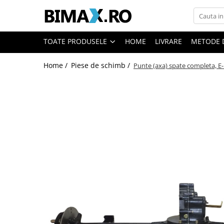
Toate Produsele
TOATE PRODUSELE
HOME
LIVRARE
METODE 
Triciclete Electrice
Home /
Piese de schimb /
Punte (axa) spate completa,
⬇ TIPURI
➔ Cu 1 Loc
➔ Cu 2 Locuri
➔ Acoperita
➔ Adulti - Fara permis
➔ Adulti - 2 Locuri
➔ Adulti - cu Cabina
➔ Cu 3 Roti
➔ Cu Cabina
➔ Cu Cabina fara Permis
➔ Cu Cabina Inchisa
➔ Cu Remorca