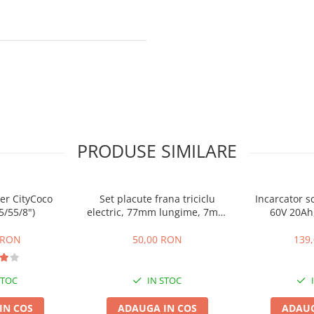
PRODUSE SIMILARE
er CityCoco
Set placute frana triciclu
Incarcator sc
5/55/8")
electric, 77mm lungime, 7mm
60V 20Ah
grosime
 RON
50,00 RON
139
STOC
IN STOC
IN COS
ADAUGA IN COS
ADAUG