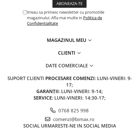
Camere
Cauciucuri
Vreau sa primesc newsletter cu promotiile
Controllere
magazinului. Afla mai multe in
Politica de
Confidentialitate
Incarcatoare
Biciclete Electrice
MAGAZINUL MEU
⬇ TIPURI
Barbati
CLIENTI
Dama
DATE COMERCIALE
Ieftine
Pliabila
SUPORT CLIENTI
PROCESARE COMENZI
: LUNI-VINERI: 9-
Tip Scuter
17;
GARANȚII
: LUNI-VINERI: 9-14;
⬇ MARCI
SERVICE
: LUNI-VINERI: 14:30-17;
Kuba
Ztech
0768 825 998
PIESE DE SCHIMB
comenzi@bimax.ro
SOCIAL
URMARESTE-NE IN SOCIAL MEDIA
Acceleratii
Acumulatori