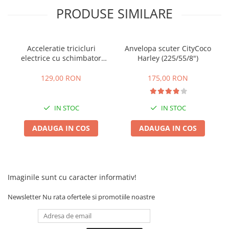
PRODUSE SIMILARE
25 km/h
45 km/h
50 km/h
Acceleratie tricicluri
Anvelopa scuter CityCoco
Chopper
electrice cu schimbator
Harley (225/55/8")
Harley
viteze + buton mers
inainte,inapoi
129,00 RON
175,00 RON
⬇ MARCI
➔ Geeli
IN STOC
IN STOC
➔ RDB
➔ Volta
ADAUGA IN COS
ADAUGA IN COS
➔ Z-Tech
➔ Kuba
PIESE DE SCHIMB
Imaginile sunt cu caracter informativ!
Acceleratii
Baterii
Newsletter
Nu rata ofertele si promotiile noastre
Baterii 48V
Baterii 60V