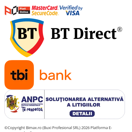
Acumulatori 24V
Acumulatori 36V
Acumulatori 48V
Cauciucuri
Cauciucuri Fat Bike
Camere
Controllere
Display
Incarcatoare 24V
Incarcatoare 36V
Incarcatoare 48V
ACCESORII
Lumini
Kit Conversie
Piese Trotinete Electrice
PIESE UNIVERSALE
©Copyright Bimax.ro (Buxi Profesional SRL) 2026
Platforma E-
Baterie Trotineta Electrica