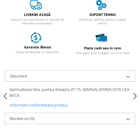
ACCESORII
Huse
LIVRARE ACASĂ
SUPORT TEHNIC
Toate accesoriile la Triciclete
Gratuit sau contracost în funcție de
Personal calificat pentru suport
mărimea produselor.
tehnic
Masini Electrice
Masina Electrica RDB
Masina Electrica Arora
Garantie Bimax
Plata cash sau in rate
Toate produsele au Garantie
Poti plati atat integral cat si in rate
Masina Electrica 25 km/h
Masina Electrica 2 Locuri fara
Permis
Descriere
Scutere Electrice
⬇ TIPURI
Semnalizare fata, partea dreapta ZT-15. SEMNALIZAREA ESTE CEA
MICA
Cu 2 Roti
Informatii conformitate produs
Cu 3 Roti
Cu 3 Roti fara Permis
Review-uri
(0)
Cu 4 Roti
Cu Pedale
Fara Permis