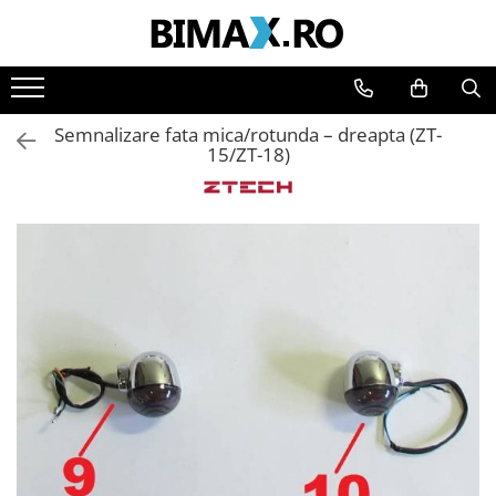
Toate Produsele
Triciclete Electrice
Semnalizare fata mica/rotunda – dreapta (ZT-
⬇ TIPURI
15/ZT-18)
➔ Cu 1 Loc
➔ Cu 2 Locuri
➔ Acoperita
➔ Adulti - Fara permis
➔ Adulti - 2 Locuri
➔ Adulti - cu Cabina
➔ Cu 3 Roti
➔ Cu Cabina
➔ Cu Cabina fara Permis
➔ Cu Cabina Inchisa
➔ Cu Remorca