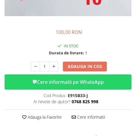
➔ Cu Remorca Fara Permis
➔ Cu Volan
➔ Fara Permis
➔ 4000W
100,00 RON
⬇ MARCI
➔ Volta
IN STOC
➔ Kuba
Durata de livrare:
1
➔ Jinpeng/AMR
➔ RDB
ADAUGA IN COS
➔ Ruris
➔ Arora
💬
Cere informatii pe WhatsApp
PIESE DE SCHIMB
Cod Produs:
E915B33-J
Baterii
Ai nevoie de ajutor?
0768 825 998
Camere
Cauciucuri
Adauga la Favorite
Cere informatii
Controllere
Incarcatoare