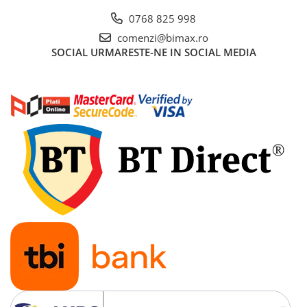
Acumulatori 24V
0768 825 998
Acumulatori 36V
comenzi@bimax.ro
Acumulatori 48V
SOCIAL
URMARESTE-NE IN SOCIAL MEDIA
Cauciucuri
Cauciucuri Fat Bike
Camere
Controllere
Display
Incarcatoare 24V
Incarcatoare 36V
Incarcatoare 48V
ACCESORII
Lumini
Kit Conversie
Piese Trotinete Electrice
PIESE UNIVERSALE
Baterie Trotineta Electrica