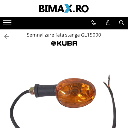
Toate Produsele
Triciclete Electrice
Semnalizare fata stanga GL15000
⬇ TIPURI
➔ Cu 1 Loc
➔ Cu 2 Locuri
➔ Acoperita
➔ Adulti - Fara permis
➔ Adulti - 2 Locuri
➔ Adulti - cu Cabina
➔ Cu 3 Roti
➔ Cu Cabina
➔ Cu Cabina fara Permis
➔ Cu Cabina Inchisa
➔ Cu Remorca