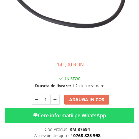
➔ Cu Remorca Fara Permis
➔ Cu Volan
➔ Fara Permis
➔ 4000W
⬇ MARCI
➔ Volta
➔ Kuba
➔ Jinpeng/AMR
141,00 RON
➔ RDB
➔ Ruris
IN STOC
➔ Arora
Durata de livrare:
1-2 zile lucratoare
PIESE DE SCHIMB
ADAUGA IN COS
Baterii
Camere
💬
Cere informatii pe WhatsApp
Cauciucuri
Controllere
Cod Produs:
KM 87594
Incarcatoare
Ai nevoie de ajutor?
0768 825 998