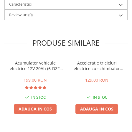
Caracteristici
25 km/h
45 km/h
Review-uri
(0)
50 km/h
Chopper
Harley
PRODUSE SIMILARE
⬇ MARCI
➔ Geeli
➔ RDB
Acumulator vehicule
Acceleratie tricicluri
electrice 12V 20Ah (6-DZF-
electrice cu schimbator
➔ Volta
20)
viteze + buton mers
➔ Z-Tech
inainte,inapoi
199,00 RON
129,00 RON
➔ Kuba
PIESE DE SCHIMB
IN STOC
IN STOC
Acceleratii
ADAUGA IN COS
ADAUGA IN COS
Baterii
Baterii 48V
Baterii 60V