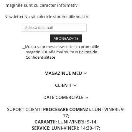
Camere
Imaginile sunt cu caracter informativ!
Cauciucuri
Controllere
Newsletter
Nu rata ofertele si promotiile noastre
Incarcatoare
Biciclete Electrice
⬇ TIPURI
Vreau sa primesc newsletter cu promotiile
Barbati
magazinului. Afla mai multe in
Politica de
Dama
Confidentialitate
Ieftine
Pliabila
MAGAZINUL MEU
Tip Scuter
CLIENTI
⬇ MARCI
Kuba
DATE COMERCIALE
Ztech
SUPORT CLIENTI
PROCESARE COMENZI
: LUNI-VINERI: 9-
PIESE DE SCHIMB
17;
Acceleratii
GARANȚII
: LUNI-VINERI: 9-14;
Acumulatori
SERVICE
: LUNI-VINERI: 14:30-17;