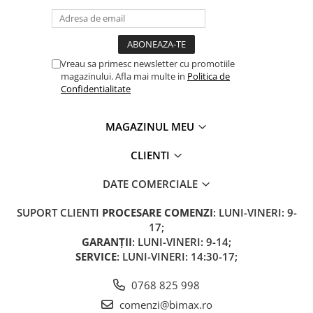
Camere
Cauciucuri
Controllere
Incarcatoare
Vreau sa primesc newsletter cu promotiile
Biciclete Electrice
magazinului. Afla mai multe in
Politica de
Confidentialitate
⬇ TIPURI
Barbati
MAGAZINUL MEU
Dama
Ieftine
CLIENTI
Pliabila
DATE COMERCIALE
Tip Scuter
⬇ MARCI
SUPORT CLIENTI
PROCESARE COMENZI
: LUNI-VINERI: 9-
Kuba
17;
GARANȚII
: LUNI-VINERI: 9-14;
Ztech
SERVICE
: LUNI-VINERI: 14:30-17;
PIESE DE SCHIMB
Acceleratii
0768 825 998
Acumulatori
comenzi@bimax.ro