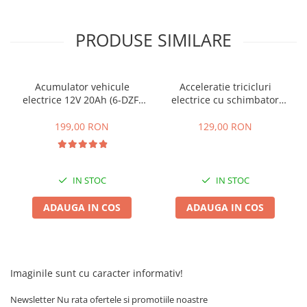
25 km/h
45 km/h
PRODUSE SIMILARE
50 km/h
Chopper
Acumulator vehicule
Acceleratie tricicluri
Harley
electrice 12V 20Ah (6-DZF-
electrice cu schimbator
⬇ MARCI
20)
viteze + buton mers
inainte,inapoi
199,00 RON
129,00 RON
➔ Geeli
➔ RDB
➔ Volta
➔ Z-Tech
IN STOC
IN STOC
➔ Kuba
ADAUGA IN COS
ADAUGA IN COS
PIESE DE SCHIMB
Acceleratii
Baterii
Baterii 48V
Imaginile sunt cu caracter informativ!
Baterii 60V
Newsletter
Nu rata ofertele si promotiile noastre