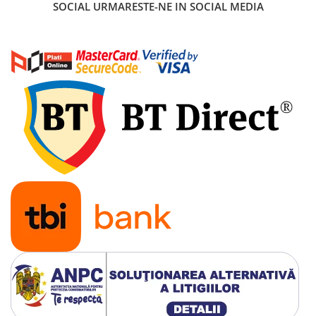
SOCIAL
URMARESTE-NE IN SOCIAL MEDIA
Acumulatori 24V
Acumulatori 36V
Acumulatori 48V
Cauciucuri
Cauciucuri Fat Bike
Camere
Controllere
Display
Incarcatoare 24V
Incarcatoare 36V
Incarcatoare 48V
ACCESORII
Lumini
Kit Conversie
Piese Trotinete Electrice
PIESE UNIVERSALE
Baterie Trotineta Electrica