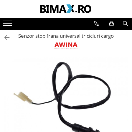
Toate Produsele
Triciclete Electrice
Senzor stop frana universal tricicluri cargo
⬇ TIPURI
➔ Cu 1 Loc
➔ Cu 2 Locuri
➔ Acoperita
➔ Adulti - Fara permis
➔ Adulti - 2 Locuri
➔ Adulti - cu Cabina
➔ Cu 3 Roti
➔ Cu Cabina
➔ Cu Cabina fara Permis
➔ Cu Cabina Inchisa
➔ Cu Remorca