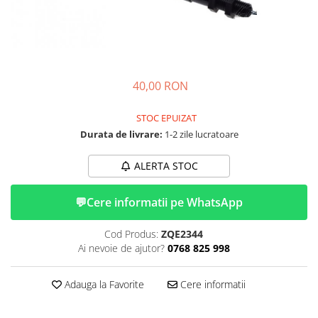
➔ Cu Remorca Fara Permis
➔ Cu Volan
➔ Fara Permis
➔ 4000W
⬇ MARCI
40,00 RON
➔ Volta
➔ Kuba
STOC EPUIZAT
➔ Jinpeng/AMR
Durata de livrare:
1-2 zile lucratoare
➔ RDB
ALERTA STOC
➔ Ruris
➔ Arora
💬
Cere informatii pe WhatsApp
PIESE DE SCHIMB
Baterii
Cod Produs:
ZQE2344
Ai nevoie de ajutor?
0768 825 998
Camere
Cauciucuri
Adauga la Favorite
Cere informatii
Controllere
Incarcatoare