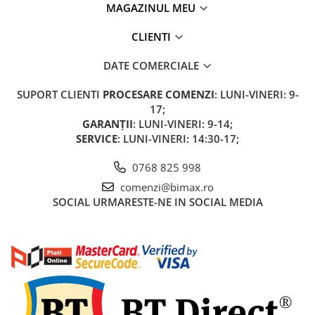
MAGAZINUL MEU
Acumulatori 24V
Acumulatori 36V
CLIENTI
Acumulatori 48V
Cauciucuri
DATE COMERCIALE
Cauciucuri Fat Bike
SUPORT CLIENTI
PROCESARE COMENZI
: LUNI-VINERI: 9-
Camere
17;
Controllere
GARANȚII
: LUNI-VINERI: 9-14;
Display
SERVICE
: LUNI-VINERI: 14:30-17;
Incarcatoare 24V
0768 825 998
Incarcatoare 36V
comenzi@bimax.ro
Incarcatoare 48V
SOCIAL
URMARESTE-NE IN SOCIAL MEDIA
ACCESORII
Lumini
Kit Conversie
Piese Trotinete Electrice
PIESE UNIVERSALE
Baterie Trotineta Electrica