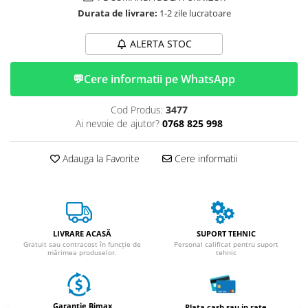
ACCESORII
Durata de livrare:
1-2 zile lucratoare
Huse
Toate accesoriile la Triciclete
ALERTA STOC
Masini Electrice
💬
Cere informatii pe WhatsApp
Masina Electrica RDB
Masina Electrica Arora
Cod Produs:
3477
Masina Electrica 25 km/h
Ai nevoie de ajutor?
0768 825 998
Masina Electrica 2 Locuri fara
Permis
Adauga la Favorite
Cere informatii
Scutere Electrice
⬇ TIPURI
Cu 2 Roti
LIVRARE ACASĂ
SUPORT TEHNIC
Cu 3 Roti
Gratuit sau contracost în funcție de
Personal calificat pentru suport
Cu 3 Roti fara Permis
mărimea produselor.
tehnic
Cu 4 Roti
Cu Pedale
Garantie Bimax
Fara Permis
Plata cash sau in rate