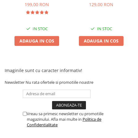
Camere
inainte,inapoi
199,00 RON
129,00 RON
Cauciucuri
Controllere
Incarcatoare
IN STOC
IN STOC
Biciclete Electrice
⬇ TIPURI
ADAUGA IN COS
ADAUGA IN COS
Barbati
Dama
Ieftine
Imaginile sunt cu caracter informativ!
Pliabila
Tip Scuter
Newsletter
Nu rata ofertele si promotiile noastre
⬇ MARCI
Kuba
Ztech
Vreau sa primesc newsletter cu promotiile
PIESE DE SCHIMB
magazinului. Afla mai multe in
Politica de
Confidentialitate
Acceleratii
Acumulatori