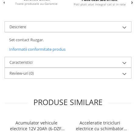
Toate produsele au Garantie
Poti plati atat integral cat si in rate
25 km/h
45 km/h
50 km/h
Descriere
Chopper
Harley
Set contact Ruzgar.
⬇ MARCI
Informatii conformitate produs
➔ Geeli
Caracteristici
➔ RDB
➔ Volta
Review-uri
(0)
➔ Z-Tech
➔ Kuba
PIESE DE SCHIMB
PRODUSE SIMILARE
Acceleratii
Baterii
Baterii 48V
Acumulator vehicule
Acceleratie tricicluri
electrice 12V 20Ah (6-DZF-
electrice cu schimbator
Baterii 60V
20)
viteze + buton mers