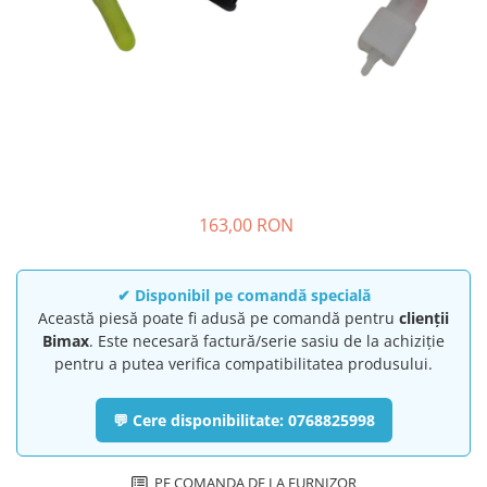
➔ Cu Remorca Fara Permis
➔ Cu Volan
➔ Fara Permis
➔ 4000W
⬇ MARCI
➔ Volta
➔ Kuba
➔ Jinpeng/AMR
163,00 RON
➔ RDB
➔ Ruris
➔ Arora
✔ Disponibil pe comandă specială
Această piesă poate fi adusă pe comandă pentru
clienții
PIESE DE SCHIMB
Bimax
. Este necesară factură/serie sasiu de la achiziție
Baterii
pentru a putea verifica compatibilitatea produsului.
Camere
Cauciucuri
💬 Cere disponibilitate: 0768825998
Controllere
Incarcatoare
PE COMANDA DE LA FURNIZOR