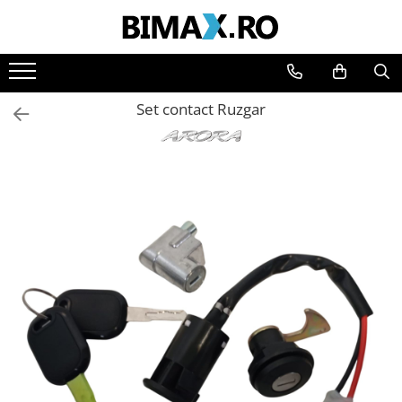
Toate Produsele
Triciclete Electrice
Set contact Ruzgar
⬇ TIPURI
➔ Cu 1 Loc
➔ Cu 2 Locuri
➔ Acoperita
➔ Adulti - Fara permis
➔ Adulti - 2 Locuri
➔ Adulti - cu Cabina
➔ Cu 3 Roti
➔ Cu Cabina
➔ Cu Cabina fara Permis
➔ Cu Cabina Inchisa
➔ Cu Remorca