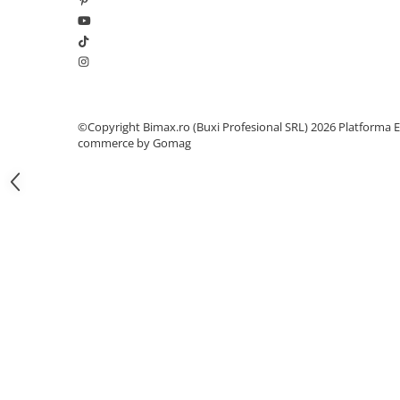
Camere
Cauciucuri
Controllere
Incarcatoare
Biciclete Electrice
⬇ TIPURI
©Copyright Bimax.ro (Buxi Profesional SRL) 2026
Platforma E
commerce by Gomag
Barbati
Dama
Ieftine
Pliabila
Tip Scuter
⬇ MARCI
Kuba
Ztech
PIESE DE SCHIMB
Acceleratii
Acumulatori