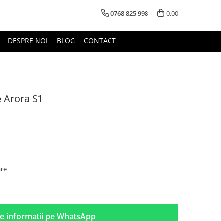
0768 825 998
0,00
DESPRE NOI
BLOG
CONTACT
e Arora S1
are
e informatii pe WhatsApp