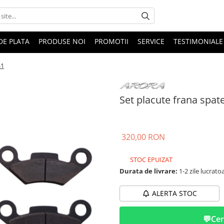
DE PLATA
PRODUSE NOI
PROMOTII
SERVICE
TESTIMONIALE
S1
Set placute frana spat
320,00 RON
STOC EPUIZAT
Durata de livrare:
1-2 zile lucrato
ALERTA STOC
💬
Cer