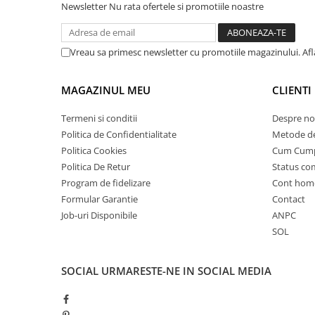
Newsletter
Nu rata ofertele si promotiile noastre
25 km/h
45 km/h
Vreau sa primesc newsletter cu promotiile magazinului. Af
50 km/h
Chopper
MAGAZINUL MEU
CLIENTI
Harley
⬇ MARCI
Termeni si conditii
Despre no
➔ Geeli
Politica de Confidentialitate
Metode de
➔ RDB
Politica Cookies
Cum Cum
➔ Volta
Politica De Retur
Status c
Program de fidelizare
Cont hom
➔ Z-Tech
Formular Garantie
Contact
➔ Kuba
Job-uri Disponibile
ANPC
PIESE DE SCHIMB
SOL
Acceleratii
Baterii
SOCIAL
URMARESTE-NE IN SOCIAL MEDIA
Baterii 48V
Baterii 60V