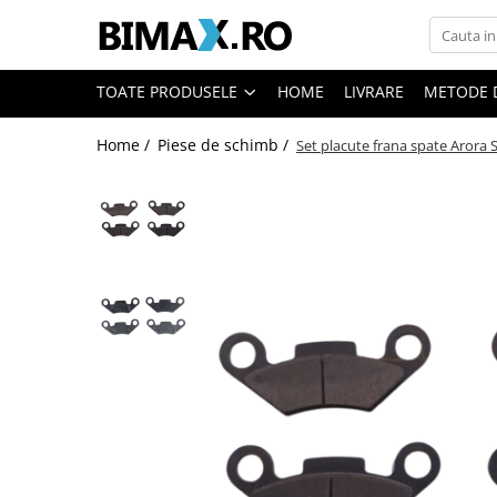
Toate Produsele
TOATE PRODUSELE
HOME
LIVRARE
METODE 
Triciclete Electrice
Home /
Piese de schimb /
Set placute frana spate Arora 
⬇ TIPURI
➔ Cu 1 Loc
➔ Cu 2 Locuri
➔ Acoperita
➔ Adulti - Fara permis
➔ Adulti - 2 Locuri
➔ Adulti - cu Cabina
➔ Cu 3 Roti
➔ Cu Cabina
➔ Cu Cabina fara Permis
➔ Cu Cabina Inchisa
➔ Cu Remorca