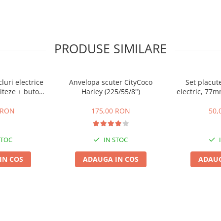
PRODUSE SIMILARE
cluri electrice
Anvelopa scuter CityCoco
Set placute
iteze + buton
Harley (225/55/8")
electric, 77
te,inapoi
gr
 RON
175,00 RON
50,
STOC
IN STOC
IN COS
ADAUGA IN COS
ADAUG