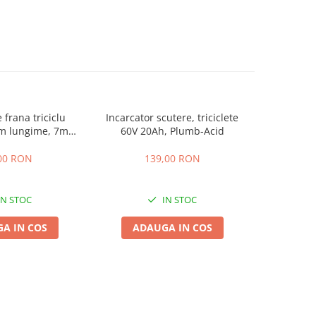
 frana triciclu
Incarcator scutere, triciclete
Cauciuc pli
mm lungime, 7mm
60V 20Ah, Plumb-Acid
10 × 2.7
osime
00 RON
139,00 RON
1
IN STOC
IN STOC
A IN COS
ADAUGA IN COS
ADA