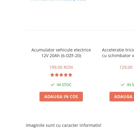
ACCESORII
Huse
Toate accesoriile la Triciclete
Masini Electrice
Masina Electrica RDB
Masina Electrica Arora
Acumulator vehicule electrice
Acceleratie trici
Masina Electrica 25 km/h
12V 20Ah (6-DZF-20)
cu schimbator v
mers inain
Masina Electrica 2 Locuri fara
199,00 RON
129,00
Permis
Scutere Electrice
IN STOC
IN 
⬇ TIPURI
Cu 2 Roti
ADAUGA IN COS
ADAUGA 
Cu 3 Roti
Cu 3 Roti fara Permis
Cu 4 Roti
Imaginile sunt cu caracter informativ!
Cu Pedale
Fara Permis