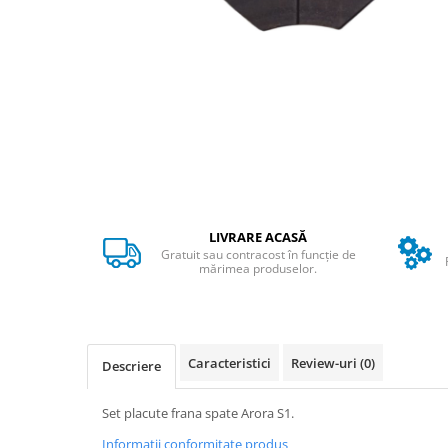
➔ Cu Remorca Fara Permis
➔ Cu Volan
➔ Fara Permis
➔ 4000W
⬇ MARCI
➔ Volta
➔ Kuba
➔ Jinpeng/AMR
➔ RDB
LIVRARE ACASĂ
➔ Ruris
Gratuit sau contracost în funcție de
➔ Arora
mărimea produselor.
PIESE DE SCHIMB
Baterii
Camere
Caracteristici
Review-uri
(0)
Descriere
Cauciucuri
Controllere
Set placute frana spate Arora S1.
Incarcatoare
Informatii conformitate produs