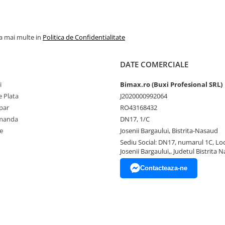
la mai multe in
Politica de Confidentialitate
DATE COMERCIALE
i
Bimax.ro (Buxi Profesional SRL)
 Plata
J2020000992064
par
RO43168432
omanda
DN17, 1/C
e
Josenii Bargaului, Bistrita-Nasaud
Sediu Social: DN17, numarul 1C, Loc
Josenii Bargaului,, Judetul Bistrita 
Contacteaza-ne