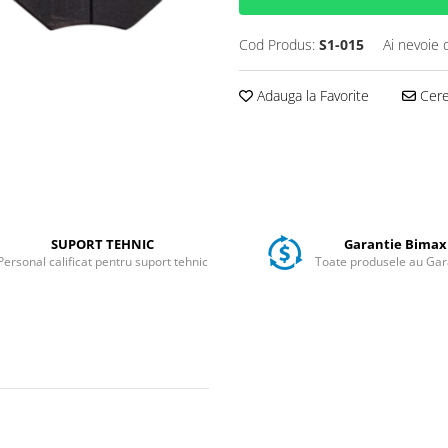
Cod Produs:
S1-015
Ai nevoie 
Adauga la Favorite
Cere 
SUPORT TEHNIC
Garantie Bimax
Personal calificat pentru suport tehnic
Toate produsele au Gar