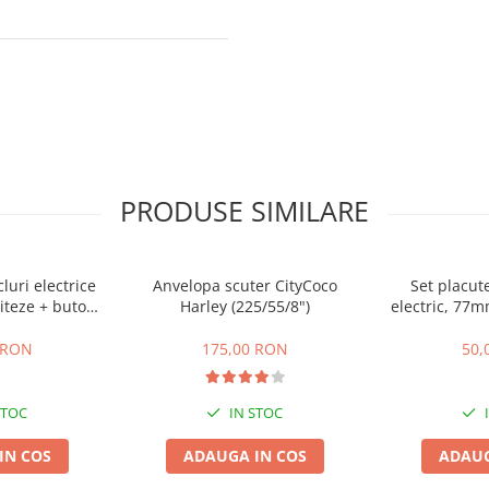
PRODUSE SIMILARE
cluri electrice
Anvelopa scuter CityCoco
Set placute
iteze + buton
Harley (225/55/8")
electric, 77
te,inapoi
gr
 RON
175,00 RON
50,
STOC
IN STOC
IN COS
ADAUGA IN COS
ADAUG