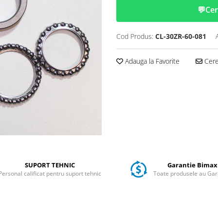
💬
Cer
Cod Produs:
CL-30ZR-60-081
Adauga la Favorite
Cere 
SUPORT TEHNIC
Garantie Bimax
Personal calificat pentru suport tehnic
Toate produsele au Gar