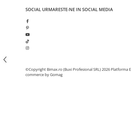
Camere
Cauciucuri
SOCIAL
URMARESTE-NE IN SOCIAL MEDIA
Controllere
Incarcatoare
Biciclete Electrice
⬇ TIPURI
Barbati
Dama
Ieftine
©Copyright Bimax.ro (Buxi Profesional SRL) 2026
Platforma E
Pliabila
commerce by Gomag
Tip Scuter
⬇ MARCI
Kuba
Ztech
PIESE DE SCHIMB
Acceleratii
Acumulatori