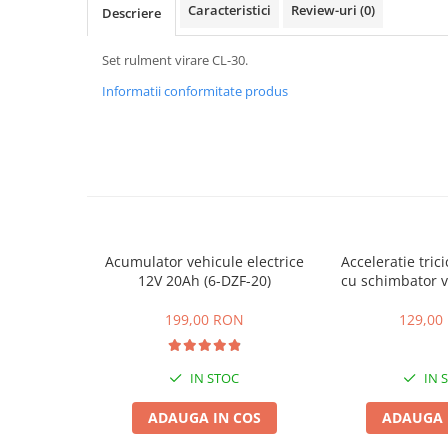
ACCESORII
Caracteristici
Review-uri
(0)
Descriere
Huse
Set rulment virare CL-30.
Toate accesoriile la Triciclete
Masini Electrice
Informatii conformitate produs
Masina Electrica RDB
Masina Electrica Arora
Masina Electrica 25 km/h
Masina Electrica 2 Locuri fara
Permis
Scutere Electrice
Acumulator vehicule electrice
Acceleratie trici
12V 20Ah (6-DZF-20)
cu schimbator v
⬇ TIPURI
mers inain
Cu 2 Roti
199,00 RON
129,00
Cu 3 Roti
Cu 3 Roti fara Permis
IN STOC
IN 
Cu 4 Roti
ADAUGA IN COS
ADAUGA 
Cu Pedale
Fara Permis