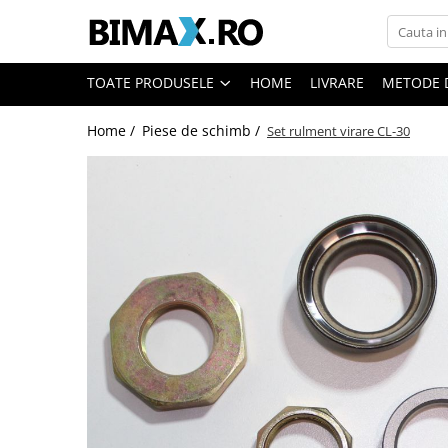
Toate Produsele
TOATE PRODUSELE
HOME
LIVRARE
METODE 
Triciclete Electrice
Home /
Piese de schimb /
Set rulment virare CL-30
⬇ TIPURI
➔ Cu 1 Loc
➔ Cu 2 Locuri
➔ Acoperita
➔ Adulti - Fara permis
➔ Adulti - 2 Locuri
➔ Adulti - cu Cabina
➔ Cu 3 Roti
➔ Cu Cabina
➔ Cu Cabina fara Permis
➔ Cu Cabina Inchisa
➔ Cu Remorca