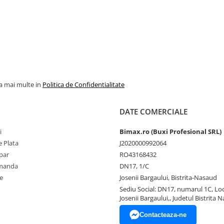
la mai multe in
Politica de Confidentialitate
DATE COMERCIALE
i
Bimax.ro (Buxi Profesional SRL)
 Plata
J2020000992064
par
RO43168432
omanda
DN17, 1/C
e
Josenii Bargaului, Bistrita-Nasaud
Sediu Social: DN17, numarul 1C, Loc
Josenii Bargaului,, Judetul Bistrita 
Contacteaza-ne