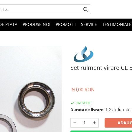
DE PLATA
PRODUSE NOI
PROMOTII
SERVICE
TESTIMONIALE
Set rulment virare CL-
60,00 RON
IN STOC
Durata de livrare:
1-2 zile lucrato
ADAUG