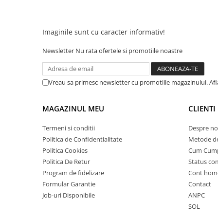
25 km/h
45 km/h
Imaginile sunt cu caracter informativ!
50 km/h
Chopper
Newsletter
Nu rata ofertele si promotiile noastre
Harley
⬇ MARCI
Vreau sa primesc newsletter cu promotiile magazinului. Af
➔ Geeli
➔ RDB
MAGAZINUL MEU
CLIENTI
➔ Volta
➔ Z-Tech
Termeni si conditii
Despre no
Politica de Confidentialitate
Metode de
➔ Kuba
Politica Cookies
Cum Cum
PIESE DE SCHIMB
Politica De Retur
Status c
Acceleratii
Program de fidelizare
Cont hom
Baterii
Formular Garantie
Contact
Baterii 48V
Job-uri Disponibile
ANPC
Baterii 60V
SOL