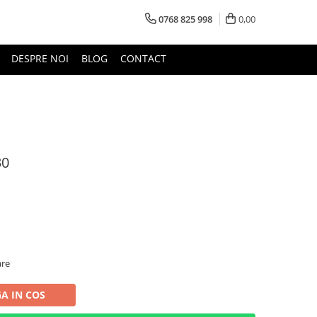
0768 825 998
0,00
DESPRE NOI
BLOG
CONTACT
30
are
A IN COS