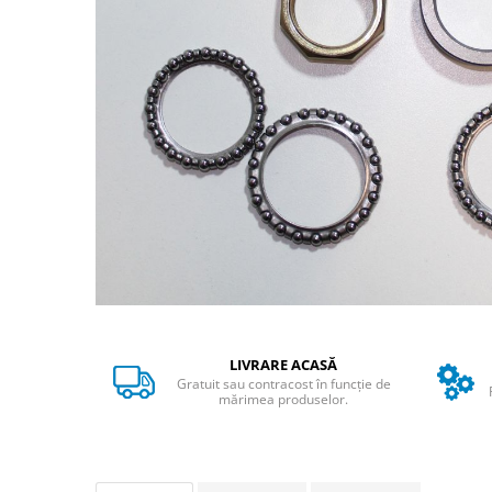
➔ Cu Remorca Fara Permis
➔ Cu Volan
➔ Fara Permis
➔ 4000W
⬇ MARCI
➔ Volta
➔ Kuba
➔ Jinpeng/AMR
➔ RDB
➔ Ruris
➔ Arora
PIESE DE SCHIMB
Baterii
LIVRARE ACASĂ
Camere
Gratuit sau contracost în funcție de
mărimea produselor.
Cauciucuri
Controllere
Incarcatoare