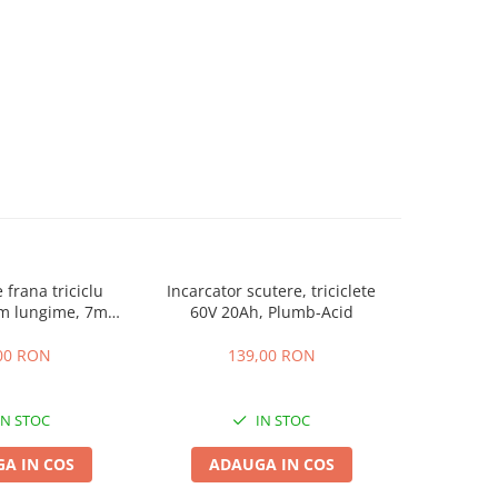
 frana triciclu
Incarcator scutere, triciclete
Acumulator
mm lungime, 7mm
60V 20Ah, Plumb-Acid
EVF-
osime
00 RON
139,00 RON
4
IN STOC
IN STOC
A IN COS
ADAUGA IN COS
ADA