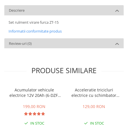
Descriere
Set rulment virare furca ZT-15
Informatii conformitate produs
Review-uri
(0)
PRODUSE SIMILARE
Acumulator vehicule
Acceleratie tricicluri
electrice 12V 20Ah (6-DZF-
electrice cu schimbator
20)
viteze + buton mers
inainte,inapoi
199,00 RON
129,00 RON
IN STOC
IN STOC