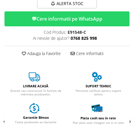
Huse
ALERTA STOC
Essential, M365, 1S
Toate accesoriile la Triciclete
PRO / PRO2
💬
Cere informatii pe WhatsApp
Scooter 4 Ultra
Piese Xiaomi Scooter 5
Cod Produs:
E91548-C
Piese Xiaomi Scooter Elite
Ai nevoie de ajutor?
0768 825 998
Piese Xiaomi Scooter 5 PLUS
Piese Xiaomi Scooter 5 PRO
Adauga la Favorite
Cere informatii
Piese Xiaomi Scooter 5 MAX
Piese Xiaomi Scooter 6 PRO
Piese Xiaomi Scooter 6 MAX
Piese Xiaomi Scooter 6
LIVRARE ACASĂ
SUPORT TEHNIC
Scooter 4 Lite
Gratuit sau contracost în funcție de
Personal calificat pentru suport
mărimea produselor.
tehnic
Accesorii Trotinete
Piese Segway/Ninebot
ES1, ES2, ES3
Garantie Bimax
Plata cash sau in rate
Toate produsele au Garantie
Poti plati atat integral cat si in rate
Ninebot Segway ZT3 PRO