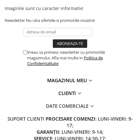
Camere
Imaginile sunt cu caracter informativ!
Cauciucuri
Controllere
Newsletter
Nu rata ofertele si promotiile noastre
Incarcatoare
Biciclete Electrice
⬇ TIPURI
Barbati
Vreau sa primesc newsletter cu promotiile
magazinului. Afla mai multe in
Politica de
Dama
Confidentialitate
Ieftine
Pliabila
MAGAZINUL MEU
Tip Scuter
⬇ MARCI
CLIENTI
Kuba
DATE COMERCIALE
Ztech
PIESE DE SCHIMB
SUPORT CLIENTI
PROCESARE COMENZI
: LUNI-VINERI: 9-
17;
Acceleratii
GARANȚII
: LUNI-VINERI: 9-14;
Acumulatori
SERVICE
: LUNI-VINERI: 14:30-17;