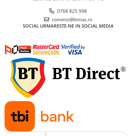
Acumulatori 24V
0768 825 998
Acumulatori 36V
Acumulatori 48V
comenzi@bimax.ro
SOCIAL
URMARESTE-NE IN SOCIAL MEDIA
Cauciucuri
Cauciucuri Fat Bike
Camere
Controllere
Display
Incarcatoare 24V
Incarcatoare 36V
Incarcatoare 48V
ACCESORII
Lumini
Kit Conversie
Piese Trotinete Electrice
PIESE UNIVERSALE
Baterie Trotineta Electrica