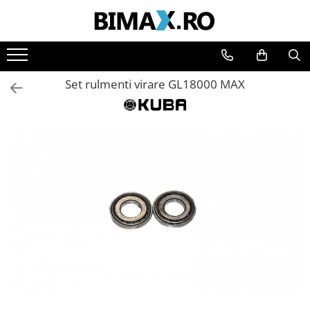
Toate Produsele
Triciclete Electrice
Set rulmenti virare GL18000 MAX
⬇ TIPURI
➔ Cu 1 Loc
➔ Cu 2 Locuri
➔ Acoperita
➔ Adulti - Fara permis
➔ Adulti - 2 Locuri
➔ Adulti - cu Cabina
➔ Cu 3 Roti
➔ Cu Cabina
➔ Cu Cabina fara Permis
➔ Cu Cabina Inchisa
➔ Cu Remorca