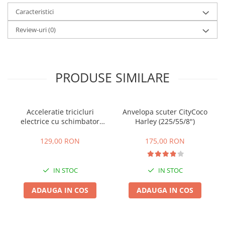
Caracteristici
25 km/h
45 km/h
Review-uri
(0)
50 km/h
Chopper
Harley
PRODUSE SIMILARE
⬇ MARCI
➔ Geeli
➔ RDB
Acceleratie tricicluri
Anvelopa scuter CityCoco
➔ Volta
electrice cu schimbator
Harley (225/55/8")
viteze + buton mers
➔ Z-Tech
inainte,inapoi
129,00 RON
175,00 RON
➔ Kuba
PIESE DE SCHIMB
IN STOC
IN STOC
Acceleratii
Baterii
ADAUGA IN COS
ADAUGA IN COS
Baterii 48V
Baterii 60V