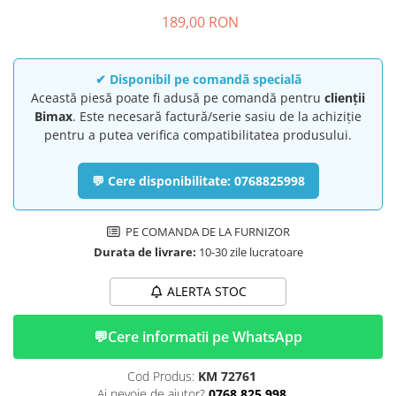
➔ Cu Remorca Fara Permis
189,00 RON
➔ Cu Volan
➔ Fara Permis
➔ 4000W
✔ Disponibil pe comandă specială
⬇ MARCI
Această piesă poate fi adusă pe comandă pentru
clienții
Bimax
. Este necesară factură/serie sasiu de la achiziție
➔ Volta
pentru a putea verifica compatibilitatea produsului.
➔ Kuba
➔ Jinpeng/AMR
💬 Cere disponibilitate: 0768825998
➔ RDB
➔ Ruris
PE COMANDA DE LA FURNIZOR
➔ Arora
Durata de livrare:
10-30 zile lucratoare
PIESE DE SCHIMB
Baterii
ALERTA STOC
Camere
Cauciucuri
💬
Cere informatii pe WhatsApp
Controllere
Cod Produs:
KM 72761
Incarcatoare
Ai nevoie de ajutor?
0768 825 998