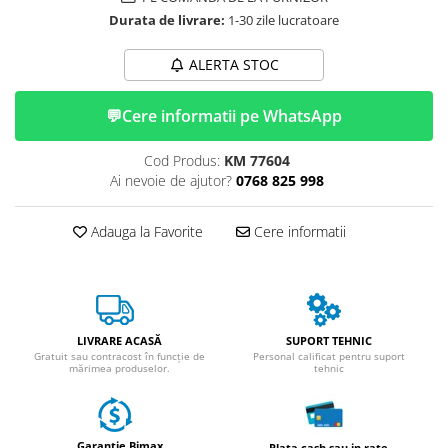
ACCESORII
Durata de livrare:
1-30 zile lucratoare
Huse
Toate accesoriile la Triciclete
ALERTA STOC
Masini Electrice
💬
Cere informatii pe WhatsApp
Masina Electrica RDB
Masina Electrica Arora
Cod Produs:
KM 77604
Masina Electrica 25 km/h
Ai nevoie de ajutor?
0768 825 998
Masina Electrica 2 Locuri fara
Permis
Adauga la Favorite
Cere informatii
Scutere Electrice
⬇ TIPURI
Cu 2 Roti
Cu 3 Roti
LIVRARE ACASĂ
SUPORT TEHNIC
Gratuit sau contracost în funcție de
Personal calificat pentru suport
Cu 3 Roti fara Permis
mărimea produselor.
tehnic
Cu 4 Roti
Cu Pedale
Fara Permis
Garantie Bimax
Plata cash sau in rate