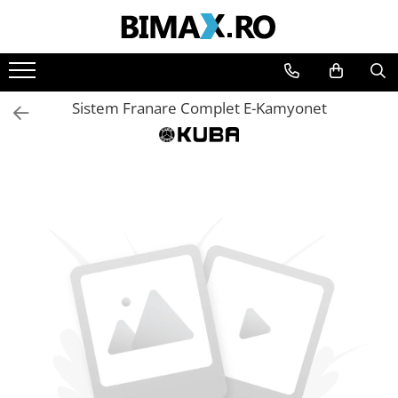
Toate Produsele
Triciclete Electrice
Sistem Franare Complet E-Kamyonet
⬇ TIPURI
➔ Cu 1 Loc
➔ Cu 2 Locuri
➔ Acoperita
➔ Adulti - Fara permis
➔ Adulti - 2 Locuri
➔ Adulti - cu Cabina
➔ Cu 3 Roti
➔ Cu Cabina
➔ Cu Cabina fara Permis
➔ Cu Cabina Inchisa
➔ Cu Remorca