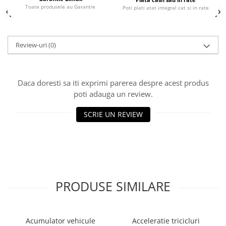
Toate produsele au Garantie
Poti plati atat integral cat si in rate
25 km/h
45 km/h
50 km/h
Review-uri
(0)
Chopper
Harley
⬇ MARCI
Daca doresti sa iti exprimi parerea despre acest produs
➔ Geeli
poti adauga un review.
➔ RDB
SCRIE UN REVIEW
➔ Volta
➔ Z-Tech
➔ Kuba
PIESE DE SCHIMB
Acceleratii
PRODUSE SIMILARE
Baterii
Baterii 48V
Baterii 60V
Acumulator vehicule
Acceleratie tricicluri