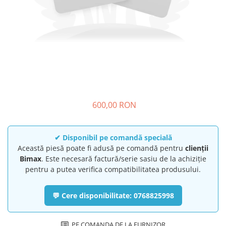
➔ Cu Remorca Fara Permis
➔ Cu Volan
➔ Fara Permis
➔ 4000W
⬇ MARCI
➔ Volta
➔ Kuba
➔ Jinpeng/AMR
600,00 RON
➔ RDB
➔ Ruris
➔ Arora
✔ Disponibil pe comandă specială
PIESE DE SCHIMB
Această piesă poate fi adusă pe comandă pentru
clienții
Bimax
. Este necesară factură/serie sasiu de la achiziție
Baterii
pentru a putea verifica compatibilitatea produsului.
Camere
Cauciucuri
💬 Cere disponibilitate: 0768825998
Controllere
Incarcatoare
PE COMANDA DE LA FURNIZOR