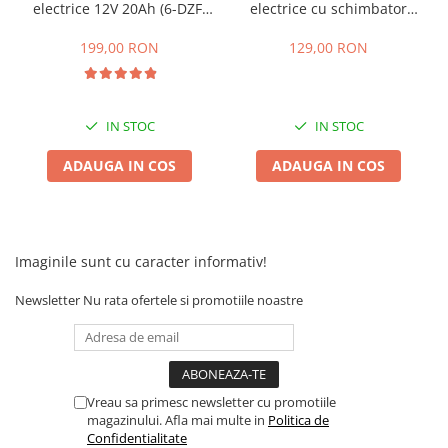
Camere
electrice 12V 20Ah (6-DZF-
electrice cu schimbator
20)
viteze + buton mers
Cauciucuri
inainte,inapoi
199,00 RON
129,00 RON
Controllere
Incarcatoare
Biciclete Electrice
IN STOC
IN STOC
⬇ TIPURI
Barbati
ADAUGA IN COS
ADAUGA IN COS
Dama
Ieftine
Pliabila
Imaginile sunt cu caracter informativ!
Tip Scuter
⬇ MARCI
Newsletter
Nu rata ofertele si promotiile noastre
Kuba
Ztech
PIESE DE SCHIMB
Vreau sa primesc newsletter cu promotiile
Acceleratii
magazinului. Afla mai multe in
Politica de
Acumulatori
Confidentialitate