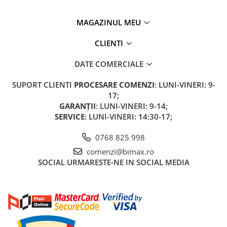
Acumulatori 24V
Acumulatori 36V
MAGAZINUL MEU
Acumulatori 48V
CLIENTI
Cauciucuri
Cauciucuri Fat Bike
DATE COMERCIALE
Camere
SUPORT CLIENTI
PROCESARE COMENZI
: LUNI-VINERI: 9-
Controllere
17;
Display
GARANȚII
: LUNI-VINERI: 9-14;
Incarcatoare 24V
SERVICE
: LUNI-VINERI: 14:30-17;
Incarcatoare 36V
0768 825 998
Incarcatoare 48V
ACCESORII
comenzi@bimax.ro
SOCIAL
URMARESTE-NE IN SOCIAL MEDIA
Lumini
Kit Conversie
Piese Trotinete Electrice
PIESE UNIVERSALE
Baterie Trotineta Electrica