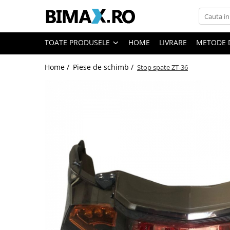
Toate Produsele
TOATE PRODUSELE
HOME
LIVRARE
METODE 
Triciclete Electrice
Home /
Piese de schimb /
Stop spate ZT-36
⬇ TIPURI
➔ Cu 1 Loc
➔ Cu 2 Locuri
➔ Acoperita
➔ Adulti - Fara permis
➔ Adulti - 2 Locuri
➔ Adulti - cu Cabina
➔ Cu 3 Roti
➔ Cu Cabina
➔ Cu Cabina fara Permis
➔ Cu Cabina Inchisa
➔ Cu Remorca