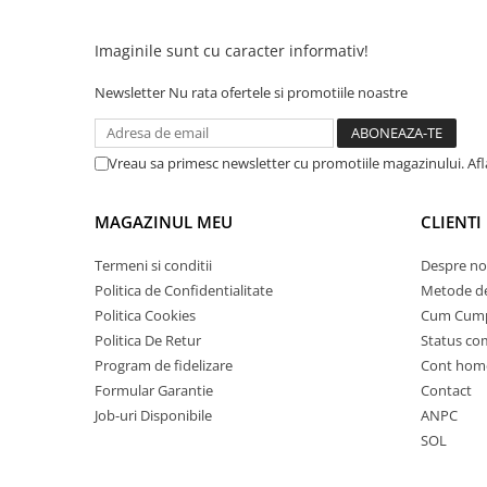
25 km/h
Imaginile sunt cu caracter informativ!
45 km/h
50 km/h
Newsletter
Nu rata ofertele si promotiile noastre
Chopper
Harley
Vreau sa primesc newsletter cu promotiile magazinului. Af
⬇ MARCI
➔ Geeli
MAGAZINUL MEU
CLIENTI
➔ RDB
➔ Volta
Termeni si conditii
Despre no
➔ Z-Tech
Politica de Confidentialitate
Metode de
➔ Kuba
Politica Cookies
Cum Cum
Politica De Retur
Status c
PIESE DE SCHIMB
Program de fidelizare
Cont hom
Acceleratii
Formular Garantie
Contact
Baterii
Job-uri Disponibile
ANPC
Baterii 48V
SOL
Baterii 60V