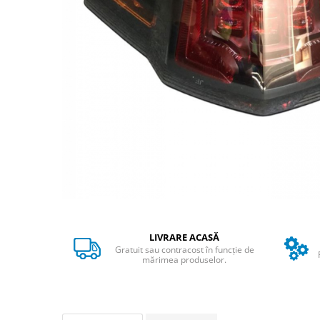
➔ Cu Remorca Fara Permis
➔ Cu Volan
➔ Fara Permis
➔ 4000W
⬇ MARCI
➔ Volta
➔ Kuba
➔ Jinpeng/AMR
➔ RDB
➔ Ruris
➔ Arora
PIESE DE SCHIMB
Baterii
LIVRARE ACASĂ
Camere
Gratuit sau contracost în funcție de
mărimea produselor.
Cauciucuri
Controllere
Incarcatoare