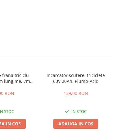
 frana triciclu
Incarcator scutere, triciclete
Acumulator
mm lungime, 7mm
60V 20Ah, Plumb-Acid
EVF-
osime
00 RON
139,00 RON
4
IN STOC
IN STOC
A IN COS
ADAUGA IN COS
ADA