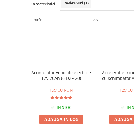
ACCESORII
Review-uri
(1)
Caracteristici
Huse
Toate accesoriile la Triciclete
Raft:
8A1
Masini Electrice
Masina Electrica RDB
Masina Electrica Arora
Masina Electrica 25 km/h
Masina Electrica 2 Locuri fara
Permis
Acumulator vehicule electrice
Acceleratie trici
Scutere Electrice
12V 20Ah (6-DZF-20)
cu schimbator v
mers inain
⬇ TIPURI
199,00 RON
129,00
Cu 2 Roti
Cu 3 Roti
IN STOC
IN 
Cu 3 Roti fara Permis
Cu 4 Roti
ADAUGA IN COS
ADAUGA 
Cu Pedale
Fara Permis