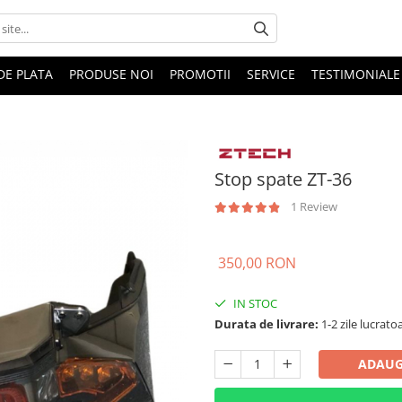
DE PLATA
PRODUSE NOI
PROMOTII
SERVICE
TESTIMONIALE
Stop spate ZT-36
1 Review
350,00 RON
IN STOC
Durata de livrare:
1-2 zile lucrato
ADAUG