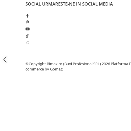
Camere
SOCIAL
URMARESTE-NE IN SOCIAL MEDIA
Cauciucuri
Controllere
Incarcatoare
Biciclete Electrice
⬇ TIPURI
Barbati
Dama
Ieftine
©Copyright Bimax.ro (Buxi Profesional SRL) 2026
Platforma E
commerce by Gomag
Pliabila
Tip Scuter
⬇ MARCI
Kuba
Ztech
PIESE DE SCHIMB
Acceleratii
Acumulatori