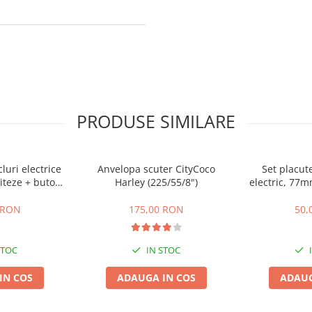
PRODUSE SIMILARE
cluri electrice
Anvelopa scuter CityCoco
Set placute
iteze + buton
Harley (225/55/8")
electric, 77
te,inapoi
gr
 RON
175,00 RON
50,
STOC
IN STOC
IN COS
ADAUGA IN COS
ADAUG