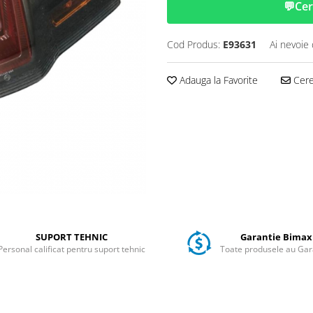
💬
Cer
Cod Produs:
E93631
Ai nevoie 
Adauga la Favorite
Cere 
SUPORT TEHNIC
Garantie Bimax
Personal calificat pentru suport tehnic
Toate produsele au Gar