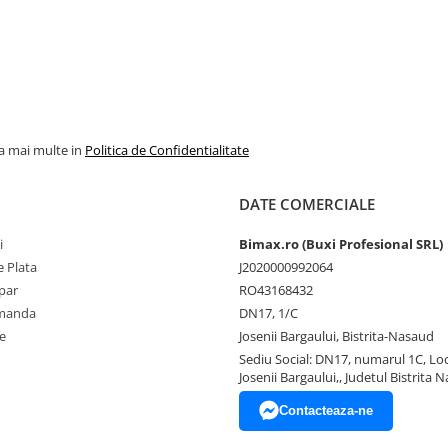
la mai multe in
Politica de Confidentialitate
DATE COMERCIALE
i
Bimax.ro (Buxi Profesional SRL)
 Plata
J2020000992064
par
RO43168432
omanda
DN17, 1/C
e
Josenii Bargaului, Bistrita-Nasaud
Sediu Social: DN17, numarul 1C, Loc
Josenii Bargaului,, Judetul Bistrita 
Contacteaza-ne