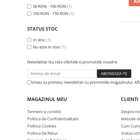
➔ Cu Remorca Fara Permis
AD
50 RON - 100 RON
(1)
➔ Cu Volan
100 RON - 150 RON
(1)
➔ Fara Permis
➔ 4000W
STATUS STOC
⬇ MARCI
In stoc
(1)
➔ Volta
Nu este in stoc
(1)
➔ Kuba
➔ Jinpeng/AMR
Newsletter
Nu rata ofertele si promotiile noastre
➔ RDB
➔ Ruris
Vreau sa primesc newsletter cu promotiile magazinului. Af
➔ Arora
PIESE DE SCHIMB
MAGAZINUL MEU
CLIENTI
Baterii
Camere
Termeni si conditii
Despre no
Cauciucuri
Politica de Confidentialitate
Metode de
Controllere
Politica Cookies
Cum Cum
Politica De Retur
Status c
Incarcatoare