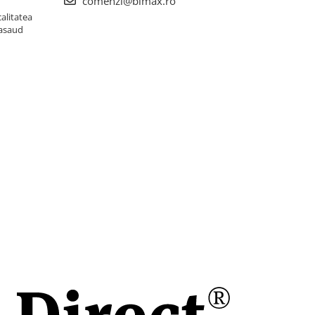
comenzi@bimax.ro
alitatea
Nasaud