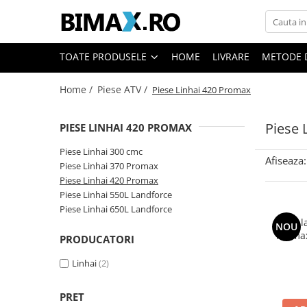
Toate Produsele
TOATE PRODUSELE
HOME
LIVRARE
METODE 
Triciclete Electrice
Home /
Piese ATV /
Piese Linhai 420 Promax
⬇ TIPURI
➔ Cu 1 Loc
Piese 
PIESE LINHAI 420 PROMAX
➔ Cu 2 Locuri
➔ Acoperita
Piese Linhai 300 cmc
Afiseaza:
➔ Adulti - Fara permis
Piese Linhai 370 Promax
Piese Linhai 420 Promax
➔ Adulti - 2 Locuri
Piese Linhai 550L Landforce
➔ Adulti - cu Cabina
Piese Linhai 650L Landforce
➔ Cu 3 Roti
Set pl
NOU
Promax
➔ Cu Cabina
PRODUCATORI
➔ Cu Cabina fara Permis
Linhai
(2)
➔ Cu Cabina Inchisa
➔ Cu Remorca
PRET