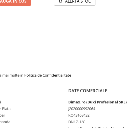
AUGA IN COS
ALERTA STOC
la mai multe in
Politica de Confidentialitate
DATE COMERCIALE
i
Bimax.ro (Buxi Profesional SRL)
 Plata
J2020000992064
par
RO43168432
omanda
DN17, 1/C