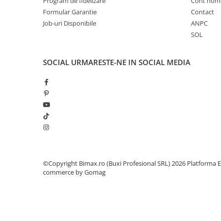
Program de fidelizare
Cont hom
ACCESORII
Formular Garantie
Contact
Huse
Job-uri Disponibile
ANPC
Toate accesoriile la Triciclete
SOL
Masini Electrice
Masina Electrica RDB
SOCIAL
URMARESTE-NE IN SOCIAL MEDIA
Masina Electrica Arora
Masina Electrica 25 km/h
Masina Electrica 2 Locuri fara
Permis
Scutere Electrice
⬇ TIPURI
Cu 2 Roti
©Copyright Bimax.ro (Buxi Profesional SRL) 2026
Platforma E
Cu 3 Roti
commerce by Gomag
Cu 3 Roti fara Permis
Cu 4 Roti
Cu Pedale
Fara Permis