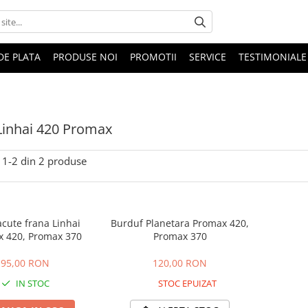
DE PLATA
PRODUSE NOI
PROMOTII
SERVICE
TESTIMONIALE
Linhai 420 Promax
1-
2
din
2
produse
acute frana Linhai
Burduf Planetara Promax 420,
 420, Promax 370
Promax 370
95,00 RON
120,00 RON
IN STOC
STOC EPUIZAT