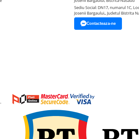
e
Josenii Bargaului, Bistrita-Nasaud
Sediu Social: DN17, numarul 1C, Loc
Josenii Bargaului,, Judetul Bistrita 
Contacteaza-ne
-