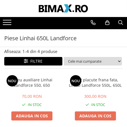
Toate Produsele
Triciclete Electrice
Piese Linhai 650L Landforce
⬇ TIPURI
➔ Cu 1 Loc
Afiseaza:
1-
4
din
4
produse
➔ Cu 2 Locuri
FILTRE
➔ Acoperita
➔ Adulti - Fara permis
➔ Adulti - 2 Locuri
Releu auxiliare Linhai
Set 2 placute frana fata,
NOU
NOU
➔ Adulti - cu Cabina
Landforce 550, 650
Linhai Landforce 550L, 650L
➔ Cu 3 Roti
70,00 RON
300,00 RON
➔ Cu Cabina
IN STOC
IN STOC
➔ Cu Cabina fara Permis
➔ Cu Cabina Inchisa
ADAUGA IN COS
ADAUGA IN COS
➔ Cu Remorca