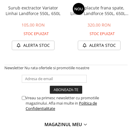
➔ Cu Remorca Fara Permis
Surub exctractor Variator
Set 2 placute frana spate,
➔ Cu Volan
NOU
Linhai Landforce 550L, 650L
Linhai Landforce 550L, 650L -
➔ Fara Permis
Copie
➔ 4000W
105,00 RON
320,00 RON
⬇ MARCI
STOC EPUIZAT
STOC EPUIZAT
➔ Volta
ALERTA STOC
ALERTA STOC
➔ Kuba
➔ Jinpeng/AMR
➔ RDB
Newsletter
Nu rata ofertele si promotiile noastre
➔ Ruris
➔ Arora
PIESE DE SCHIMB
Baterii
Vreau sa primesc newsletter cu promotiile
Camere
magazinului. Afla mai multe in
Politica de
Confidentialitate
Cauciucuri
Controllere
MAGAZINUL MEU
Incarcatoare