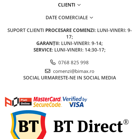
ACCESORII
CLIENTI
Huse
DATE COMERCIALE
Toate accesoriile la Triciclete
Masini Electrice
SUPORT CLIENTI
PROCESARE COMENZI
: LUNI-VINERI: 9-
Masina Electrica RDB
17;
GARANȚII
: LUNI-VINERI: 9-14;
Masina Electrica Arora
SERVICE
: LUNI-VINERI: 14:30-17;
Masina Electrica 25 km/h
0768 825 998
Masina Electrica 2 Locuri fara
Permis
comenzi@bimax.ro
SOCIAL
URMARESTE-NE IN SOCIAL MEDIA
Scutere Electrice
⬇ TIPURI
Cu 2 Roti
Cu 3 Roti
Cu 3 Roti fara Permis
Cu 4 Roti
Cu Pedale
Fara Permis