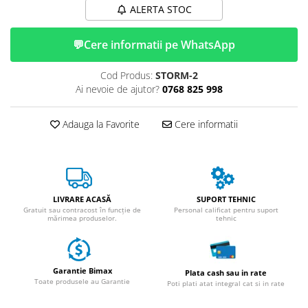
Huse
ALERTA STOC
Essential, M365, 1S
Toate accesoriile la Triciclete
PRO / PRO2
💬
Cere informatii pe WhatsApp
Scooter 4 Ultra
Piese Xiaomi Scooter 5
Cod Produs:
STORM-2
Piese Xiaomi Scooter Elite
Ai nevoie de ajutor?
0768 825 998
Piese Xiaomi Scooter 5 PLUS
Piese Xiaomi Scooter 5 PRO
Adauga la Favorite
Cere informatii
Piese Xiaomi Scooter 5 MAX
Piese Xiaomi Scooter 6 PRO
Piese Xiaomi Scooter 6 MAX
Piese Xiaomi Scooter 6
LIVRARE ACASĂ
SUPORT TEHNIC
Scooter 4 Lite
Gratuit sau contracost în funcție de
Personal calificat pentru suport
mărimea produselor.
tehnic
Accesorii Trotinete
Piese Segway/Ninebot
ES1, ES2, ES3
Garantie Bimax
Plata cash sau in rate
Toate produsele au Garantie
Poti plati atat integral cat si in rate
Ninebot Segway ZT3 PRO