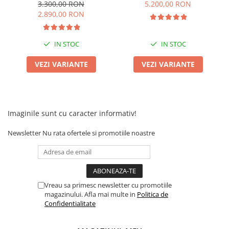
25km/h, fara permis, 35km
Viteza 25km/h, Autonomie
3.300,00 RON
5.200,00 RON
autonomie
40-50 km/h
2.890,00 RON
IN STOC
IN STOC
VEZI VARIANTE
VEZI VARIANTE
Imaginile sunt cu caracter informativ!
Newsletter
Nu rata ofertele si promotiile noastre
Vreau sa primesc newsletter cu promotiile
magazinului. Afla mai multe in
Politica de
Confidentialitate