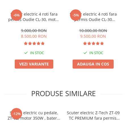
Scuter electric 4 roti fara
Scuter electric 4 roti fara
-6%
-5%
permis Oudie CL-30, motor
permis Oudie CL-30
1000W, baterie 60V 20Ah,
Albastru, motor 1000W,
viteza 25km/h, autonomie
baterie 60V 20Ah, viteza
9.000,00 RON
10.000,00 RON
aprox 50km
25km/h, autonomie aprox
8.500,00 RON
9.500,00 RON
50km (Cu cabina)
IN STOC
IN STOC
VEZI VARIANTE
ADAUGA IN COS
PRODUSE SIMILARE
Scuter electric cu pedale,
Scuter electric Z-Tech ZT-09
-12%
ZT-02, motor 350W , baterie
TC PREMIUM fara permis,
48V 12Ah, viteza maxima
900W, 48V 20Ah Baterie,