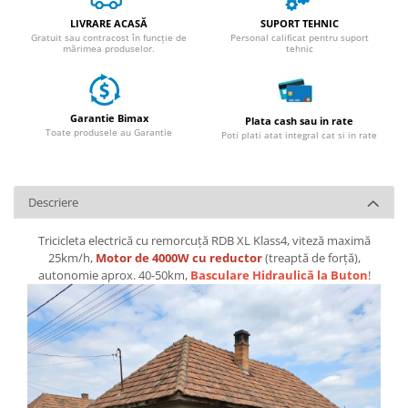
LIVRARE ACASĂ
SUPORT TEHNIC
Gratuit sau contracost în funcție de
Personal calificat pentru suport
mărimea produselor.
tehnic
Garantie Bimax
Plata cash sau in rate
Toate produsele au Garantie
Poti plati atat integral cat si in rate
Descriere
Tricicleta electrică cu remorcuță RDB XL Klass4, viteză maximă
25km/h,
Motor de 4000W cu reductor
(treaptă de forță),
autonomie aprox. 40-50km,
Basculare Hidraulică la Buton
!