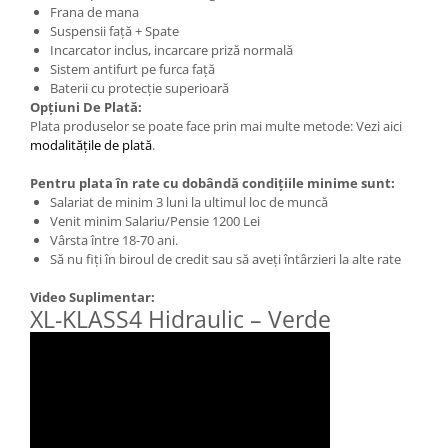
Frana de mana
Suspensii față + Spate
Incarcator inclus, incarcare priză normală
Sistem antifurt pe furca față
Baterii cu protecție superioară
Opțiuni De Plată:
Plata produselor se poate face prin mai multe metode: Vezi aici
modalitățile de plată
.
Pentru plata în rate cu dobândă condițiile minime sunt:
Salariat de minim 3 luni la ultimul loc de muncă
Venit minim Salariu/Pensie 1200 Lei
Vârsta între 18-70 ani.
Să nu fiți în biroul de credit sau să aveți întârzieri la alte rate
Video Suplimentar:
XL-KLASS4 Hidraulic – Verde
XL