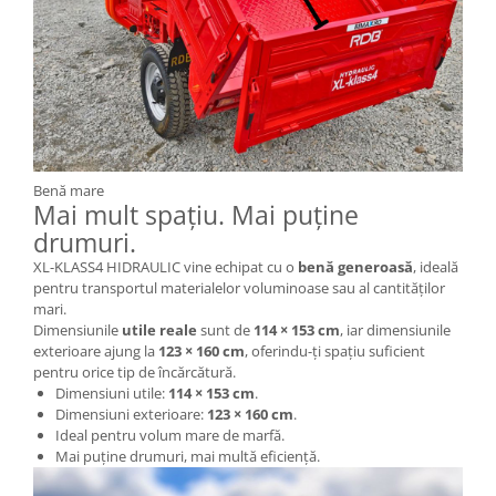
Benă mare
Mai mult spațiu. Mai puține
drumuri.
XL-KLASS4 HIDRAULIC vine echipat cu o
benă generoasă
, ideală
pentru transportul materialelor voluminoase sau al cantităților
mari.
Dimensiunile
utile reale
sunt de
114 × 153 cm
, iar dimensiunile
exterioare ajung la
123 × 160 cm
, oferindu-ți spațiu suficient
pentru orice tip de încărcătură.
Dimensiuni utile:
114 × 153 cm
.
Dimensiuni exterioare:
123 × 160 cm
.
Ideal pentru volum mare de marfă.
Mai puține drumuri, mai multă eficiență.