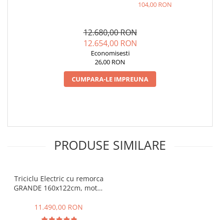
RDB XL-KLASS 4 HIDRAULIC,
104,00 RON
CIV INCLUS
12.680,00 RON
12.654,00 RON
Economisesti
26,00 RON
CUMPARA-LE IMPREUNA
PRODUSE SIMILARE
Triciclu Electric cu remorca
GRANDE 160x122cm, motor
4000W, Fara Permis, RDB
XL-KLASS 4 GRANDE,
11.490,00 RON
Omologata, CIV inclus