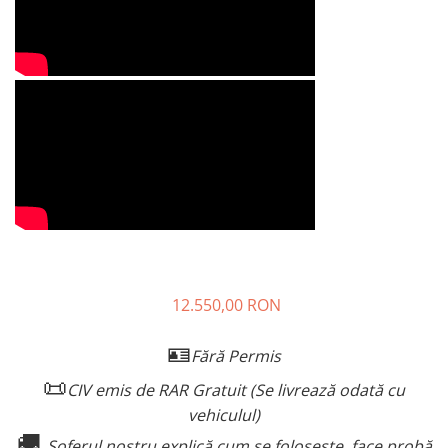
Huse
Essential, M365, 1S
Toate accesoriile la Triciclete
PRO / PRO2
Scooter 4 Ultra
Piese Xiaomi Scooter 5
Piese Xiaomi Scooter Elite
Piese Xiaomi Scooter 5 PLUS
Piese Xiaomi Scooter 5 PRO
Piese Xiaomi Scooter 5 MAX
Piese Xiaomi Scooter 6 PRO
Piese Xiaomi Scooter 6 MAX
Piese Xiaomi Scooter 6
Scooter 4 Lite
12.550,00 RON
Accesorii Trotinete
🪪
Fără Permis
Piese Segway/Ninebot
📜
CIV emis de RAR Gratuit (Se livrează odată cu
ES1, ES2, ES3
vehiculul)
Ninebot Segway ZT3 PRO
🚚
Șoferul nostru explică cum se folosește, face probă