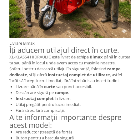
Livrare Bimax
Îți aducem utilajul direct în curte.
XL-KLASS4 HIDRAULIC este livrat de echipa
Bimax
până în curtea
ta sau până în locul unde avem acces cu mașinile noastre.
Șoferul nostru descarcă utilajul în siguranță, folosind
rampe
dedicate
, și îți oferă
instructaj complet de utilizare
, astfel
încât să începi lucrul imediat, fără întrebări sau incertitudini.
Livrare până în
curte
sau punct accesibil.
Descărcare sigură pe
rampe
.
Instructaj complet
la livrare.
Utilaj pregătit pentru lucru imediat.
Fără stres, fără complicații.
Alte informații importante despre
acest model:
Are reductor (treaptă de forță)
Buton pentru a bascula singură