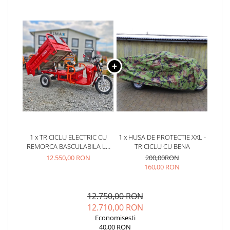
1 x TRICICLU ELECTRIC CU
1 x HUSA DE PROTECTIE XXL -
REMORCA BASCULABILA LA
TRICICLU CU BENA
BUTON, 4000W, FARA PERMIS,
12.550,00 RON
200,00RON
RDB XL-KLASS 4 HIDRAULIC,
160,00 RON
CIV INCLUS
12.750,00 RON
12.710,00 RON
Economisesti
40,00 RON