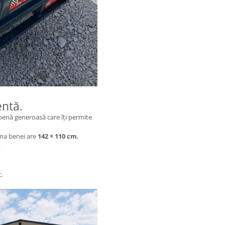
entă.
 benă generoasă care îți permite
orma benei are
142 × 110 cm
,
.
c.