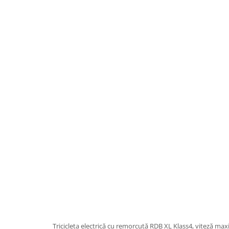
Acumulatori 24V
Acumulatori 36V
Acumulatori 48V
Cauciucuri
Cauciucuri Fat Bike
Camere
Controllere
Display
Incarcatoare 24V
Incarcatoare 36V
Incarcatoare 48V
ACCESORII
Lumini
Kit Conversie
Piese Trotinete Electrice
PIESE UNIVERSALE
Baterie Trotineta Electrica
Tricicleta electrică cu remorcuță RDB XL Klass4, viteză m