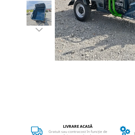
➔ Cu Remorca Fara Permis
➔ Cu Volan
➔ Fara Permis
➔ 4000W
⬇ MARCI
➔ Volta
➔ Kuba
➔ Jinpeng/AMR
➔ RDB
➔ Ruris
➔ Arora
PIESE DE SCHIMB
Baterii
Camere
Cauciucuri
Controllere
LIVRARE ACASĂ
Incarcatoare
Gratuit sau contracost în funcție de