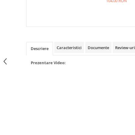
104,00 RON
Camere
OMOLOGATA, CIV INCLUS
Cauciucuri
Controllere
Incarcatoare
Biciclete Electrice
⬇ TIPURI
Caracteristici
Documente
Review-ur
Descriere
Barbati
Dama
Prezentare Video:
Ieftine
Pliabila
Tip Scuter
⬇ MARCI
Kuba
Ztech
PIESE DE SCHIMB
Acceleratii
Acumulatori