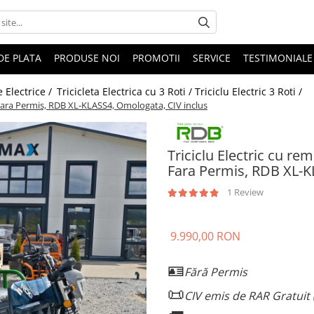
DE PLATA
PRODUSE NOI
PROMOTII
SERVICE
TESTIMONIALE
te Electrice /
Tricicleta Electrica cu 3 Roti / Triciclu Electric 3 Roti /
Fara Permis, RDB XL-KLASS4, Omologata, CIV inclus
Triciclu Electric cu 
Fara Permis, RDB XL-K
1 Review
9.990,00 RON
🪪
Fără Permis
📜
CIV emis de RAR Gratuit (