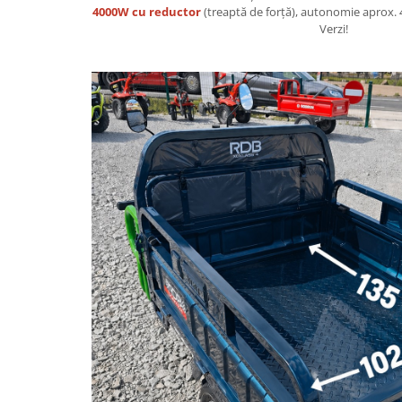
4000W cu reductor
(treaptă de forță), autonomie aprox. 
Cauciuc Trotineta Electrica
Verzi!
Camera Trotineta Electrica
Incarcator Trotineta Electrica
Controller Trotineta Electrica
Acceleratie Trotineta Electrica
Display/Ecran Trotineta Electrica
Motor Trotineta Electrica
Kit Frână Hidraulică
Franare Trotineta Electrica
Aparatori Noroi Trotineta Electrica
Electrice Diverse, Contacte,
Butoane
Lumini Trotinete Electrice
Piese Kugoo
Kukirin M4 MAX
Kukirin S1 MAX 2025-2026
KuKirin G2