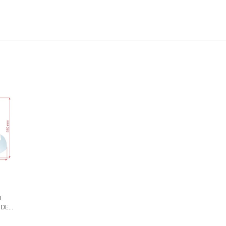
TE
ODEL
DON