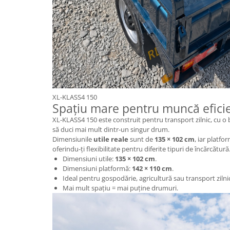
KuKirin G2 MASTER
Kukirin G2 MAX
KuKirin G2 PRO
KuKirin G3 PRO
Kukirin G4 (2025)
KuKirin S1 PRO
Kugoo S1
XL-KLASS4 150
Kugoo G2 Pro
Spațiu mare pentru muncă efici
Piese Xiaomi
XL-KLASS4 150 este construit pentru transport zilnic, cu o
Scooter 3 (Mi3)
să duci mai mult dintr-un singur drum.
Dimensiunile
utile reale
sunt de
135 × 102 cm
, iar platf
Scooter 3 Lite (Mi3 Lite)
oferindu-ți flexibilitate pentru diferite tipuri de încărcătură
Scooter 4 PRO (Mi4 PRO)
Dimensiuni utile:
135 × 102 cm
.
Dimensiuni platformă:
142 × 110 cm
.
Essential, M365, 1S
Ideal pentru gospodărie, agricultură sau transport zilni
PRO / PRO2
Mai mult spațiu = mai puține drumuri.
Scooter 4 Ultra
Piese Xiaomi Scooter 5
Piese Xiaomi Scooter Elite