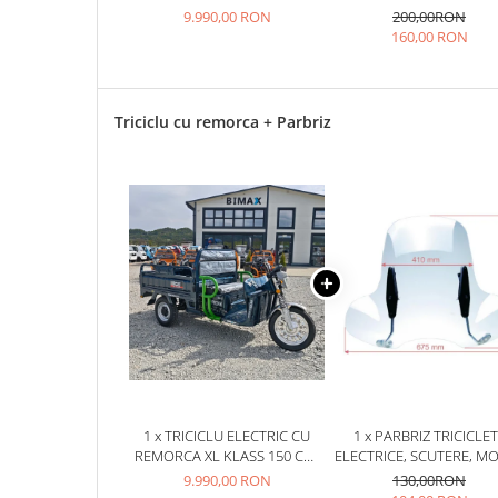
MOTOR 4000W, FARA PERMIS,
9.990,00 RON
200,00RON
25 km/h
RDB XL-KLASS4,
160,00 RON
OMOLOGATA, CIV INCLUS
45 km/h
50 km/h
Chopper
Triciclu cu remorca + Parbriz
Harley
⬇ MARCI
➔ Geeli
➔ RDB
➔ Volta
➔ Z-Tech
➔ Kuba
PIESE DE SCHIMB
Acceleratii
Baterii
1 x TRICICLU ELECTRIC CU
1 x PARBRIZ TRICICLE
Baterii 48V
REMORCA XL KLASS 150 CM,
ELECTRICE, SCUTERE, M
Baterii 60V
MOTOR 4000W, FARA PERMIS,
RETRO, PRINDERE GHI
9.990,00 RON
130,00RON
RDB XL-KLASS4,