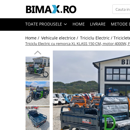
Toate Produsele
TOATE PRODUSELE
HOME
LIVRARE
METODE 
Triciclete Electrice
Home /
Vehicule electrice /
Triciclu Electric / Tricicle
⬇ TIPURI
Triciclu Electric cu remorca XL KLASS 150 CM, motor 4000W, 
➔ Cu 1 Loc
➔ Cu 2 Locuri
➔ Acoperita
➔ Adulti - Fara permis
➔ Adulti - 2 Locuri
➔ Adulti - cu Cabina
➔ Cu 3 Roti
➔ Cu Cabina
➔ Cu Cabina fara Permis
➔ Cu Cabina Inchisa
➔ Cu Remorca