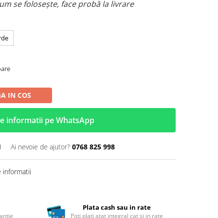
um se folosește, face probă la livrare
rde
oare
A IN COS
e informatii pe WhatsApp
1
Ai nevoie de ajutor?
0768 825 998
informatii
Plata cash sau in rate
antie
Poti plati atat integral cat si in rate