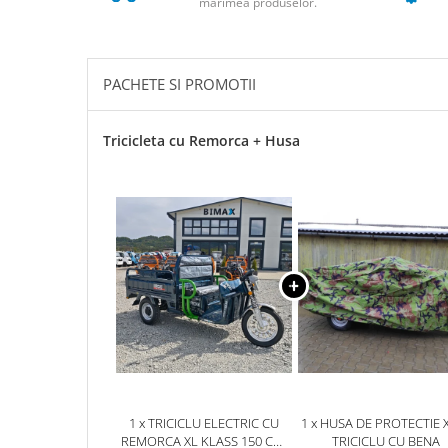
mărimea produselor.
ACCESORII
Huse
Toate accesoriile la Triciclete
PACHETE SI PROMOTII
Masini Electrice
Masina Electrica RDB
Tricicleta cu Remorca + Husa
Masina Electrica Arora
Masina Electrica 25 km/h
Masina Electrica 2 Locuri fara
Permis
Scutere Electrice
⬇ TIPURI
Cu 2 Roti
Cu 3 Roti
Cu 3 Roti fara Permis
Cu 4 Roti
Cu Pedale
1 x TRICICLU ELECTRIC CU
1 x HUSA DE PROTECTIE X
REMORCA XL KLASS 150 CM,
TRICICLU CU BENA
Fara Permis