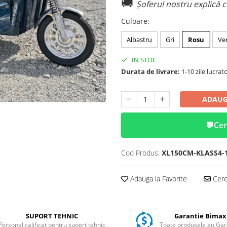
🚚
Șoferul nostru explică c
Culoare
:
Albastru
Gri
Rosu
Ve
IN STOC
Durata de livrare:
1-10 zile lucrat
ADAUG
💬
Cer
Cod Produs:
XL150CM-KLASS4-
Adauga la Favorite
Cere 
SUPORT TEHNIC
Garantie Bimax
Personal calificat pentru suport tehnic
Toate produsele au Gar