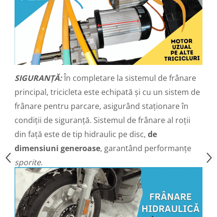
Camere
Cauciucuri
Controllere
Incarcatoare
Biciclete Electrice
⬇ TIPURI
SIGURANȚĂ:
În completare la sistemul de frânare
Barbati
principal, tricicleta este echipată și cu un sistem de
Dama
Ieftine
frânare pentru parcare, asigurând staționare în
Pliabila
condiții de siguranță. Sistemul de frânare al roții
Tip Scuter
din față este de tip hidraulic pe disc,
de
⬇ MARCI
dimensiuni generoase
, garantând performanțe
Kuba
sporite
.
Ztech
PIESE DE SCHIMB
Acceleratii
Acumulatori