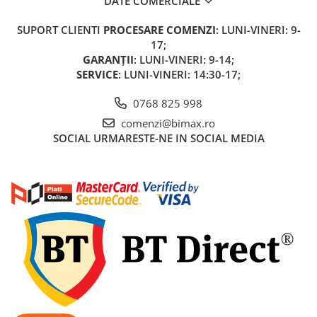
DATE COMERCIALE
Franare
Relee
SUPORT CLIENTI
PROCESARE COMENZI
: LUNI-VINERI: 9-
17;
Pedale si accesorii
GARANȚII
: LUNI-VINERI: 9-14;
Mecanica
SERVICE
: LUNI-VINERI: 14:30-17;
Conectori - Sigurante
0768 825 998
Spite
comenzi@bimax.ro
SOCIAL
URMARESTE-NE IN SOCIAL MEDIA
Tranzistori Mosfet - Senzori
Invertor tensiune
Piese Trotineta Electrica - grupate
pe Brand
Piese tricicluri electrice univerale
Piese Trotinete Electrice
Universale
Piese Scutere Electrice universale
Incarcatoare