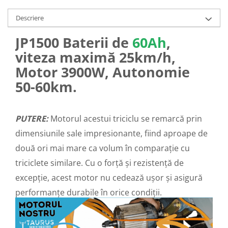
25 km/h
Descriere
45 km/h
JP1500 Baterii de
60Ah
,
50 km/h
Chopper
viteza maximă 25km/h,
Harley
Motor 3900W, Autonomie
⬇ MARCI
50-60km.
➔ Geeli
➔ RDB
PUTERE:
Motorul acestui triciclu se remarcă prin
➔ Volta
dimensiunile sale impresionante, fiind aproape de
➔ Z-Tech
➔ Kuba
două ori mai mare ca volum în comparație cu
PIESE DE SCHIMB
triciclete similare. Cu o forță și rezistență de
Acceleratii
excepție, acest motor nu cedează ușor și asigură
Baterii
performanțe durabile în orice condiții.
Baterii 48V
Baterii 60V