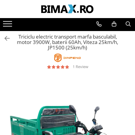
Toate Produsele
Triciclete Electrice
Triciclu electric transport marfa basculabil,
⬇ TIPURI
motor 3900W, baterii 60Ah, Viteza 25km/h,
JP1500 (25km/h)
➔ Cu 1 Loc
➔ Cu 2 Locuri
➔ Acoperita
1 Review
➔ Adulti - Fara permis
➔ Adulti - 2 Locuri
➔ Adulti - cu Cabina
➔ Cu 3 Roti
➔ Cu Cabina
➔ Cu Cabina fara Permis
➔ Cu Cabina Inchisa
➔ Cu Remorca