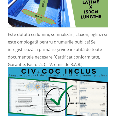
Cauciuc Trotineta Electrica
Camera Trotineta Electrica
Incarcator Trotineta Electrica
Controller Trotineta Electrica
Acceleratie Trotineta Electrica
Este dotată cu lumini, semnalizări, claxon, oglinzi și
Display/Ecran Trotineta Electrica
este omologată pentru drumurile publice! Se
Motor Trotineta Electrica
înregistrează la primărie și vine însoțită de toate
Kit Frână Hidraulică
documentele necesare (Certificat conformitate,
Franare Trotineta Electrica
Garanție, Factură, C.I.V. emis de R.A.R.).
Aparatori Noroi Trotineta Electrica
Electrice Diverse, Contacte,
Butoane
Lumini Trotinete Electrice
Piese Kugoo
Kukirin M4 MAX
Kukirin S1 MAX 2025-2026
KuKirin G2