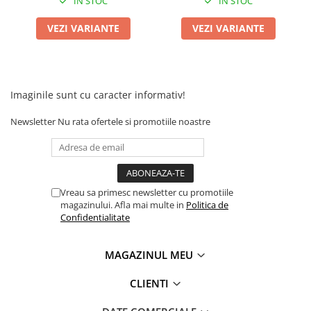
IN STOC
IN STOC
Piese Xiaomi Scooter 5 PLUS
Piese Xiaomi Scooter 5 PRO
VEZI VARIANTE
VEZI VARIANTE
Piese Xiaomi Scooter 5 MAX
Piese Xiaomi Scooter 6 PRO
Piese Xiaomi Scooter 6 MAX
Imaginile sunt cu caracter informativ!
Piese Xiaomi Scooter 6
Scooter 4 Lite
Newsletter
Nu rata ofertele si promotiile noastre
Accesorii Trotinete
Piese Segway/Ninebot
ES1, ES2, ES3
Vreau sa primesc newsletter cu promotiile
Ninebot Segway ZT3 PRO
magazinului. Afla mai multe in
Politica de
Piese de Schimb
Confidentialitate
Senzori Pedelec
Becuri
MAGAZINUL MEU
Piese Hoverboard
CLIENTI
Piese masinute electrice copii