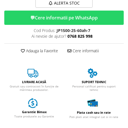
ACCESORII
ALERTA STOC
Huse
💬
Cere informatii pe WhatsApp
Toate accesoriile la Triciclete
Masini Electrice
Cod Produs:
JP1500-25-60ah-7
Masina Electrica RDB
Ai nevoie de ajutor?
0768 825 998
Masina Electrica Arora
Masina Electrica 25 km/h
Adauga la Favorite
Cere informatii
Masina Electrica 2 Locuri fara
Permis
Scutere Electrice
⬇ TIPURI
LIVRARE ACASĂ
SUPORT TEHNIC
Gratuit sau contracost în funcție de
Personal calificat pentru suport
Cu 2 Roti
mărimea produselor.
tehnic
Cu 3 Roti
Cu 3 Roti fara Permis
Garantie Bimax
Cu 4 Roti
Plata cash sau in rate
Toate produsele au Garantie
Poti plati atat integral cat si in rate
Cu Pedale
Fara Permis