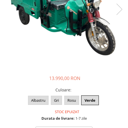
➔ Cu Remorca Fara Permis
➔ Cu Volan
➔ Fara Permis
➔ 4000W
⬇ MARCI
➔ Volta
➔ Kuba
➔ Jinpeng/AMR
➔ RDB
➔ Ruris
➔ Arora
13.990,00 RON
PIESE DE SCHIMB
Culoare
:
Baterii
Camere
Albastru
Gri
Rosu
Verde
Cauciucuri
STOC EPUIZAT
Controllere
Durata de livrare:
1-7 zile
Incarcatoare