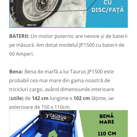
Acumulatori 24V
Acumulatori 36V
Acumulatori 48V
Cauciucuri
Cauciucuri Fat Bike
BATERII:
Un motor puternic are nevoie și de baterii
Camere
pe măsură. Am dotat modelul JP1500 cu baterii de
Controllere
60 Amperi.
Display
Incarcatoare 24V
Bena:
Bena de marfă a lui Taurus JP1500 este
Incarcatoare 36V
probabil cea mai mare din gama noastră de
Incarcatoare 48V
tricicluri cargo, având dimensiunile interioare
ACCESORII
(
utile
) de
142 cm
lungime x
102 cm
lățime, iar
Lumini
exterioare de 150 x 110cm.
Kit Conversie
Piese Trotinete Electrice
PIESE UNIVERSALE
Baterie Trotineta Electrica