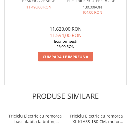
REMORCA GRANDE
ELECTRICE, SCUTERE, MODEL
160X122CM, MOTOR 4000W,
RETRO, PRINDERE GHIDON
11.490,00 RON
130,00RON
FARA PERMIS, RDB XL-KLASS 4
104,00 RON
GRANDE, OMOLOGATA, CIV
INCLUS
11.620,00 RON
11.594,00 RON
Economisesti
26,00 RON
CUMPARA-LE IMPREUNA
PRODUSE SIMILARE
Triciclu Electric cu remorca
Triciclu Electric cu remorca
basculabila la buton,
XL KLASS 150 CM, motor
4000W, Fara Permis, RDB
4000W, Fara Permis, RDB