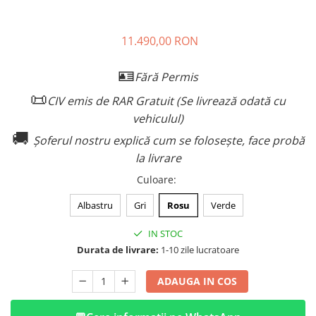
11.490,00 RON
🪪
Fără Permis
📜
CIV emis de RAR Gratuit (Se livrează odată cu
vehiculul)
🚚
Șoferul nostru explică cum se folosește, face probă
la livrare
Culoare
:
Albastru
Gri
Rosu
Verde
IN STOC
Durata de livrare:
1-10 zile lucratoare
ADAUGA IN COS