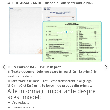
🚜
XL-KLASS4 GRANDE – disponibil din septembrie 2025
📄
CIV emis de RAR – inclus in pret
📝
Toate documentele necesare înregistrării la primărie
sunt oferite de noi
❌
Fără taxe ascunse
– Totul este transparent, clar și legal
🚀
Cumpără fără griji, te bucuri de produs din prima zi!
Alte informații importante despre
acest model:
Are reductor
Frana de mana