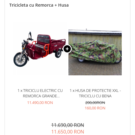
Tricicleta cu Remorca + Husa
1 x TRICICLU ELECTRIC CU
1 x HUSA DE PROTECTIE XXL -
REMORCA GRANDE
TRICICLU CU BENA
160X122CM, MOTOR 4000W,
11.490,00 RON
200,00RON
FARA PERMIS, RDB XL-KLASS 4
160,00 RON
GRANDE, OMOLOGATA, CIV
INCLUS
11.690,00 RON
11.650,00 RON