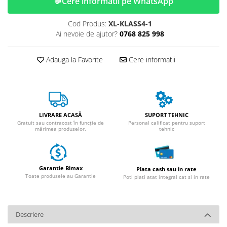
💬
Cere informatii pe WhatsApp
Cod Produs:
XL-KLASS4-1
Ai nevoie de ajutor?
0768 825 998
Adauga la Favorite
Cere informatii
LIVRARE ACASĂ
SUPORT TEHNIC
Gratuit sau contracost în funcție de
Personal calificat pentru suport
mărimea produselor.
tehnic
Garantie Bimax
Plata cash sau in rate
Toate produsele au Garantie
Poti plati atat integral cat si in rate
Descriere