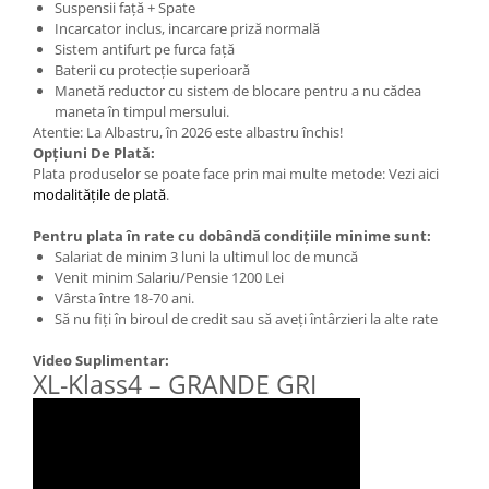
Suspensii față + Spate
Incarcator inclus, incarcare priză normală
Sistem antifurt pe furca față
Baterii cu protecție superioară
Manetă reductor cu sistem de blocare pentru a nu cădea
maneta în timpul mersului.
Atentie: La Albastru, în 2026 este albastru închis!
Opțiuni De Plată:
Plata produselor se poate face prin mai multe metode: Vezi aici
modalitățile de plată
.
Pentru plata în rate cu dobândă condițiile minime sunt:
Salariat de minim 3 luni la ultimul loc de muncă
Venit minim Salariu/Pensie 1200 Lei
Vârsta între 18-70 ani.
Să nu fiți în biroul de credit sau să aveți întârzieri la alte rate
Video Suplimentar:
XL-Klass4 – GRANDE GRI