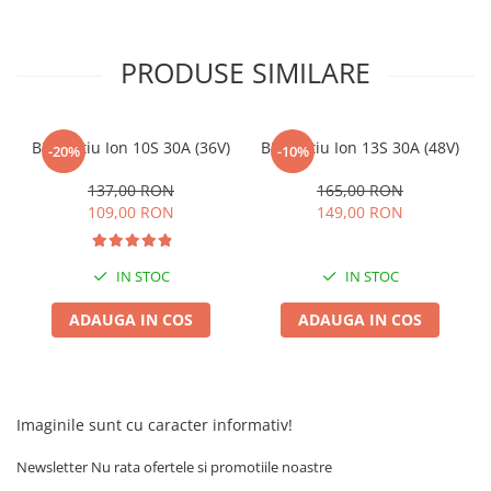
PRODUSE SIMILARE
BMS Litiu Ion 10S 30A (36V)
BMS Litiu Ion 13S 30A (48V)
-20%
-10%
137,00 RON
165,00 RON
109,00 RON
149,00 RON
IN STOC
IN STOC
ADAUGA IN COS
ADAUGA IN COS
Imaginile sunt cu caracter informativ!
Newsletter
Nu rata ofertele si promotiile noastre