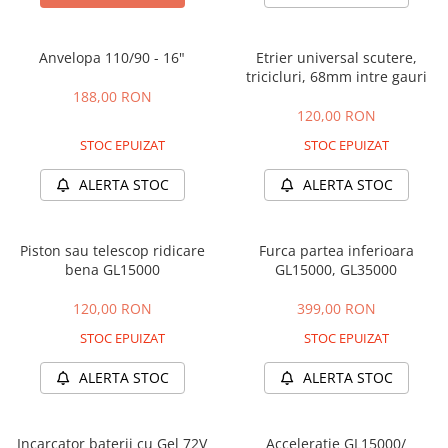
25 km/h
45 km/h
Anvelopa 110/90 - 16"
Etrier universal scutere,
50 km/h
tricicluri, 68mm intre gauri
188,00 RON
Chopper
120,00 RON
Harley
STOC EPUIZAT
STOC EPUIZAT
⬇ MARCI
ALERTA STOC
ALERTA STOC
➔ Geeli
➔ RDB
➔ Volta
Piston sau telescop ridicare
Furca partea inferioara
➔ Z-Tech
bena GL15000
GL15000, GL35000
➔ Kuba
120,00 RON
399,00 RON
PIESE DE SCHIMB
STOC EPUIZAT
STOC EPUIZAT
Acceleratii
Baterii
ALERTA STOC
ALERTA STOC
Baterii 48V
Baterii 60V
Incarcator baterii cu Gel 72V
Acceleratie GL15000/