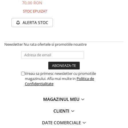
70,00 RON
Acumulatori 24V
Acumulatori 36V
STOC EPUIZAT
Acumulatori 48V
ALERTA STOC
Cauciucuri
Cauciucuri Fat Bike
Camere
Newsletter
Nu rata ofertele si promotiile noastre
Controllere
Display
Incarcatoare 24V
Incarcatoare 36V
Vreau sa primesc newsletter cu promotiile
Incarcatoare 48V
magazinului. Afla mai multe in
Politica de
Confidentialitate
ACCESORII
Lumini
MAGAZINUL MEU
Kit Conversie
Piese Trotinete Electrice
CLIENTI
PIESE UNIVERSALE
DATE COMERCIALE
Baterie Trotineta Electrica