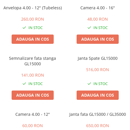
➔ Cu Remorca Fara Permis
Anvelopa 4.00 - 12" (Tubeless)
Camera 4.00 - 16"
➔ Cu Volan
➔ Fara Permis
260,00 RON
48,00 RON
➔ 4000W
IN STOC
IN STOC
⬇ MARCI
ADAUGA IN COS
ADAUGA IN COS
➔ Volta
➔ Kuba
➔ Jinpeng/AMR
Semnalizare fata stanga
Janta Spate GL15000
➔ RDB
GL15000
516,00 RON
➔ Ruris
141,00 RON
➔ Arora
IN STOC
IN STOC
PIESE DE SCHIMB
Baterii
ADAUGA IN COS
ADAUGA IN COS
Camere
Cauciucuri
Camera 4.00 - 12"
Janta fata GL15000 / GL35000
Controllere
Incarcatoare
60,00 RON
650,00 RON