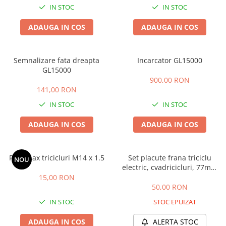
ACCESORII
IN STOC
IN STOC
Huse
ADAUGA IN COS
ADAUGA IN COS
Toate accesoriile la Triciclete
Masini Electrice
Masina Electrica RDB
Semnalizare fata dreapta
Incarcator GL15000
GL15000
Masina Electrica Arora
900,00 RON
Masina Electrica 25 km/h
141,00 RON
IN STOC
IN STOC
Masina Electrica 2 Locuri fara
Permis
ADAUGA IN COS
ADAUGA IN COS
Scutere Electrice
⬇ TIPURI
Piulita ax tricicluri M14 x 1.5
Set placute frana triciclu
Cu 2 Roti
NOU
electric, cvadricicluri, 77mm
Cu 3 Roti
lungime, 9mm grosime
15,00 RON
Cu 3 Roti fara Permis
50,00 RON
Cu 4 Roti
IN STOC
STOC EPUIZAT
Cu Pedale
ADAUGA IN COS
ALERTA STOC
Fara Permis