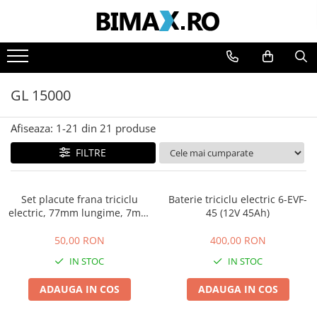
Toate Produsele
Triciclete Electrice
GL 15000
⬇ TIPURI
➔ Cu 1 Loc
Afiseaza:
1-
21
din
21
produse
➔ Cu 2 Locuri
FILTRE
➔ Acoperita
➔ Adulti - Fara permis
➔ Adulti - 2 Locuri
Set placute frana triciclu
Baterie triciclu electric 6-EVF-
➔ Adulti - cu Cabina
electric, 77mm lungime, 7mm
45 (12V 45Ah)
grosime
➔ Cu 3 Roti
50,00 RON
400,00 RON
➔ Cu Cabina
IN STOC
IN STOC
➔ Cu Cabina fara Permis
➔ Cu Cabina Inchisa
ADAUGA IN COS
ADAUGA IN COS
➔ Cu Remorca