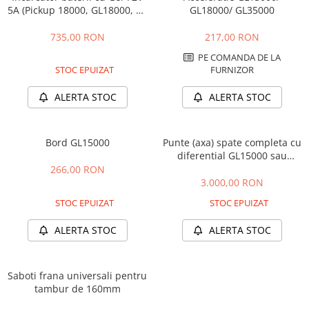
Camere
5A (Pickup 18000, GL18000, GL
GL18000/ GL35000
Cauciucuri
15000, GL 35000)
735,00 RON
217,00 RON
Controllere
Incarcatoare
PE COMANDA DE LA
STOC EPUIZAT
FURNIZOR
Biciclete Electrice
⬇ TIPURI
ALERTA STOC
ALERTA STOC
Barbati
Dama
Bord GL15000
Punte (axa) spate completa cu
Ieftine
diferential GL15000 sau
Pliabila
GL35000
266,00 RON
3.000,00 RON
Tip Scuter
⬇ MARCI
STOC EPUIZAT
STOC EPUIZAT
Kuba
ALERTA STOC
ALERTA STOC
Ztech
PIESE DE SCHIMB
Saboti frana universali pentru
Acceleratii
tambur de 160mm
Acumulatori