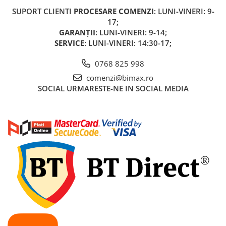
Cauciuc Trotineta Electrica
SUPORT CLIENTI
PROCESARE COMENZI
: LUNI-VINERI: 9-
17;
Camera Trotineta Electrica
GARANȚII
: LUNI-VINERI: 9-14;
Incarcator Trotineta Electrica
SERVICE
: LUNI-VINERI: 14:30-17;
Controller Trotineta Electrica
Acceleratie Trotineta Electrica
0768 825 998
Display/Ecran Trotineta Electrica
comenzi@bimax.ro
SOCIAL
URMARESTE-NE IN SOCIAL MEDIA
Motor Trotineta Electrica
Kit Frână Hidraulică
Franare Trotineta Electrica
Aparatori Noroi Trotineta Electrica
Electrice Diverse, Contacte,
Butoane
Lumini Trotinete Electrice
Piese Kugoo
Kukirin M4 MAX
Kukirin S1 MAX 2025-2026
KuKirin G2