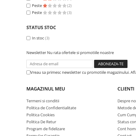
Peste
(2)
25 km/h
Peste
(3)
45 km/h
50 km/h
STATUS STOC
Chopper
In stoc
(3)
Harley
⬇ MARCI
Newsletter
Nu rata ofertele si promotiile noastre
➔ Geeli
➔ RDB
➔ Volta
Vreau sa primesc newsletter cu promotiile magazinului. Af
➔ Z-Tech
➔ Kuba
MAGAZINUL MEU
CLIENTI
PIESE DE SCHIMB
Termeni si conditii
Despre no
Acceleratii
Politica de Confidentialitate
Metode de
Baterii
Politica Cookies
Cum Cum
Baterii 48V
Politica De Retur
Status c
Baterii 60V
Program de fidelizare
Cont hom
Formular Garantie
Contact