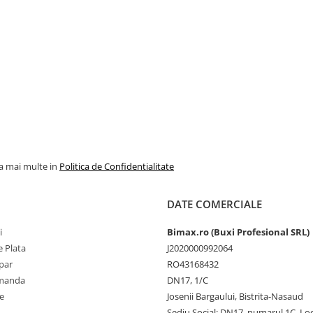
la mai multe in
Politica de Confidentialitate
DATE COMERCIALE
i
Bimax.ro (Buxi Profesional SRL)
 Plata
J2020000992064
par
RO43168432
omanda
DN17, 1/C
e
Josenii Bargaului, Bistrita-Nasaud
Sediu Social: DN17, numarul 1C, Loc