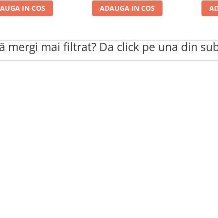
AUGA IN COS
ADAUGA IN COS
AD
să mergi mai filtrat? Da click pe una din su