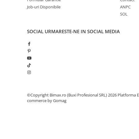
Camere
Job-uri Disponibile
ANPC
Cauciucuri
SOL
Controllere
Incarcatoare
SOCIAL
URMARESTE-NE IN SOCIAL MEDIA
Biciclete Electrice
⬇ TIPURI
Barbati
Dama
Ieftine
Pliabila
Tip Scuter
⬇ MARCI
©Copyright Bimax.ro (Buxi Profesional SRL) 2026
Platforma E
Kuba
commerce by Gomag
Ztech
PIESE DE SCHIMB
Acceleratii
Acumulatori