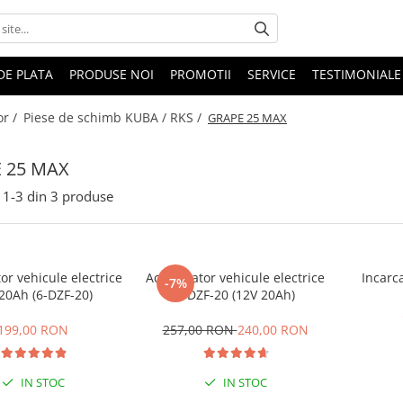
DE PLATA
PRODUSE NOI
PROMOTII
SERVICE
TESTIMONIALE
or /
Piese de schimb KUBA / RKS /
GRAPE 25 MAX
 25 MAX
1-
3
din
3
produse
r vehicule electrice
Acumulator vehicule electrice
Incarc
-7%
20Ah (6-DZF-20)
6-DZF-20 (12V 20Ah)
199,00 RON
257,00 RON
240,00 RON
IN STOC
IN STOC