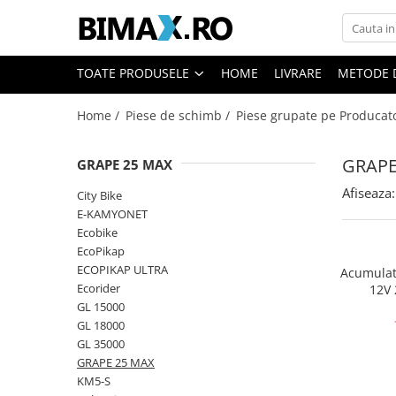
Toate Produsele
TOATE PRODUSELE
HOME
LIVRARE
METODE 
Triciclete Electrice
Home /
Piese de schimb /
Piese grupate pe Producat
⬇ TIPURI
➔ Cu 1 Loc
GRAPE
GRAPE 25 MAX
➔ Cu 2 Locuri
➔ Acoperita
Afiseaza:
City Bike
➔ Adulti - Fara permis
E-KAMYONET
Ecobike
➔ Adulti - 2 Locuri
EcoPikap
➔ Adulti - cu Cabina
ECOPIKAP ULTRA
Acumulato
➔ Cu 3 Roti
Ecorider
12V 
➔ Cu Cabina
GL 15000
GL 18000
➔ Cu Cabina fara Permis
GL 35000
➔ Cu Cabina Inchisa
GRAPE 25 MAX
➔ Cu Remorca
KM5-S