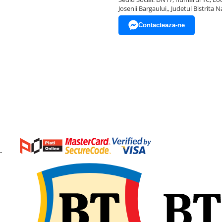
Josenii Bargaului,, Judetul Bistrita 
Contacteaza-ne
-