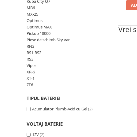
➔ Cu Remorca Fara Permis
Kuba City Q7
AD
MB6
➔ Cu Volan
MX-25
➔ Fara Permis
Optimus
➔ 4000W
Optimus MAX
Vrei 
⬇ MARCI
Pickup 18000
Piese de schimb Sky van
➔ Volta
RN3
➔ Kuba
RS1-RS2
➔ Jinpeng/AMR
RS3
Viper
➔ RDB
XR-6
➔ Ruris
XT-1
➔ Arora
ZF6
PIESE DE SCHIMB
TIPUL BATERIEI
Baterii
Camere
Acumulator Plumb-Acid cu Gel
(2)
Cauciucuri
Controllere
VOLTAJ BATERIE
Incarcatoare
12V
(2)