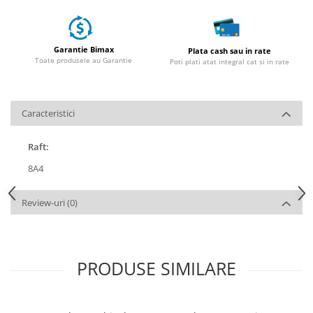
Huse
Essential, M365, 1S
Toate accesoriile la Triciclete
PRO / PRO2
Scooter 4 Ultra
Garantie Bimax
Plata cash sau in rate
Toate produsele au Garantie
Poti plati atat integral cat si in rate
Piese Xiaomi Scooter 5
Piese Xiaomi Scooter Elite
Piese Xiaomi Scooter 5 PLUS
Caracteristici
Piese Xiaomi Scooter 5 PRO
Piese Xiaomi Scooter 5 MAX
Raft:
Piese Xiaomi Scooter 6 PRO
8A4
Piese Xiaomi Scooter 6 MAX
Piese Xiaomi Scooter 6
Review-uri
(0)
Scooter 4 Lite
Accesorii Trotinete
Piese Segway/Ninebot
PRODUSE SIMILARE
ES1, ES2, ES3
Ninebot Segway ZT3 PRO