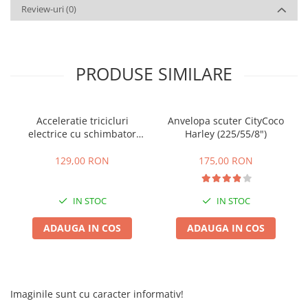
Review-uri
(0)
PRODUSE SIMILARE
Acceleratie tricicluri
Anvelopa scuter CityCoco
electrice cu schimbator
Harley (225/55/8")
viteze + buton mers
inainte,inapoi
129,00 RON
175,00 RON
IN STOC
IN STOC
ADAUGA IN COS
ADAUGA IN COS
Imaginile sunt cu caracter informativ!