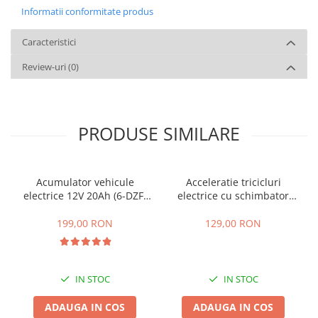
Informatii conformitate produs
Caracteristici
Review-uri
(0)
PRODUSE SIMILARE
Acumulator vehicule
Acceleratie tricicluri
electrice 12V 20Ah (6-DZF-
electrice cu schimbator
20)
viteze + buton mers
inainte,inapoi
199,00 RON
129,00 RON
IN STOC
IN STOC
ADAUGA IN COS
ADAUGA IN COS