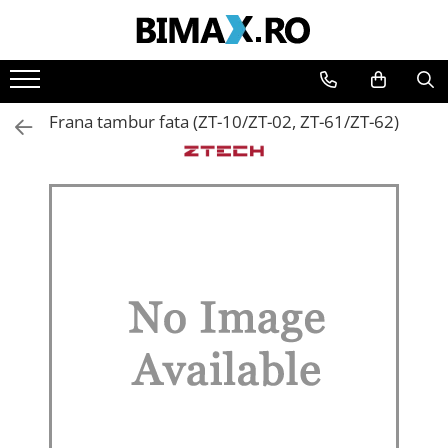
Toate Produsele
Triciclete Electrice
Frana tambur fata (ZT-10/ZT-02, ZT-61/ZT-62)
⬇ TIPURI
➔ Cu 1 Loc
➔ Cu 2 Locuri
➔ Acoperita
➔ Adulti - Fara permis
➔ Adulti - 2 Locuri
➔ Adulti - cu Cabina
➔ Cu 3 Roti
➔ Cu Cabina
➔ Cu Cabina fara Permis
➔ Cu Cabina Inchisa
➔ Cu Remorca