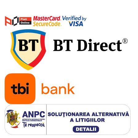
Acumulatori 24V
Acumulatori 36V
Acumulatori 48V
Cauciucuri
Cauciucuri Fat Bike
Camere
Controllere
Display
Incarcatoare 24V
Incarcatoare 36V
Incarcatoare 48V
ACCESORII
Lumini
Kit Conversie
Piese Trotinete Electrice
PIESE UNIVERSALE
Baterie Trotineta Electrica