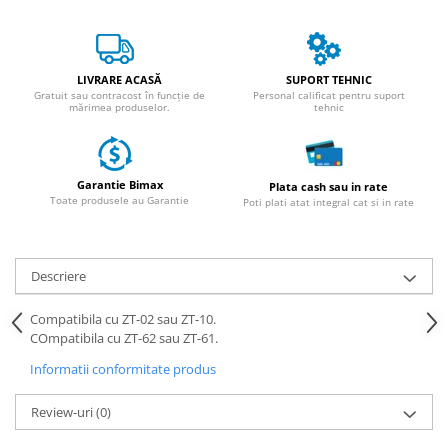
ACCESORII
Huse
Toate accesoriile la Triciclete
LIVRARE ACASĂ
SUPORT TEHNIC
Masini Electrice
Gratuit sau contracost în funcție de
Personal calificat pentru suport
mărimea produselor.
tehnic
Masina Electrica RDB
Masina Electrica Arora
Masina Electrica 25 km/h
Garantie Bimax
Plata cash sau in rate
Toate produsele au Garantie
Poti plati atat integral cat si in rate
Masina Electrica 2 Locuri fara
Permis
Scutere Electrice
Descriere
⬇ TIPURI
Cu 2 Roti
Compatibila cu ZT-02 sau ZT-10.
COmpatibila cu ZT-62 sau ZT-61.
Cu 3 Roti
Cu 3 Roti fara Permis
Informatii conformitate produs
Cu 4 Roti
Review-uri
(0)
Cu Pedale
Fara Permis