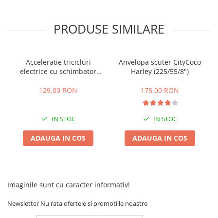
25 km/h
45 km/h
PRODUSE SIMILARE
50 km/h
Chopper
Acceleratie tricicluri
Anvelopa scuter CityCoco
Harley
electrice cu schimbator
Harley (225/55/8")
⬇ MARCI
viteze + buton mers
inainte,inapoi
➔ Geeli
129,00 RON
175,00 RON
➔ RDB
➔ Volta
IN STOC
IN STOC
➔ Z-Tech
ADAUGA IN COS
ADAUGA IN COS
➔ Kuba
PIESE DE SCHIMB
Acceleratii
Baterii
Imaginile sunt cu caracter informativ!
Baterii 48V
Newsletter
Nu rata ofertele si promotiile noastre
Baterii 60V