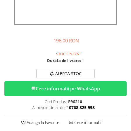
➔ Cu Remorca Fara Permis
➔ Cu Volan
➔ Fara Permis
➔ 4000W
⬇ MARCI
➔ Volta
196,00 RON
➔ Kuba
STOC EPUIZAT
➔ Jinpeng/AMR
Durata de livrare:
1
➔ RDB
➔ Ruris
ALERTA STOC
➔ Arora
PIESE DE SCHIMB
💬
Cere informatii pe WhatsApp
Baterii
Cod Produs:
E96210
Camere
Ai nevoie de ajutor?
0768 825 998
Cauciucuri
Controllere
Adauga la Favorite
Cere informatii
Incarcatoare