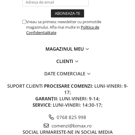
Camere
Cauciucuri
Controllere
Vreau sa primesc newsletter cu promotiile
Incarcatoare
magazinului. Afla mai multe in
Politica de
Biciclete Electrice
Confidentialitate
⬇ TIPURI
MAGAZINUL MEU
Barbati
Dama
CLIENTI
Ieftine
Pliabila
DATE COMERCIALE
Tip Scuter
SUPORT CLIENTI
PROCESARE COMENZI
: LUNI-VINERI: 9-
⬇ MARCI
17;
Kuba
GARANȚII
: LUNI-VINERI: 9-14;
SERVICE
: LUNI-VINERI: 14:30-17;
Ztech
PIESE DE SCHIMB
0768 825 998
Acceleratii
comenzi@bimax.ro
Acumulatori
SOCIAL
URMARESTE-NE IN SOCIAL MEDIA