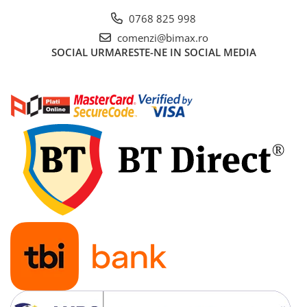
Acumulatori 24V
0768 825 998
Acumulatori 36V
comenzi@bimax.ro
Acumulatori 48V
SOCIAL
URMARESTE-NE IN SOCIAL MEDIA
Cauciucuri
Cauciucuri Fat Bike
Camere
Controllere
Display
Incarcatoare 24V
Incarcatoare 36V
Incarcatoare 48V
ACCESORII
Lumini
Kit Conversie
Piese Trotinete Electrice
PIESE UNIVERSALE
Baterie Trotineta Electrica