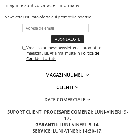
Camere
Imaginile sunt cu caracter informativ!
Cauciucuri
Controllere
Newsletter
Nu rata ofertele si promotiile noastre
Incarcatoare
Biciclete Electrice
⬇ TIPURI
Vreau sa primesc newsletter cu promotiile
Barbati
magazinului. Afla mai multe in
Politica de
Dama
Confidentialitate
Ieftine
Pliabila
MAGAZINUL MEU
Tip Scuter
CLIENTI
⬇ MARCI
Kuba
DATE COMERCIALE
Ztech
SUPORT CLIENTI
PROCESARE COMENZI
: LUNI-VINERI: 9-
PIESE DE SCHIMB
17;
Acceleratii
GARANȚII
: LUNI-VINERI: 9-14;
Acumulatori
SERVICE
: LUNI-VINERI: 14:30-17;