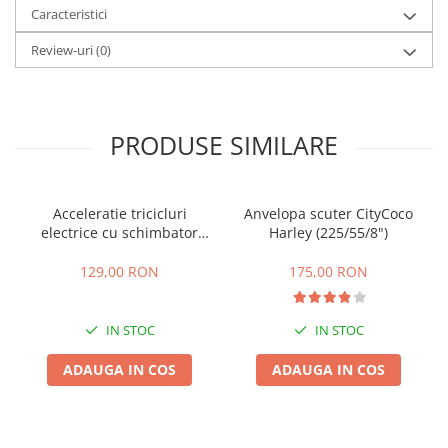
Caracteristici
25 km/h
45 km/h
Review-uri
(0)
50 km/h
Chopper
Harley
PRODUSE SIMILARE
⬇ MARCI
➔ Geeli
➔ RDB
Acceleratie tricicluri
Anvelopa scuter CityCoco
electrice cu schimbator
Harley (225/55/8")
➔ Volta
viteze + buton mers
➔ Z-Tech
inainte,inapoi
129,00 RON
175,00 RON
➔ Kuba
PIESE DE SCHIMB
IN STOC
IN STOC
Acceleratii
ADAUGA IN COS
ADAUGA IN COS
Baterii
Baterii 48V
Baterii 60V