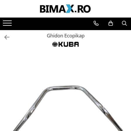
Toate Produsele
Triciclete Electrice
Ghidon Ecopikap
⬇ TIPURI
➔ Cu 1 Loc
➔ Cu 2 Locuri
➔ Acoperita
➔ Adulti - Fara permis
➔ Adulti - 2 Locuri
➔ Adulti - cu Cabina
➔ Cu 3 Roti
➔ Cu Cabina
➔ Cu Cabina fara Permis
➔ Cu Cabina Inchisa
➔ Cu Remorca