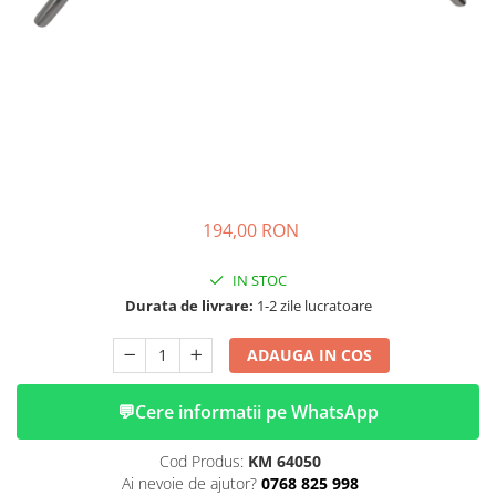
➔ Cu Remorca Fara Permis
➔ Cu Volan
➔ Fara Permis
➔ 4000W
⬇ MARCI
➔ Volta
➔ Kuba
➔ Jinpeng/AMR
194,00 RON
➔ RDB
➔ Ruris
IN STOC
➔ Arora
Durata de livrare:
1-2 zile lucratoare
PIESE DE SCHIMB
ADAUGA IN COS
Baterii
Camere
💬
Cere informatii pe WhatsApp
Cauciucuri
Controllere
Cod Produs:
KM 64050
Incarcatoare
Ai nevoie de ajutor?
0768 825 998