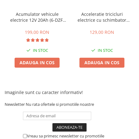
Acumulator vehicule
Acceleratie tricicluri
electrice 12V 20Ah (6-DZF-
electrice cu schimbator
20)
viteze + buton mers
inainte,inapoi
199,00 RON
129,00 RON
IN STOC
IN STOC
ADAUGA IN COS
ADAUGA IN COS
Imaginile sunt cu caracter informativ!
Newsletter
Nu rata ofertele si promotiile noastre
Vreau sa primesc newsletter cu promotiile