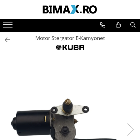
Toate Produsele
Triciclete Electrice
Motor Stergator E-Kamyonet
⬇ TIPURI
➔ Cu 1 Loc
➔ Cu 2 Locuri
➔ Acoperita
➔ Adulti - Fara permis
➔ Adulti - 2 Locuri
➔ Adulti - cu Cabina
➔ Cu 3 Roti
➔ Cu Cabina
➔ Cu Cabina fara Permis
➔ Cu Cabina Inchisa
➔ Cu Remorca