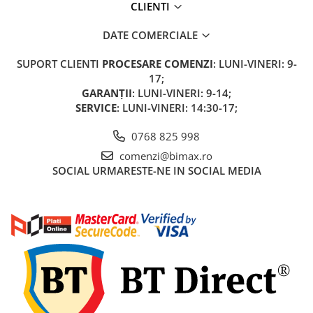
CLIENTI
Acumulatori 24V
Acumulatori 36V
DATE COMERCIALE
Acumulatori 48V
Cauciucuri
SUPORT CLIENTI
PROCESARE COMENZI
: LUNI-VINERI: 9-
17;
Cauciucuri Fat Bike
GARANȚII
: LUNI-VINERI: 9-14;
Camere
SERVICE
: LUNI-VINERI: 14:30-17;
Controllere
Display
0768 825 998
Incarcatoare 24V
comenzi@bimax.ro
SOCIAL
URMARESTE-NE IN SOCIAL MEDIA
Incarcatoare 36V
Incarcatoare 48V
ACCESORII
Lumini
Kit Conversie
Piese Trotinete Electrice
PIESE UNIVERSALE
Baterie Trotineta Electrica