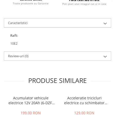
Toate produsele au Garantie
Poti plati atat integral cat si in rate
25 km/h
45 km/h
50 km/h
Caracteristici
Chopper
Harley
Raft:
⬇ MARCI
10E2
➔ Geeli
➔ RDB
Review-uri
(0)
➔ Volta
➔ Z-Tech
➔ Kuba
PRODUSE SIMILARE
PIESE DE SCHIMB
Acceleratii
Baterii
Acumulator vehicule
Acceleratie tricicluri
Baterii 48V
electrice 12V 20Ah (6-DZF-
electrice cu schimbator
20)
viteze + buton mers
Baterii 60V
inainte,inapoi
199,00 RON
129,00 RON