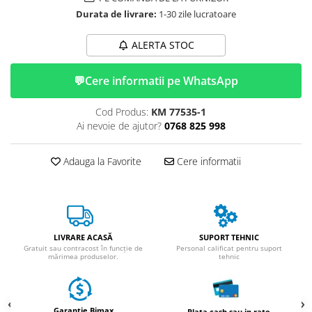
ACCESORII
Durata de livrare:
1-30 zile lucratoare
Huse
Toate accesoriile la Triciclete
ALERTA STOC
Masini Electrice
💬
Cere informatii pe WhatsApp
Masina Electrica RDB
Masina Electrica Arora
Cod Produs:
KM 77535-1
Masina Electrica 25 km/h
Ai nevoie de ajutor?
0768 825 998
Masina Electrica 2 Locuri fara
Permis
Adauga la Favorite
Cere informatii
Scutere Electrice
⬇ TIPURI
Cu 2 Roti
Cu 3 Roti
LIVRARE ACASĂ
SUPORT TEHNIC
Gratuit sau contracost în funcție de
Personal calificat pentru suport
Cu 3 Roti fara Permis
mărimea produselor.
tehnic
Cu 4 Roti
Cu Pedale
Fara Permis
Garantie Bimax
Plata cash sau in rate