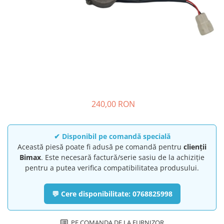
➔ Cu Remorca Fara Permis
➔ Cu Volan
➔ Fara Permis
➔ 4000W
⬇ MARCI
➔ Volta
➔ Kuba
➔ Jinpeng/AMR
240,00 RON
➔ RDB
➔ Ruris
➔ Arora
✔ Disponibil pe comandă specială
PIESE DE SCHIMB
Această piesă poate fi adusă pe comandă pentru
clienții
Bimax
. Este necesară factură/serie sasiu de la achiziție
Baterii
pentru a putea verifica compatibilitatea produsului.
Camere
Cauciucuri
💬 Cere disponibilitate: 0768825998
Controllere
Incarcatoare
PE COMANDA DE LA FURNIZOR