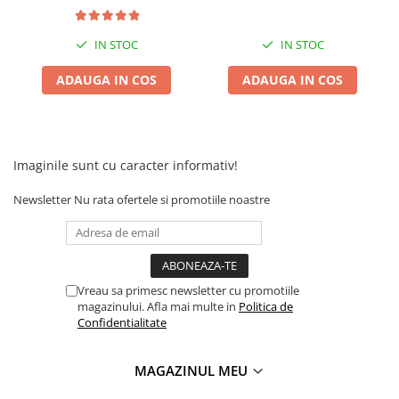
Camere
Cauciucuri
IN STOC
IN STOC
Controllere
Incarcatoare
ADAUGA IN COS
ADAUGA IN COS
Biciclete Electrice
⬇ TIPURI
Barbati
Imaginile sunt cu caracter informativ!
Dama
Ieftine
Newsletter
Nu rata ofertele si promotiile noastre
Pliabila
Tip Scuter
⬇ MARCI
Kuba
Vreau sa primesc newsletter cu promotiile
magazinului. Afla mai multe in
Politica de
Ztech
Confidentialitate
PIESE DE SCHIMB
Acceleratii
MAGAZINUL MEU
Acumulatori