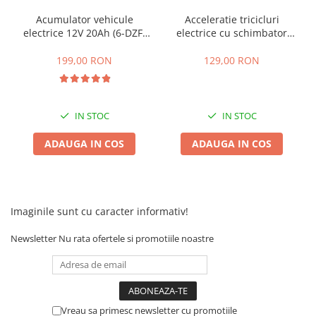
Acumulator vehicule
Acceleratie tricicluri
electrice 12V 20Ah (6-DZF-
electrice cu schimbator
20)
viteze + buton mers
inainte,inapoi
199,00 RON
129,00 RON
IN STOC
IN STOC
ADAUGA IN COS
ADAUGA IN COS
Imaginile sunt cu caracter informativ!
Newsletter
Nu rata ofertele si promotiile noastre
Vreau sa primesc newsletter cu promotiile