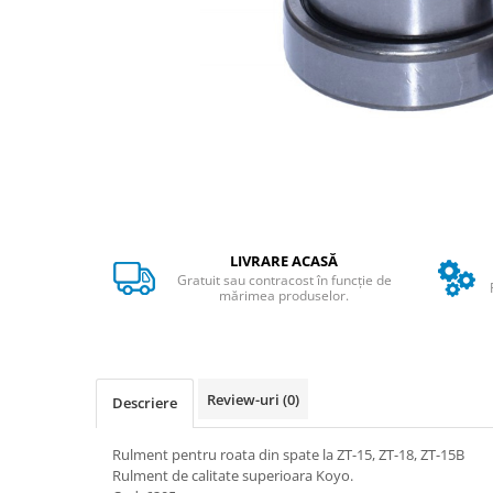
➔ Cu Remorca Fara Permis
➔ Cu Volan
➔ Fara Permis
➔ 4000W
⬇ MARCI
➔ Volta
➔ Kuba
➔ Jinpeng/AMR
➔ RDB
LIVRARE ACASĂ
➔ Ruris
Gratuit sau contracost în funcție de
➔ Arora
mărimea produselor.
PIESE DE SCHIMB
Baterii
Camere
Review-uri
(0)
Descriere
Cauciucuri
Controllere
Rulment pentru roata din spate la ZT-15, ZT-18, ZT-15B
Incarcatoare
Rulment de calitate superioara Koyo.