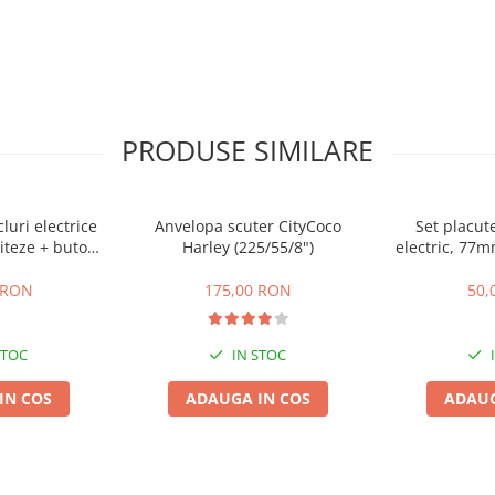
PRODUSE SIMILARE
cluri electrice
Anvelopa scuter CityCoco
Set placute
iteze + buton
Harley (225/55/8")
electric, 77
te,inapoi
gr
 RON
175,00 RON
50,
STOC
IN STOC
IN COS
ADAUGA IN COS
ADAUG