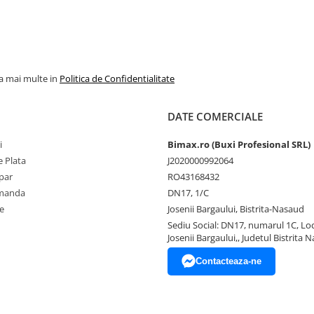
la mai multe in
Politica de Confidentialitate
DATE COMERCIALE
i
Bimax.ro (Buxi Profesional SRL)
 Plata
J2020000992064
par
RO43168432
omanda
DN17, 1/C
e
Josenii Bargaului, Bistrita-Nasaud
Sediu Social: DN17, numarul 1C, Loc
Josenii Bargaului,, Judetul Bistrita 
Contacteaza-ne