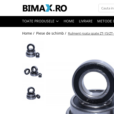
Toate Produsele
TOATE PRODUSELE
HOME
LIVRARE
METODE 
Triciclete Electrice
Home /
Piese de schimb /
Rulment roata spate ZT-15/ZT-
⬇ TIPURI
➔ Cu 1 Loc
➔ Cu 2 Locuri
➔ Acoperita
➔ Adulti - Fara permis
➔ Adulti - 2 Locuri
➔ Adulti - cu Cabina
➔ Cu 3 Roti
➔ Cu Cabina
➔ Cu Cabina fara Permis
➔ Cu Cabina Inchisa
➔ Cu Remorca