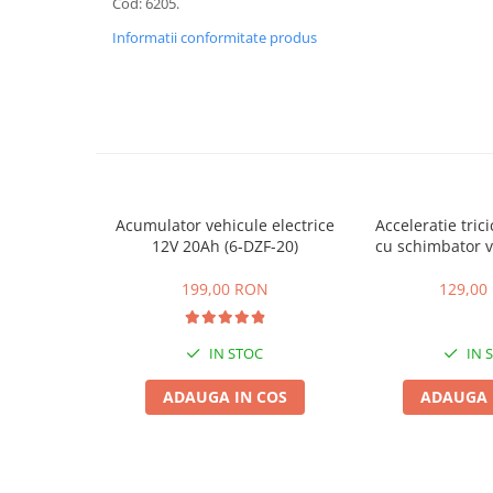
Cod: 6205.
ACCESORII
Informatii conformitate produs
Huse
Toate accesoriile la Triciclete
Masini Electrice
Masina Electrica RDB
Masina Electrica Arora
Masina Electrica 25 km/h
Acumulator vehicule electrice
Acceleratie trici
Masina Electrica 2 Locuri fara
12V 20Ah (6-DZF-20)
cu schimbator v
Permis
mers inain
Scutere Electrice
199,00 RON
129,00
⬇ TIPURI
Cu 2 Roti
IN STOC
IN 
Cu 3 Roti
ADAUGA IN COS
ADAUGA 
Cu 3 Roti fara Permis
Cu 4 Roti
Cu Pedale
Fara Permis