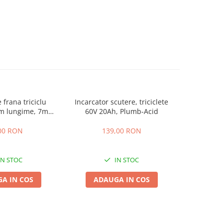
 frana triciclu
Incarcator scutere, triciclete
Baterie tric
mm lungime, 7mm
60V 20Ah, Plumb-Acid
osime
00 RON
139,00 RON
4
IN STOC
IN STOC
A IN COS
ADAUGA IN COS
ADA