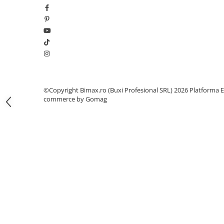
Camere
Cauciucuri
Controllere
Incarcatoare
Biciclete Electrice
⬇ TIPURI
Barbati
©Copyright Bimax.ro (Buxi Profesional SRL) 2026
Platforma E
Dama
commerce by Gomag
Ieftine
Pliabila
Tip Scuter
⬇ MARCI
Kuba
Ztech
PIESE DE SCHIMB
Acceleratii
Acumulatori