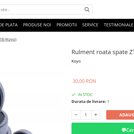
DE PLATA
PRODUSE NOI
PROMOTII
SERVICE
TESTIMONIALE
18 (Koyo)
Rulment roata spate Z
Koyo
30,00 RON
IN STOC
Durata de livrare:
1
ADAUG
💬
Cer