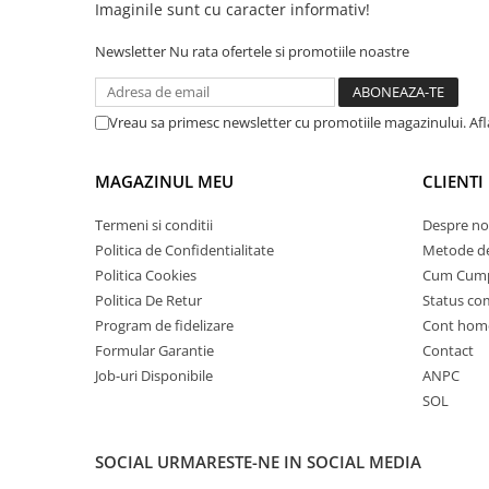
Imaginile sunt cu caracter informativ!
25 km/h
Newsletter
Nu rata ofertele si promotiile noastre
45 km/h
50 km/h
Chopper
Vreau sa primesc newsletter cu promotiile magazinului. Af
Harley
⬇ MARCI
MAGAZINUL MEU
CLIENTI
➔ Geeli
Termeni si conditii
Despre no
➔ RDB
Politica de Confidentialitate
Metode de
➔ Volta
Politica Cookies
Cum Cum
➔ Z-Tech
Politica De Retur
Status c
➔ Kuba
Program de fidelizare
Cont hom
PIESE DE SCHIMB
Formular Garantie
Contact
Job-uri Disponibile
ANPC
Acceleratii
SOL
Baterii
Baterii 48V
SOCIAL
URMARESTE-NE IN SOCIAL MEDIA
Baterii 60V