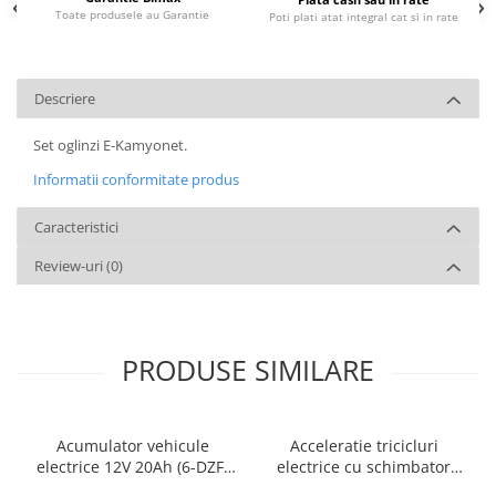
Toate produsele au Garantie
Poti plati atat integral cat si in rate
Descriere
Set oglinzi E-Kamyonet.
Informatii conformitate produs
Caracteristici
Review-uri
(0)
PRODUSE SIMILARE
Acumulator vehicule
Acceleratie tricicluri
electrice 12V 20Ah (6-DZF-
electrice cu schimbator
20)
viteze + buton mers