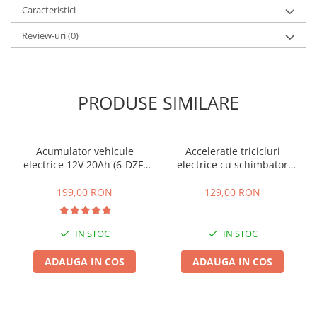
Caracteristici
25 km/h
45 km/h
Review-uri
(0)
50 km/h
Chopper
Harley
PRODUSE SIMILARE
⬇ MARCI
➔ Geeli
➔ RDB
Acumulator vehicule
Acceleratie tricicluri
electrice 12V 20Ah (6-DZF-
electrice cu schimbator
➔ Volta
20)
viteze + buton mers
➔ Z-Tech
inainte,inapoi
199,00 RON
129,00 RON
➔ Kuba
PIESE DE SCHIMB
IN STOC
IN STOC
Acceleratii
ADAUGA IN COS
ADAUGA IN COS
Baterii
Baterii 48V
Baterii 60V