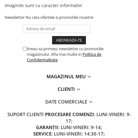
Camere
Imaginile sunt cu caracter informativ!
Cauciucuri
Controllere
Newsletter
Nu rata ofertele si promotiile noastre
Incarcatoare
Biciclete Electrice
⬇ TIPURI
Vreau sa primesc newsletter cu promotiile
Barbati
magazinului. Afla mai multe in
Politica de
Dama
Confidentialitate
Ieftine
Pliabila
MAGAZINUL MEU
Tip Scuter
CLIENTI
⬇ MARCI
Kuba
DATE COMERCIALE
Ztech
SUPORT CLIENTI
PROCESARE COMENZI
: LUNI-VINERI: 9-
PIESE DE SCHIMB
17;
Acceleratii
GARANȚII
: LUNI-VINERI: 9-14;
Acumulatori
SERVICE
: LUNI-VINERI: 14:30-17;