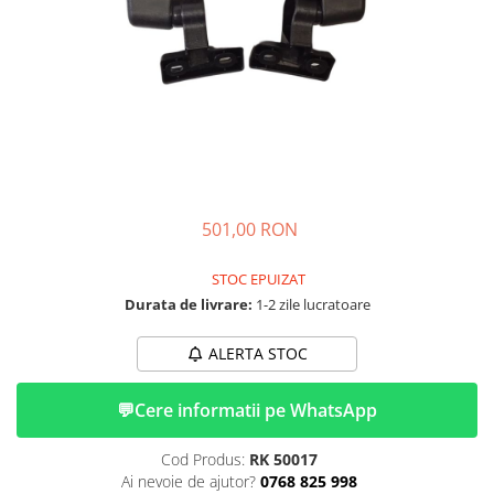
➔ Cu Remorca Fara Permis
➔ Cu Volan
➔ Fara Permis
➔ 4000W
⬇ MARCI
➔ Volta
➔ Kuba
➔ Jinpeng/AMR
501,00 RON
➔ RDB
➔ Ruris
STOC EPUIZAT
➔ Arora
Durata de livrare:
1-2 zile lucratoare
PIESE DE SCHIMB
ALERTA STOC
Baterii
Camere
💬
Cere informatii pe WhatsApp
Cauciucuri
Controllere
Cod Produs:
RK 50017
Incarcatoare
Ai nevoie de ajutor?
0768 825 998