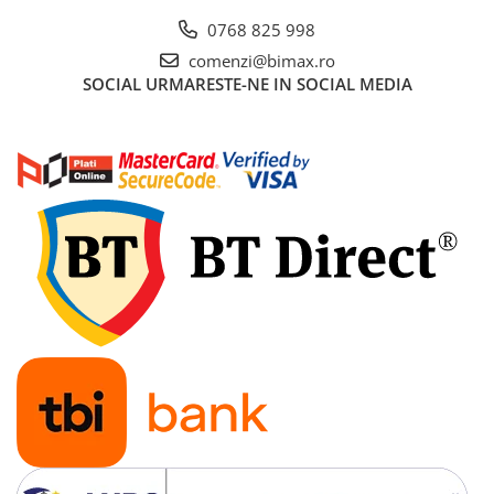
Acumulatori 24V
0768 825 998
Acumulatori 36V
comenzi@bimax.ro
Acumulatori 48V
SOCIAL
URMARESTE-NE IN SOCIAL MEDIA
Cauciucuri
Cauciucuri Fat Bike
Camere
Controllere
Display
Incarcatoare 24V
Incarcatoare 36V
Incarcatoare 48V
ACCESORII
Lumini
Kit Conversie
Piese Trotinete Electrice
PIESE UNIVERSALE
Baterie Trotineta Electrica