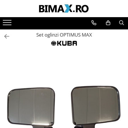
Toate Produsele
Triciclete Electrice
Set oglinzi OPTIMUS MAX
⬇ TIPURI
➔ Cu 1 Loc
➔ Cu 2 Locuri
➔ Acoperita
➔ Adulti - Fara permis
➔ Adulti - 2 Locuri
➔ Adulti - cu Cabina
➔ Cu 3 Roti
➔ Cu Cabina
➔ Cu Cabina fara Permis
➔ Cu Cabina Inchisa
➔ Cu Remorca