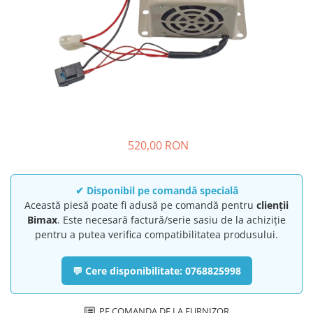
➔ Cu Remorca Fara Permis
➔ Cu Volan
➔ Fara Permis
➔ 4000W
⬇ MARCI
➔ Volta
➔ Kuba
➔ Jinpeng/AMR
520,00 RON
➔ RDB
➔ Ruris
➔ Arora
✔ Disponibil pe comandă specială
PIESE DE SCHIMB
Această piesă poate fi adusă pe comandă pentru
clienții
Bimax
. Este necesară factură/serie sasiu de la achiziție
Baterii
pentru a putea verifica compatibilitatea produsului.
Camere
Cauciucuri
💬 Cere disponibilitate: 0768825998
Controllere
Incarcatoare
PE COMANDA DE LA FURNIZOR