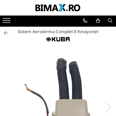
Toate Produsele
Triciclete Electrice
Sistem Aeroterma Complet E-Kmayonet
⬇ TIPURI
➔ Cu 1 Loc
➔ Cu 2 Locuri
➔ Acoperita
➔ Adulti - Fara permis
➔ Adulti - 2 Locuri
➔ Adulti - cu Cabina
➔ Cu 3 Roti
➔ Cu Cabina
➔ Cu Cabina fara Permis
➔ Cu Cabina Inchisa
➔ Cu Remorca