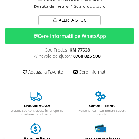
ACCESORII
Durata de livrare:
1-30 zile lucratoare
Huse
Toate accesoriile la Triciclete
ALERTA STOC
Masini Electrice
💬
Cere informatii pe WhatsApp
Masina Electrica RDB
Masina Electrica Arora
Cod Produs:
KM 77538
Masina Electrica 25 km/h
Ai nevoie de ajutor?
0768 825 998
Masina Electrica 2 Locuri fara
Permis
Adauga la Favorite
Cere informatii
Scutere Electrice
⬇ TIPURI
Cu 2 Roti
Cu 3 Roti
LIVRARE ACASĂ
SUPORT TEHNIC
Gratuit sau contracost în funcție de
Personal calificat pentru suport
Cu 3 Roti fara Permis
mărimea produselor.
tehnic
Cu 4 Roti
Cu Pedale
Fara Permis
Garantie Bimax
Plata cash sau in rate