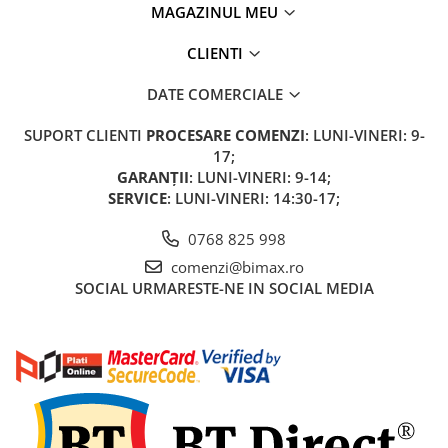
Acumulatori 24V
MAGAZINUL MEU
Acumulatori 36V
CLIENTI
Acumulatori 48V
Cauciucuri
DATE COMERCIALE
Cauciucuri Fat Bike
SUPORT CLIENTI
PROCESARE COMENZI
: LUNI-VINERI: 9-
Camere
17;
Controllere
GARANȚII
: LUNI-VINERI: 9-14;
Display
SERVICE
: LUNI-VINERI: 14:30-17;
Incarcatoare 24V
0768 825 998
Incarcatoare 36V
comenzi@bimax.ro
Incarcatoare 48V
SOCIAL
URMARESTE-NE IN SOCIAL MEDIA
ACCESORII
Lumini
Kit Conversie
Piese Trotinete Electrice
PIESE UNIVERSALE
Baterie Trotineta Electrica