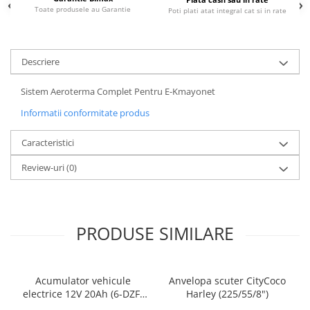
Toate produsele au Garantie
Poti plati atat integral cat si in rate
25 km/h
45 km/h
50 km/h
Descriere
Chopper
Harley
Sistem Aeroterma Complet Pentru E-Kmayonet
⬇ MARCI
Informatii conformitate produs
➔ Geeli
Caracteristici
➔ RDB
➔ Volta
Review-uri
(0)
➔ Z-Tech
➔ Kuba
PIESE DE SCHIMB
PRODUSE SIMILARE
Acceleratii
Baterii
Baterii 48V
Acumulator vehicule
Anvelopa scuter CityCoco
Baterii 60V
electrice 12V 20Ah (6-DZF-
Harley (225/55/8")
20)