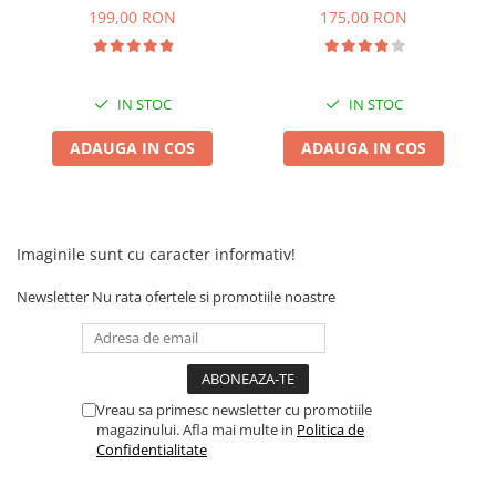
Camere
199,00 RON
175,00 RON
Cauciucuri
Controllere
Incarcatoare
IN STOC
IN STOC
Biciclete Electrice
⬇ TIPURI
ADAUGA IN COS
ADAUGA IN COS
Barbati
Dama
Ieftine
Imaginile sunt cu caracter informativ!
Pliabila
Tip Scuter
Newsletter
Nu rata ofertele si promotiile noastre
⬇ MARCI
Kuba
Ztech
Vreau sa primesc newsletter cu promotiile
PIESE DE SCHIMB
magazinului. Afla mai multe in
Politica de
Confidentialitate
Acceleratii
Acumulatori