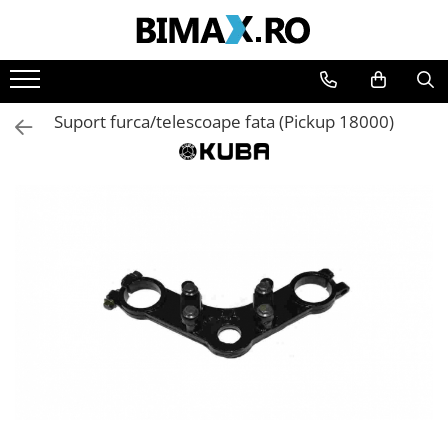
Toate Produsele
Triciclete Electrice
Suport furca/telescoape fata (Pickup 18000)
⬇ TIPURI
➔ Cu 1 Loc
➔ Cu 2 Locuri
➔ Acoperita
➔ Adulti - Fara permis
➔ Adulti - 2 Locuri
➔ Adulti - cu Cabina
➔ Cu 3 Roti
➔ Cu Cabina
➔ Cu Cabina fara Permis
➔ Cu Cabina Inchisa
➔ Cu Remorca