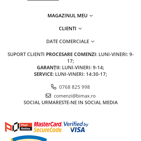
Camere
Cauciucuri
MAGAZINUL MEU
Controllere
Incarcatoare
CLIENTI
Biciclete Electrice
DATE COMERCIALE
⬇ TIPURI
Barbati
SUPORT CLIENTI
PROCESARE COMENZI
: LUNI-VINERI: 9-
Dama
17;
GARANȚII
: LUNI-VINERI: 9-14;
Ieftine
SERVICE
: LUNI-VINERI: 14:30-17;
Pliabila
Tip Scuter
0768 825 998
⬇ MARCI
comenzi@bimax.ro
Kuba
SOCIAL
URMARESTE-NE IN SOCIAL MEDIA
Ztech
PIESE DE SCHIMB
Acceleratii
Acumulatori