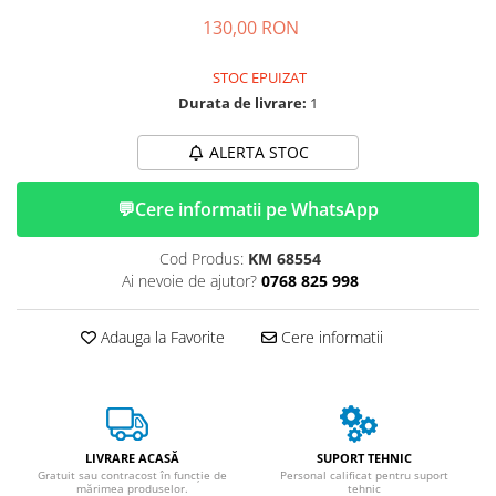
➔ Cu Remorca Fara Permis
130,00 RON
➔ Cu Volan
➔ Fara Permis
STOC EPUIZAT
➔ 4000W
Durata de livrare:
1
⬇ MARCI
➔ Volta
ALERTA STOC
➔ Kuba
💬
Cere informatii pe WhatsApp
➔ Jinpeng/AMR
➔ RDB
Cod Produs:
KM 68554
➔ Ruris
Ai nevoie de ajutor?
0768 825 998
➔ Arora
PIESE DE SCHIMB
Adauga la Favorite
Cere informatii
Baterii
Camere
Cauciucuri
Controllere
LIVRARE ACASĂ
SUPORT TEHNIC
Incarcatoare
Gratuit sau contracost în funcție de
Personal calificat pentru suport
mărimea produselor.
tehnic