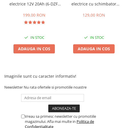
electrice 12V 20Ah (6-DZF-
electrice cu schimbator
25 km/h
20)
viteze + buton mers
45 km/h
inainte,inapoi
199,00 RON
129,00 RON
50 km/h
Chopper
Harley
IN STOC
IN STOC
⬇ MARCI
ADAUGA IN COS
ADAUGA IN COS
➔ Geeli
➔ RDB
➔ Volta
➔ Z-Tech
Imaginile sunt cu caracter informativ!
➔ Kuba
Newsletter
Nu rata ofertele si promotiile noastre
PIESE DE SCHIMB
Acceleratii
Baterii
Baterii 48V
Vreau sa primesc newsletter cu promotiile
Baterii 60V
magazinului. Afla mai multe in
Politica de
Confidentialitate