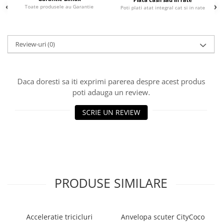
Toate produsele au Garantie
Poti plati atat integral cat si in rate
25 km/h
45 km/h
50 km/h
Review-uri
(0)
Chopper
Harley
⬇ MARCI
Daca doresti sa iti exprimi parerea despre acest produs
➔ Geeli
poti adauga un review.
➔ RDB
SCRIE UN REVIEW
➔ Volta
➔ Z-Tech
➔ Kuba
PIESE DE SCHIMB
Acceleratii
PRODUSE SIMILARE
Baterii
Baterii 48V
Baterii 60V
Acceleratie tricicluri
Anvelopa scuter CityCoco