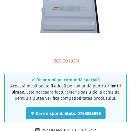
➔ Cu Remorca Fara Permis
➔ Cu Volan
➔ Fara Permis
➔ 4000W
⬇ MARCI
➔ Volta
➔ Kuba
➔ Jinpeng/AMR
360,00 RON
➔ RDB
➔ Ruris
➔ Arora
✔ Disponibil pe comandă specială
PIESE DE SCHIMB
Această piesă poate fi adusă pe comandă pentru
clienții
Bimax
. Este necesară factură/serie sasiu de la achiziție
Baterii
pentru a putea verifica compatibilitatea produsului.
Camere
Cauciucuri
💬 Cere disponibilitate: 0768825998
Controllere
Incarcatoare
PE COMANDA DE LA FURNIZOR