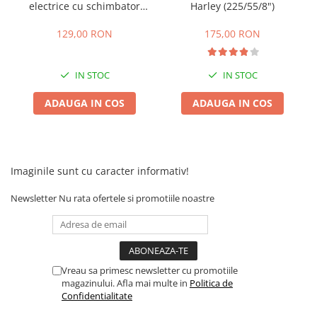
Camere
electrice cu schimbator
Harley (225/55/8")
viteze + buton mers
Cauciucuri
inainte,inapoi
129,00 RON
175,00 RON
Controllere
Incarcatoare
Biciclete Electrice
IN STOC
IN STOC
⬇ TIPURI
ADAUGA IN COS
ADAUGA IN COS
Barbati
Dama
Ieftine
Pliabila
Imaginile sunt cu caracter informativ!
Tip Scuter
Newsletter
Nu rata ofertele si promotiile noastre
⬇ MARCI
Kuba
Ztech
PIESE DE SCHIMB
Vreau sa primesc newsletter cu promotiile
magazinului. Afla mai multe in
Politica de
Acceleratii
Confidentialitate
Acumulatori