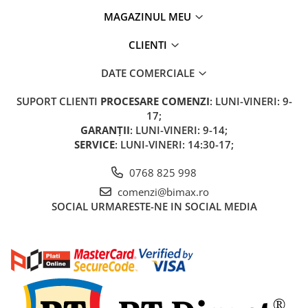
Acumulatori 24V
MAGAZINUL MEU
Acumulatori 36V
Acumulatori 48V
CLIENTI
Cauciucuri
DATE COMERCIALE
Cauciucuri Fat Bike
Camere
SUPORT CLIENTI
PROCESARE COMENZI
: LUNI-VINERI: 9-
Controllere
17;
GARANȚII
: LUNI-VINERI: 9-14;
Display
SERVICE
: LUNI-VINERI: 14:30-17;
Incarcatoare 24V
Incarcatoare 36V
0768 825 998
Incarcatoare 48V
comenzi@bimax.ro
ACCESORII
SOCIAL
URMARESTE-NE IN SOCIAL MEDIA
Lumini
Kit Conversie
Piese Trotinete Electrice
PIESE UNIVERSALE
Baterie Trotineta Electrica