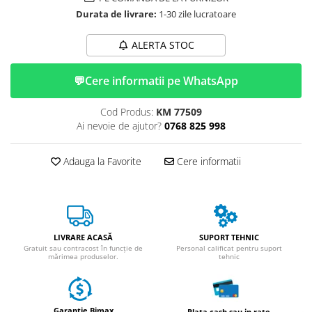
ACCESORII
Durata de livrare:
1-30 zile lucratoare
Huse
Toate accesoriile la Triciclete
ALERTA STOC
Masini Electrice
💬
Cere informatii pe WhatsApp
Masina Electrica RDB
Masina Electrica Arora
Cod Produs:
KM 77509
Masina Electrica 25 km/h
Ai nevoie de ajutor?
0768 825 998
Masina Electrica 2 Locuri fara
Permis
Adauga la Favorite
Cere informatii
Scutere Electrice
⬇ TIPURI
Cu 2 Roti
Cu 3 Roti
LIVRARE ACASĂ
SUPORT TEHNIC
Gratuit sau contracost în funcție de
Personal calificat pentru suport
Cu 3 Roti fara Permis
mărimea produselor.
tehnic
Cu 4 Roti
Cu Pedale
Fara Permis
Garantie Bimax
Plata cash sau in rate