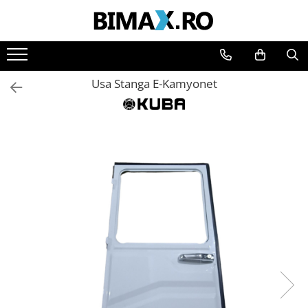
Toate Produsele
Triciclete Electrice
Usa Stanga E-Kamyonet
⬇ TIPURI
➔ Cu 1 Loc
➔ Cu 2 Locuri
➔ Acoperita
➔ Adulti - Fara permis
➔ Adulti - 2 Locuri
➔ Adulti - cu Cabina
➔ Cu 3 Roti
➔ Cu Cabina
➔ Cu Cabina fara Permis
➔ Cu Cabina Inchisa
➔ Cu Remorca