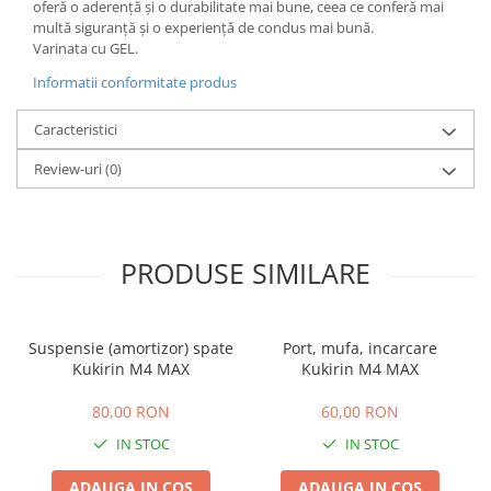
oferă o aderență și o durabilitate mai bune, ceea ce conferă mai
25 km/h
multă siguranță și o experiență de condus mai bună.
Varinata cu GEL.
45 km/h
Informatii conformitate produs
50 km/h
Chopper
Caracteristici
Harley
Review-uri
(0)
⬇ MARCI
➔ Geeli
➔ RDB
➔ Volta
PRODUSE SIMILARE
➔ Z-Tech
➔ Kuba
PIESE DE SCHIMB
Suspensie (amortizor) spate
Port, mufa, incarcare
Kukirin M4 MAX
Kukirin M4 MAX
Acceleratii
Baterii
80,00 RON
60,00 RON
Baterii 48V
IN STOC
IN STOC
Baterii 60V
ADAUGA IN COS
ADAUGA IN COS