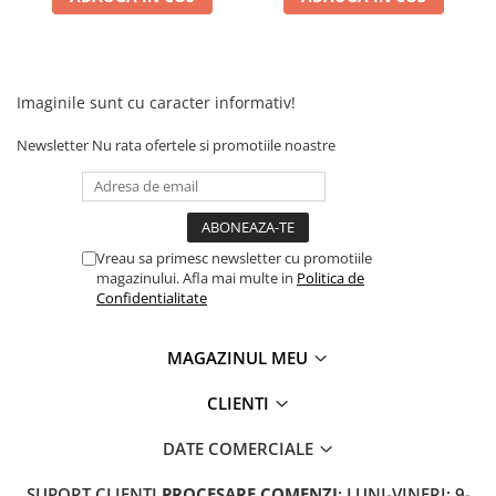
Camere
Cauciucuri
Controllere
Incarcatoare
Imaginile sunt cu caracter informativ!
Biciclete Electrice
Newsletter
Nu rata ofertele si promotiile noastre
⬇ TIPURI
Barbati
Dama
Ieftine
Vreau sa primesc newsletter cu promotiile
Pliabila
magazinului. Afla mai multe in
Politica de
Tip Scuter
Confidentialitate
⬇ MARCI
MAGAZINUL MEU
Kuba
Ztech
CLIENTI
PIESE DE SCHIMB
DATE COMERCIALE
Acceleratii
Acumulatori
SUPORT CLIENTI
PROCESARE COMENZI
: LUNI-VINERI: 9-