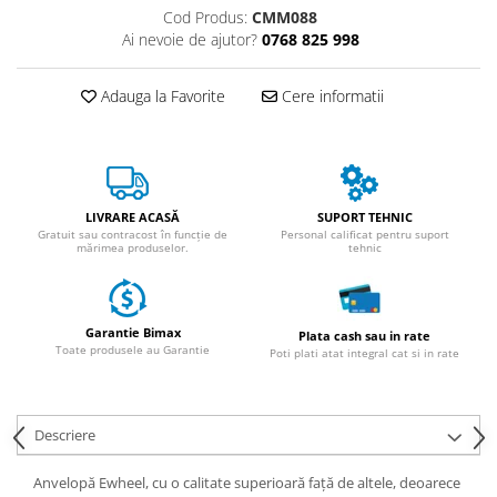
ACCESORII
Cod Produs:
CMM088
Ai nevoie de ajutor?
0768 825 998
Huse
Toate accesoriile la Triciclete
Adauga la Favorite
Cere informatii
Masini Electrice
Masina Electrica RDB
Masina Electrica Arora
Masina Electrica 25 km/h
LIVRARE ACASĂ
SUPORT TEHNIC
Masina Electrica 2 Locuri fara
Gratuit sau contracost în funcție de
Personal calificat pentru suport
mărimea produselor.
tehnic
Permis
Scutere Electrice
⬇ TIPURI
Garantie Bimax
Plata cash sau in rate
Cu 2 Roti
Toate produsele au Garantie
Poti plati atat integral cat si in rate
Cu 3 Roti
Cu 3 Roti fara Permis
Descriere
Cu 4 Roti
Cu Pedale
Anvelopă Ewheel, cu o calitate superioară față de altele, deoarece
Fara Permis