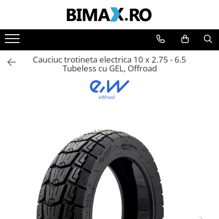
Toate Produsele
Triciclete Electrice
Cauciuc trotineta electrica 10 x 2.75 - 6.5
⬇ TIPURI
Tubeless cu GEL, Offroad
➔ Cu 1 Loc
➔ Cu 2 Locuri
➔ Acoperita
➔ Adulti - Fara permis
➔ Adulti - 2 Locuri
➔ Adulti - cu Cabina
➔ Cu 3 Roti
➔ Cu Cabina
➔ Cu Cabina fara Permis
➔ Cu Cabina Inchisa
➔ Cu Remorca