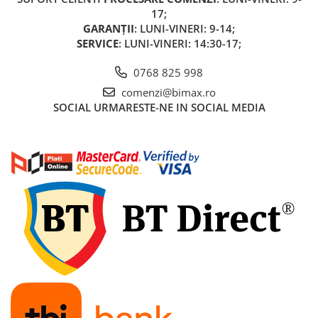
Acumulatori 24V
17;
Acumulatori 36V
GARANȚII
: LUNI-VINERI: 9-14;
SERVICE
: LUNI-VINERI: 14:30-17;
Acumulatori 48V
Cauciucuri
0768 825 998
Cauciucuri Fat Bike
comenzi@bimax.ro
Camere
SOCIAL
URMARESTE-NE IN SOCIAL MEDIA
Controllere
Display
Incarcatoare 24V
Incarcatoare 36V
Incarcatoare 48V
ACCESORII
Lumini
Kit Conversie
Piese Trotinete Electrice
PIESE UNIVERSALE
Baterie Trotineta Electrica