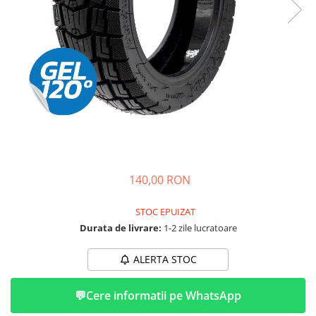
➔ Cu Remorca Fara Permis
➔ Cu Volan
➔ Fara Permis
➔ 4000W
⬇ MARCI
➔ Volta
➔ Kuba
➔ Jinpeng/AMR
➔ RDB
➔ Ruris
140,00 RON
➔ Arora
PIESE DE SCHIMB
STOC EPUIZAT
Durata de livrare:
1-2 zile lucratoare
Baterii
Camere
ALERTA STOC
Cauciucuri
Controllere
💬
Cere informatii pe WhatsApp
Incarcatoare