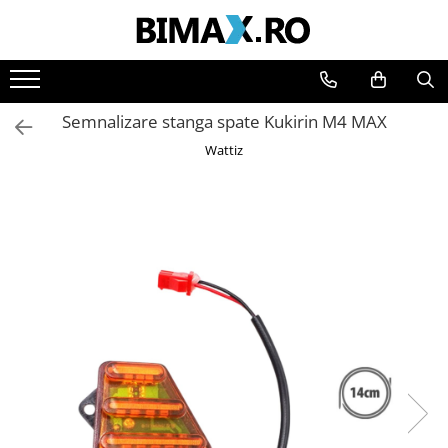
Toate Produsele
Triciclete Electrice
Semnalizare stanga spate Kukirin M4 MAX
⬇ TIPURI
Wattiz
➔ Cu 1 Loc
➔ Cu 2 Locuri
➔ Acoperita
➔ Adulti - Fara permis
➔ Adulti - 2 Locuri
➔ Adulti - cu Cabina
➔ Cu 3 Roti
➔ Cu Cabina
➔ Cu Cabina fara Permis
➔ Cu Cabina Inchisa
➔ Cu Remorca