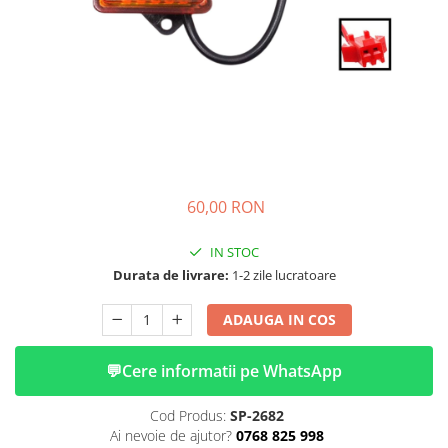
➔ Cu Remorca Fara Permis
➔ Cu Volan
➔ Fara Permis
➔ 4000W
⬇ MARCI
➔ Volta
➔ Kuba
➔ Jinpeng/AMR
60,00 RON
➔ RDB
➔ Ruris
IN STOC
➔ Arora
Durata de livrare:
1-2 zile lucratoare
PIESE DE SCHIMB
ADAUGA IN COS
Baterii
Camere
💬
Cere informatii pe WhatsApp
Cauciucuri
Controllere
Cod Produs:
SP-2682
Incarcatoare
Ai nevoie de ajutor?
0768 825 998