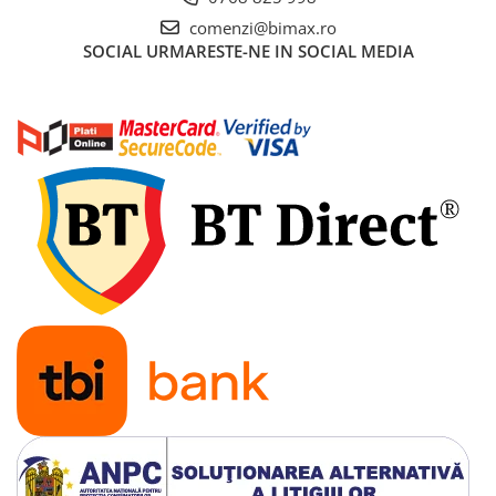
Acumulatori 24V
comenzi@bimax.ro
Acumulatori 36V
SOCIAL
URMARESTE-NE IN SOCIAL MEDIA
Acumulatori 48V
Cauciucuri
Cauciucuri Fat Bike
Camere
Controllere
Display
Incarcatoare 24V
Incarcatoare 36V
Incarcatoare 48V
ACCESORII
Lumini
Kit Conversie
Piese Trotinete Electrice
PIESE UNIVERSALE
Baterie Trotineta Electrica