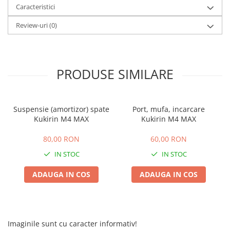
Caracteristici
25 km/h
Review-uri
(0)
45 km/h
50 km/h
Chopper
Harley
PRODUSE SIMILARE
⬇ MARCI
➔ Geeli
➔ RDB
Suspensie (amortizor) spate
Port, mufa, incarcare
Kukirin M4 MAX
Kukirin M4 MAX
➔ Volta
➔ Z-Tech
80,00 RON
60,00 RON
➔ Kuba
IN STOC
IN STOC
PIESE DE SCHIMB
ADAUGA IN COS
ADAUGA IN COS
Acceleratii
Baterii
Baterii 48V
Baterii 60V
Imaginile sunt cu caracter informativ!