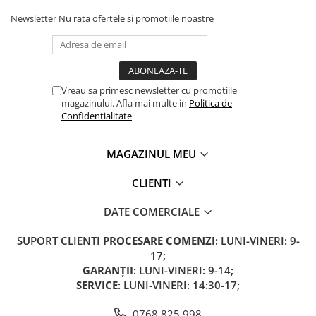
Camere
Newsletter
Nu rata ofertele si promotiile noastre
Cauciucuri
Controllere
Incarcatoare
Biciclete Electrice
Vreau sa primesc newsletter cu promotiile
⬇ TIPURI
magazinului. Afla mai multe in
Politica de
Barbati
Confidentialitate
Dama
Ieftine
MAGAZINUL MEU
Pliabila
CLIENTI
Tip Scuter
⬇ MARCI
DATE COMERCIALE
Kuba
SUPORT CLIENTI
PROCESARE COMENZI
: LUNI-VINERI: 9-
Ztech
17;
PIESE DE SCHIMB
GARANȚII
: LUNI-VINERI: 9-14;
SERVICE
: LUNI-VINERI: 14:30-17;
Acceleratii
Acumulatori
0768 825 998