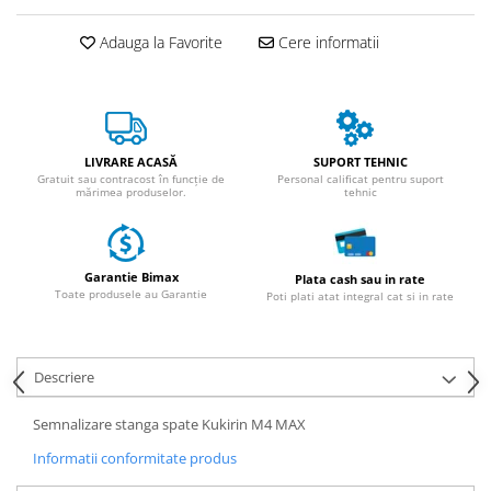
ACCESORII
Huse
Adauga la Favorite
Cere informatii
Toate accesoriile la Triciclete
Masini Electrice
Masina Electrica RDB
Masina Electrica Arora
LIVRARE ACASĂ
SUPORT TEHNIC
Gratuit sau contracost în funcție de
Personal calificat pentru suport
Masina Electrica 25 km/h
mărimea produselor.
tehnic
Masina Electrica 2 Locuri fara
Permis
Garantie Bimax
Plata cash sau in rate
Scutere Electrice
Toate produsele au Garantie
Poti plati atat integral cat si in rate
⬇ TIPURI
Cu 2 Roti
Cu 3 Roti
Descriere
Cu 3 Roti fara Permis
Semnalizare stanga spate Kukirin M4 MAX
Cu 4 Roti
Informatii conformitate produs
Cu Pedale
Fara Permis