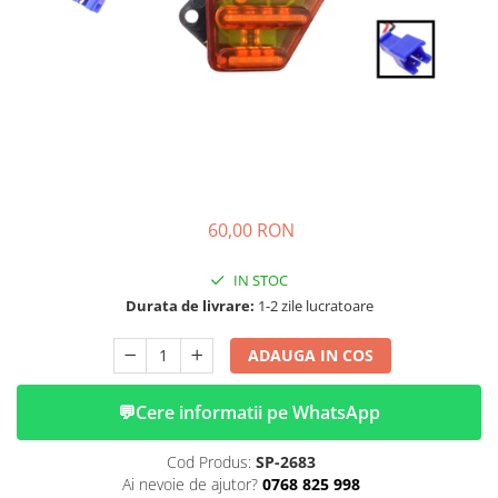
➔ Cu Remorca Fara Permis
➔ Cu Volan
➔ Fara Permis
➔ 4000W
⬇ MARCI
➔ Volta
➔ Kuba
➔ Jinpeng/AMR
60,00 RON
➔ RDB
➔ Ruris
IN STOC
➔ Arora
Durata de livrare:
1-2 zile lucratoare
PIESE DE SCHIMB
ADAUGA IN COS
Baterii
Camere
💬
Cere informatii pe WhatsApp
Cauciucuri
Controllere
Cod Produs:
SP-2683
Incarcatoare
Ai nevoie de ajutor?
0768 825 998