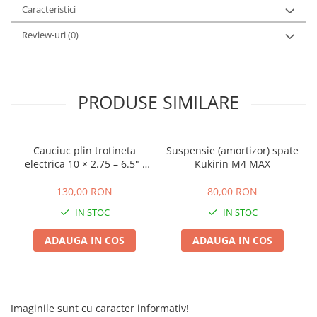
Caracteristici
25 km/h
Review-uri
(0)
45 km/h
50 km/h
Chopper
Harley
PRODUSE SIMILARE
⬇ MARCI
➔ Geeli
➔ RDB
Cauciuc plin trotineta
Suspensie (amortizor) spate
electrica 10 × 2.75 – 6.5" ,
Kukirin M4 MAX
➔ Volta
Offroad
➔ Z-Tech
130,00 RON
80,00 RON
➔ Kuba
IN STOC
IN STOC
PIESE DE SCHIMB
ADAUGA IN COS
ADAUGA IN COS
Acceleratii
Baterii
Baterii 48V
Baterii 60V
Imaginile sunt cu caracter informativ!