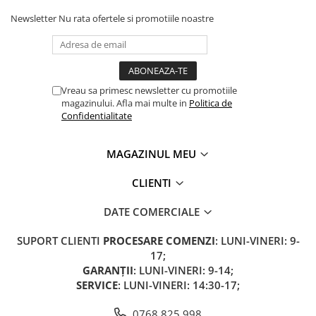
Camere
Newsletter
Nu rata ofertele si promotiile noastre
Cauciucuri
Controllere
Incarcatoare
Biciclete Electrice
Vreau sa primesc newsletter cu promotiile
⬇ TIPURI
magazinului. Afla mai multe in
Politica de
Barbati
Confidentialitate
Dama
Ieftine
MAGAZINUL MEU
Pliabila
CLIENTI
Tip Scuter
⬇ MARCI
DATE COMERCIALE
Kuba
SUPORT CLIENTI
PROCESARE COMENZI
: LUNI-VINERI: 9-
Ztech
17;
PIESE DE SCHIMB
GARANȚII
: LUNI-VINERI: 9-14;
SERVICE
: LUNI-VINERI: 14:30-17;
Acceleratii
Acumulatori
0768 825 998