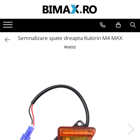
Toate Produsele
Triciclete Electrice
Semnalizare spate dreapta Kukirin M4 MAX
⬇ TIPURI
Wattiz
➔ Cu 1 Loc
➔ Cu 2 Locuri
➔ Acoperita
➔ Adulti - Fara permis
➔ Adulti - 2 Locuri
➔ Adulti - cu Cabina
➔ Cu 3 Roti
➔ Cu Cabina
➔ Cu Cabina fara Permis
➔ Cu Cabina Inchisa
➔ Cu Remorca