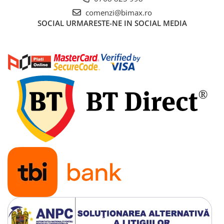
Acumulatori 24V
comenzi@bimax.ro
Acumulatori 36V
SOCIAL
URMARESTE-NE IN SOCIAL MEDIA
Acumulatori 48V
Cauciucuri
Cauciucuri Fat Bike
Camere
Controllere
Display
Incarcatoare 24V
Incarcatoare 36V
Incarcatoare 48V
ACCESORII
Lumini
Kit Conversie
Piese Trotinete Electrice
PIESE UNIVERSALE
Baterie Trotineta Electrica