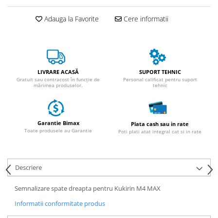
ACCESORII
Huse
Adauga la Favorite
Cere informatii
Toate accesoriile la Triciclete
Masini Electrice
Masina Electrica RDB
Masina Electrica Arora
LIVRARE ACASĂ
SUPORT TEHNIC
Gratuit sau contracost în funcție de
Personal calificat pentru suport
Masina Electrica 25 km/h
mărimea produselor.
tehnic
Masina Electrica 2 Locuri fara
Permis
Garantie Bimax
Plata cash sau in rate
Scutere Electrice
Toate produsele au Garantie
Poti plati atat integral cat si in rate
⬇ TIPURI
Cu 2 Roti
Cu 3 Roti
Descriere
Cu 3 Roti fara Permis
Semnalizare spate dreapta pentru Kukirin M4 MAX
Cu 4 Roti
Informatii conformitate produs
Cu Pedale
Fara Permis